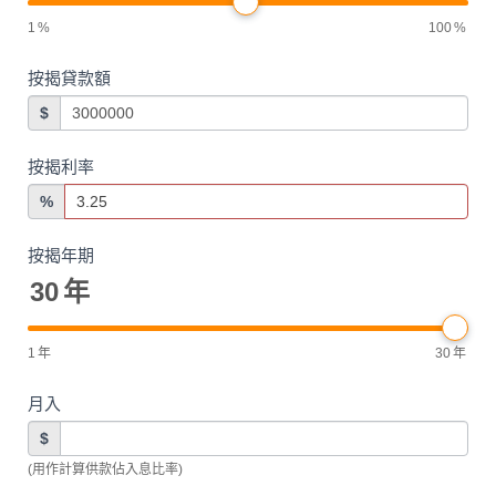
1
%
100
%
按揭貸款額
$
按揭利率
%
按揭年期
30
年
1
年
30
年
月入
$
(用作計算供款佔入息比率)