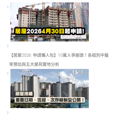
【居屋2026: 申請懶人包】10萬人爭崩頭！各組別中籤
率預估與五大屋苑實地分析