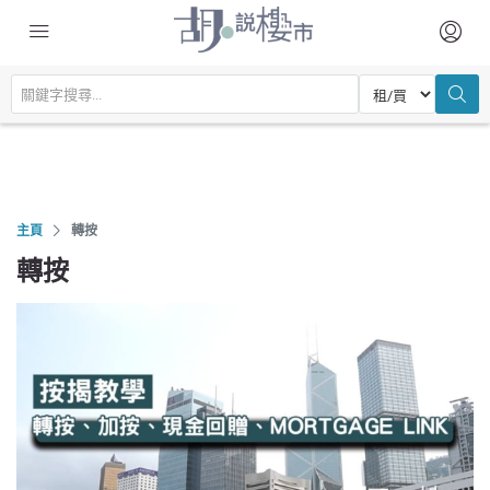
主頁
轉按
轉按