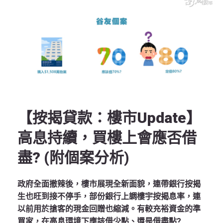
【按揭貸款：樓市Update】
高息持續，買樓上會應否借
盡? (附個案分析)
政府全面撤辣後，樓市展現全新面貌，連帶銀行按揭
生也旺到接不停手，部份銀行上調樓宇按揭息率，連
以前用於搶客的現金回贈也縮減。有較充裕資金的準
買家，在高息環境下應該借少點、還是借盡點?