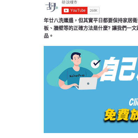
年廿八洗邋遢，但其實平日都要保持家居衛
板、牆壁等的正確方法是什麼? 讓我們一
品。