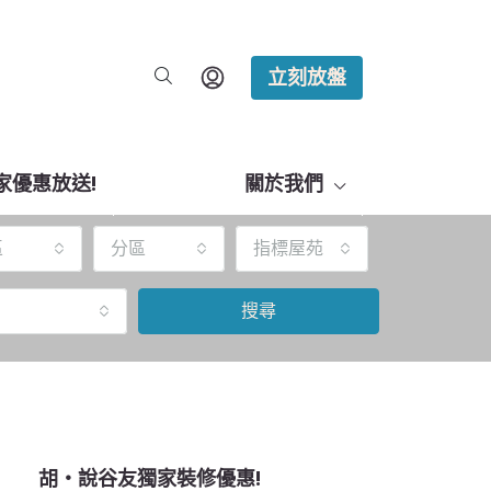
立刻放盤
家優惠放送!
關於我們
區
分區
指標屋苑
搜尋
胡‧說谷友獨家裝修優惠!