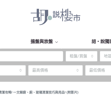
搵盤與放盤
胡‧說獨
租盤/買盤
地
最高價格
最低價格
清潔攻略! 一文睇廚、廁、玻璃清潔技巧與用品! (附影片)