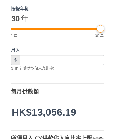
按揭年期
30
年
1
年
30
年
月入
$
(用作計算供款佔入息比率)
每月供款額
HK$13,056.19
所須月入 (以供款佔入息比率上限50%