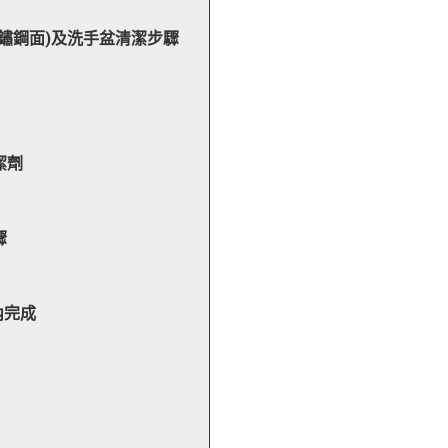
鏽鋼面)及洗手盆清潔步驟
潔劑
驟
內完成