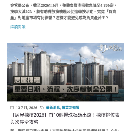
金管局公布，截至2026年6月，整體負資產宗數急降至4,356宗，
按季大減62%，將有助釋放換樓鏈及促進轉按活動。究竟「負資
產」對地產市場有何影響？怎樣才能避免成為負資產苦主？
繼續閱讀
13 7 月, 2026
最新消息
,
置業冷知識
【居屋揀樓2026】首10個攪珠號碼出爐！揀樓排位表
與次序全攻略