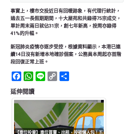
事實上，樓市交投近日有回暖跡象，有代理行統計，
過去五一長假期期間，十大屋苑和共錄得75宗成交，
單計周末兩日就佔31宗，創七年新高，按周亦錄得
41%的升幅。
新冠肺炎疫情亦逐步受控，根據資料顯示，本港已連
續14日沒有新增本地確診個案，公務員本周起亦首階
段回復正常上班。
Facebook
WhatsApp
Line
Copy
Share
Link
延伸閱讀
【車位投資】車位買賣、出租、按揭懶人包！五