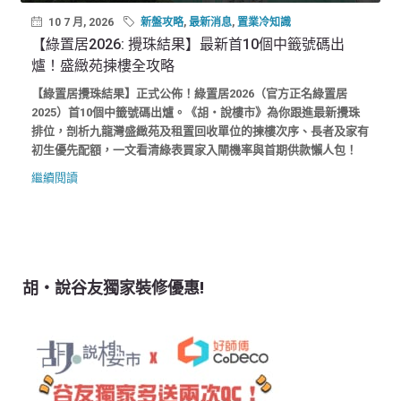
10 7 月, 2026
新盤攻略
,
最新消息
,
置業冷知識
【綠置居2026: 攪珠結果】最新首10個中籤號碼出
爐！盛緻苑揀樓全攻略
【綠置居攪珠結果】正式公佈！綠置居2026（官方正名綠置居
2025）首10個中籤號碼出爐。《胡‧說樓市》為你跟進最新攪珠
排位，剖析九龍灣盛緻苑及租置回收單位的揀樓次序、長者及家有
初生優先配額，一文看清綠表買家入閘機率與首期供款懶人包！
繼續閱讀
胡‧說谷友獨家裝修優惠!