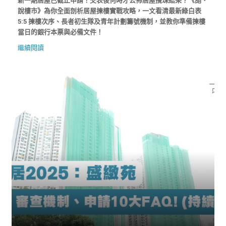
新一期居屋已截止申請！交表後何時才公佈居屋攪珠結果？《胡‧
說樓市》為你全面剖析居屋揀樓實戰攻略，一文看清最新綠白表
5:5 揀樓次序、長者初生隊及青年計劃籌號機制，並教你準備揀樓
當日的銀行本票與必備文件！
繼續閱讀