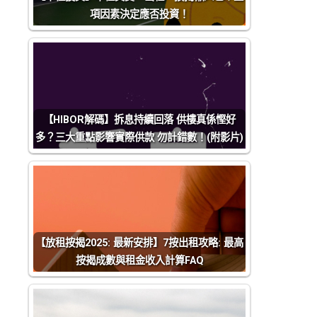
項因素決定應否投資！
【HIBOR解碼】拆息持續回落 供樓真係慳好
多？三大重點影響實際供款 勿計錯數！(附影片)
【放租按揭2025: 最新安排】7按出租攻略: 最高
按揭成數與租金收入計算FAQ