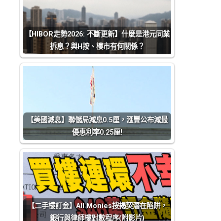
【HIBOR走勢2026: 不斷更新】什麼是港元同業
拆息？與H按、樓市有何關係？
【美國減息】聯儲局減息0.5厘，滙豐公布減最
優惠利率0.25厘!
【二手樓訂金】All Monies按揭契潛在陷阱，
銀行與律師樓對數程序(附影片)