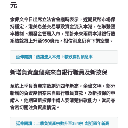
元
余偉文今日出席立法會會議時表示，近期貨幣市場保
持穩定，港美息差交易導致資金流入本港，在聯繫匯
率機制下觸發金管局入市，預計未來兩周本港銀行體
系結餘將上升至950億元，相信港息仍有下調空間。
延伸閱讀：熱錢流入本港 H按跌穿封頂息率
新增負資產個案來自銀行職員及新按保
至於上季負資產宗數創近四年新高，余偉文稱，部分
新增的負資產個案來自銀行職員貸款，及新按保的申
請人，他期望新按保申請人要清楚供款能力，當局亦
會密切關注負資產情況。
延伸閱讀：上季負資產宗數升至384宗 創近四年新高