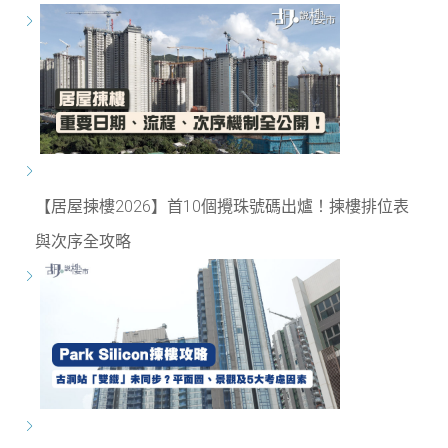
【居屋揀樓2026】首10個攪珠號碼出爐！揀樓排位表
與次序全攻略