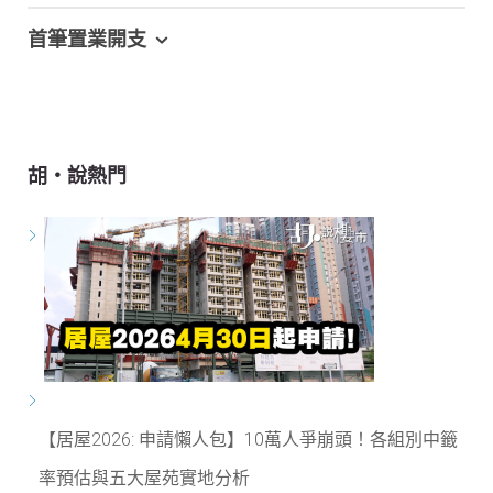
首筆置業開支
胡‧說熱門
【居屋2026: 申請懶人包】10萬人爭崩頭！各組別中籤
率預估與五大屋苑實地分析