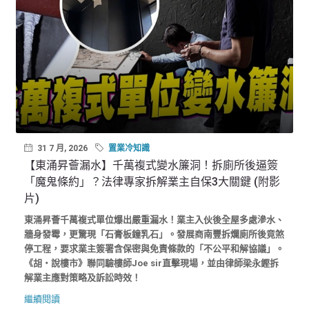
31 7 月, 2026
置業冷知識
【東涌昇薈漏水】千萬複式變水簾洞！拆廁所後逼簽
「魔鬼條約」？法律專家拆解業主自保3大關鍵 (附影
片)
東涌昇薈千萬複式單位爆出嚴重漏水！業主入伙後全屋多處滲水、
牆身發霉，更驚現「石膏板鐘乳石」。發展商南豐拆爛廁所後竟煞
停工程，要求業主簽署含保密與免責條款的「不公平和解協議」。
《胡‧說樓市》聯同驗樓師Joe sir直擊現場，並由律師梁永鏗拆
解業主應對策略及訴訟時效！
繼續閱讀