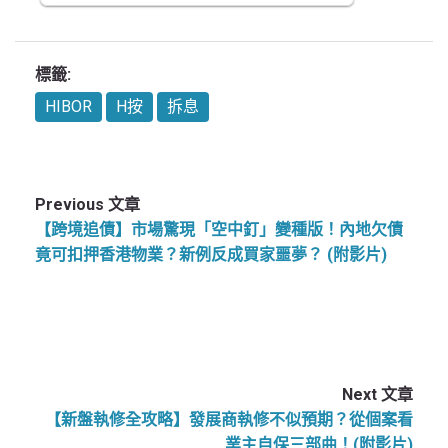
標籤:
HIBOR
H按
拆息
Previous 文章
【跨境追債】市場驚現「空中釘」變種版！內地欠債
竟可扣押香港物業？新例反成買家噩夢？ (附影片)
Next 文章
【新盤執修全攻略】發展商執修不似預期？從個案看
業主自保三部曲！(附影片)