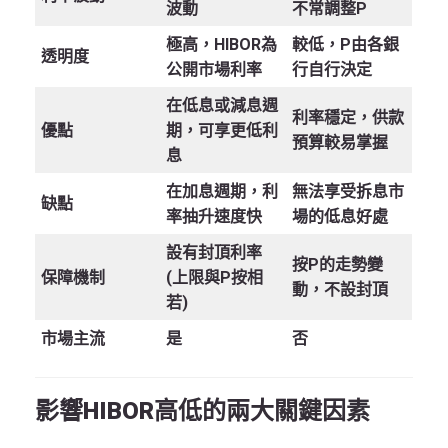
波動
不常調整P
極高，HIBOR為
較低，P由各銀
透明度
公開市場利率
行自行決定
在低息或減息週
利率穩定，供款
優點
期，可享更低利
預算較易掌握
息
在加息週期，利
無法享受拆息市
缺點
率抽升速度快
場的低息好處
設有封頂利率
按P的走勢變
保障機制
(上限與P按相
動，不設封頂
若)
市場主流
是
否
影響HIBOR高低的兩大關鍵因素