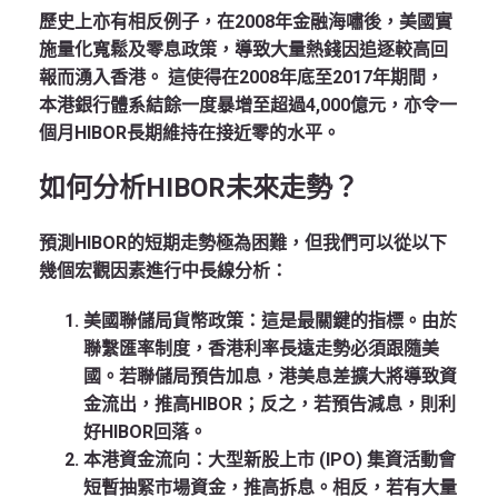
歷史上亦有相反例子，在2008年金融海嘯後，美國實
施量化寬鬆及零息政策，導致大量熱錢因追逐較高回
報而湧入香港。
這使得在2008年底至2017年期間，
本港銀行體系結餘一度暴增至超過4,000億元，亦令一
個月HIBOR長期維持在接近零的水平。
如何分析HIBOR未來走勢？
預測HIBOR的短期走勢極為困難，但我們可以從以下
幾個宏觀因素進行中長線分析：
美國聯儲局貨幣政策
：這是最關鍵的指標。由於
聯繫匯率制度，香港利率長遠走勢必須跟隨美
國。若聯儲局預告加息，港美息差擴大將導致資
金流出，推高HIBOR；反之，若預告減息，則利
好HIBOR回落。
本港資金流向
：大型新股上市 (IPO) 集資活動會
短暫抽緊市場資金，推高拆息。相反，若有大量