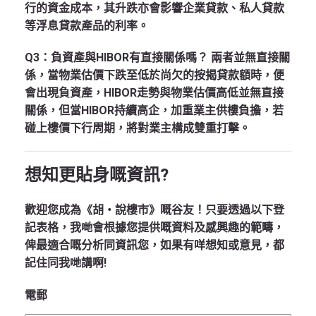
行的資金成本，其升跌亦會影響企業貸款、私人貸款
等浮息貸款產品的利率。
Q3：負資產與HIBOR有直接關係嗎？
兩者並無直接關
係，當物業估價下跌至低於尚欠的按揭貸款額時，便
會出現負資產，HIBOR走勢與物業估價高低並無直接
關係，但當HIBOR持續高企，加重業主供樓負擔，若
碰上樓價下行周期，將對業主構成雙重打擊。
想知更貼身嘅資訊?
歡迎您成為《胡‧說樓市》嘅谷友！只要透過以下登
記表格，我哋會根據您提供嘅資料及感興趣的範疇，
俾最適合嘅分析同資訊您，如果有咩想知或意見，都
記住同我哋講啊!
電郵