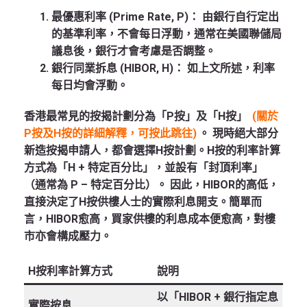
最優惠利率 (Prime Rate, P)：
由銀行自行定出
的基準利率，不會每日浮動，通常在美國聯儲局
議息後，銀行才會考慮是否調整。
銀行同業拆息 (HIBOR, H)：
如上文所述，利率
每日均會浮動。
香港最常見的按揭計劃分為「P按」及「H按」
(關於
P按及H按的詳細解釋，可按此跳往)
。 現時絕大部分
新造按揭申請人，都會選擇H按計劃。H按的利率計算
方式為「H + 特定百分比」，並設有「封頂利率」
（通常為 P – 特定百分比）。 因此，HIBOR的高低，
直接決定了H按供樓人士的實際利息開支。簡單而
言，HIBOR愈高，買家供樓的利息成本便愈高，對樓
市亦會構成壓力。
H按利率計算方式
說明
以「HIBOR + 銀行指定息
實際按息