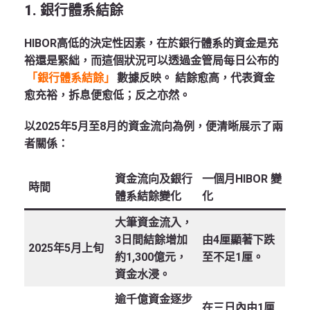
1. 銀行體系結餘
HIBOR高低的決定性因素，在於銀行體系的資金是充
裕還是緊絀，而這個狀況可以透過金管局每日公布的
「銀行體系結餘」
數據反映。 結餘愈高，代表資金
愈充裕，拆息便愈低；反之亦然。
以2025年5月至8月的資金流向為例，便清晰展示了兩
者關係：
資金流向及銀行
一個月HIBOR 變
時間
體系結餘變化
化
大筆資金流入，
3日間結餘增加
由4厘顯著下跌
2025年5月上旬
約1,300億元，
至不足1厘。
資金水浸。
逾千億資金逐步
在三日內由1厘