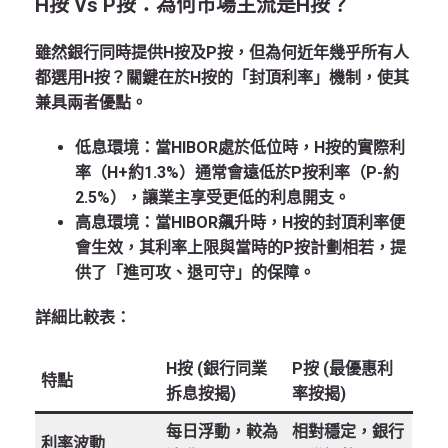
H按 Vs P按：為何市場主流是H按？
雖然銀行同時提供H按及P按，但為何近年幾乎所有人
都選用H按？關鍵在於H按的「封頂利率」機制，使其
兼具兩者優點。
低息環境
：當HIBOR處於低位時，H按的實際利
率（H+約1.3%）通常會遠低於P按利率（P-約
2.5%），讓業主享受更低的利息開支。
高息環境
：當HIBOR飆升時，H按的封頂利率便
會生效，其利率上限與當時的P按計劃相若，提
供了「進可攻、退可守」的保障。
詳細比較表：
H按 (銀行同業
P按 (最優惠利
特點
拆息按揭)
率按揭)
每日浮動
，較為
相對穩定
，銀行
利率波動