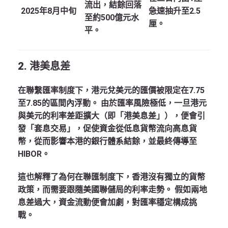
流出，結餘回落
2025年8月中旬
急速抽升至2.5
至約500億元水
厘。
平。
2. 港美息差
在聯繫匯率制度下，港元兌美元的匯價被限定在7.75
至7.85的區間內浮動。
由於匯率風險極低，一旦港元
與美元的利率差距擴大（即「港美息差」），便會引
發「套息交易」，促使資金從低息貨幣流向高息貨
幣，從而影響本港的銀行體系結餘，並最終傳導至
HIBOR。
這也解釋了為何在聯匯制度下，香港沒有獨立的貨幣
政策，而需要跟隨美國聯儲局的利率走勢。
假如兩地
息差過大，資金流動便會加劇，對匯率穩定構成挑
戰。