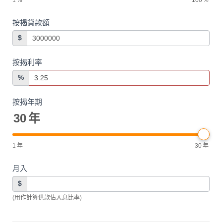
按揭貸款額
$
按揭利率
%
按揭年期
30
年
1
年
30
年
月入
$
(用作計算供款佔入息比率)