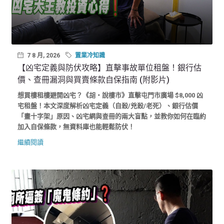
7 8 月, 2026
置業冷知識
【凶宅定義與防伏攻略】直擊事故單位租盤！銀行估
價、查冊漏洞與買賣條款自保指南 (附影片)
想買樓租樓避開凶宅？《胡‧說樓市》直擊屯門市廣場 $8,000 凶
宅租盤！本文深度解析凶宅定義（自殺/兇殺/老死）、銀行估價
「畫十字架」原因、凶宅網與查冊的兩大盲點，並教你如何在臨約
加入自保條款，無資料庫也能輕鬆防伏！
繼續閱讀