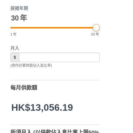
按揭年期
30
年
1
年
30
年
月入
$
(用作計算供款佔入息比率)
每月供款額
HK$13,056.19
所須月入 (以供款佔入息比率上限50%