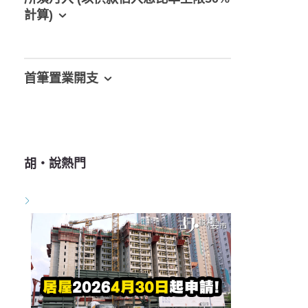
計算)
首筆置業開支
胡‧說熱門