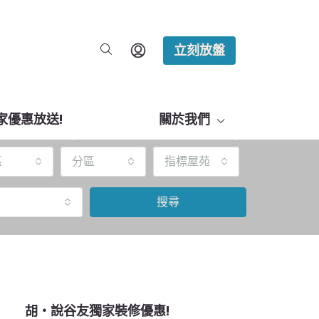
立刻放盤
家優惠放送!
關於我們
區
分區
指標屋苑
搜尋
胡‧說谷友獨家裝修優惠!