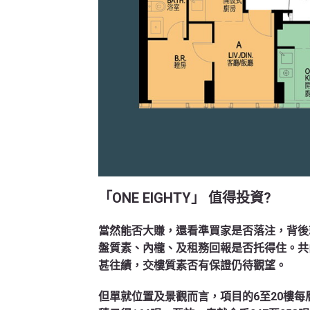
「ONE EIGHTY」 值得投資?
當然能否大賺，還看準買家是否落注，背後
盤質素、內櫳、及租務回報是否托得住。共由5
甚往績，交樓質素否有保證仍待觀望。
但單就位置及景觀而言，項目的6至20樓