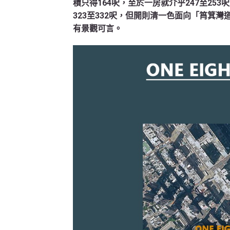
積只得164呎，至於一房就介乎247至25
323至332呎，但開則清一色面向「筲箕
有景觀可言。