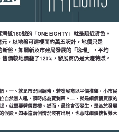
道180號的「ONE EIGHTY」就是類近貨色。
9億元，以地盤可建樓面約萬五呎計，地價只是
開售的新盤，如麗新及市建局發展的「逸瑆」，平均
售，售價較地價翻了120%，發展商仍是大賺特賺。
個。一、就是市況回調時，若發展商以平價推盤，小市民
位自然無人吼，頓時成為賣剩蔗。二、就是細價樓買家的
起，就需要劈價賣樓。然而，最終會否發生，是基於發展
的假設。如果這兩個情況沒有出現，也意味細價樓暫難大