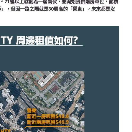
3呎。21樓以上就劃為一層兩伙，並開始提供兩房單位，面積
灣道」，但因一路之隔就是30層高的「譽東」，未來都是沒