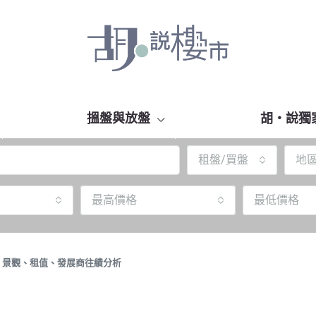
搵盤與放盤
胡‧說獨
租盤/買盤
地
最高價格
最低價格
TY】景觀、租值、發展商往績分析