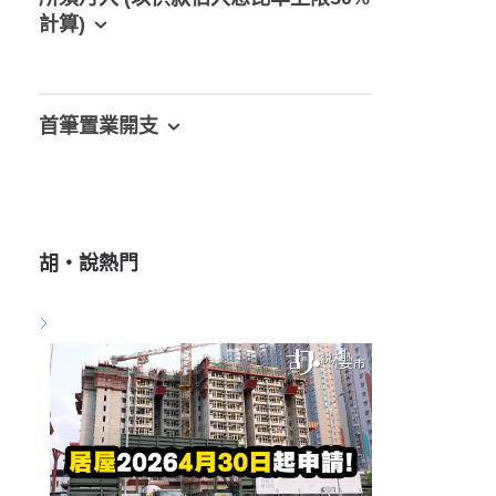
計算)
首筆置業開支
胡‧說熱門