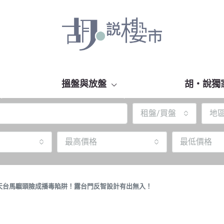
搵盤與放盤
胡‧說獨
租盤/買盤
地
最高價格
最低價格
天台馬騮頭險成播毒陷阱！露台門反智設計有出無入！