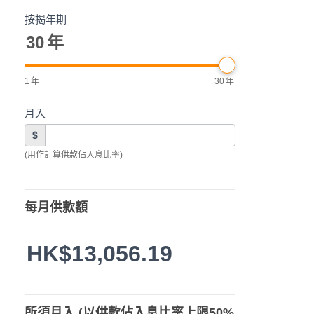
按揭年期
30
年
1
年
30
年
月入
$
(用作計算供款佔入息比率)
每月供款額
HK$13,056.19
所須月入 (以供款佔入息比率上限50%