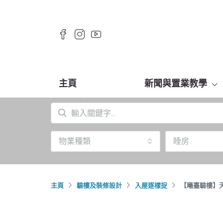
主頁
新聞與置業教學
物業種類
睡房
主頁
驗樓及裝修設計
入屋逐樣捉
【曦臺驗樓】