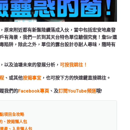
，原來附近都有新盤陸續落成入伙，當中包括宏安地產發
戶有海景，我們一於到其天台特色單位驗個究竟！詹Sir還
毒陷阱，除此之外，單位的露台設計亦耐人尋味，隨時有
，以及油塘未來的發展分析，
可按我跳往！
程
、或其他
按揭事宜
，也可按下方的快速鍵直接跳往。
蹤我們的
Facebook專頁
、及
訂閱YouTube頻道
哦!
重點項目全攻略
約、按揭懶人包
、資產、入息懶人包