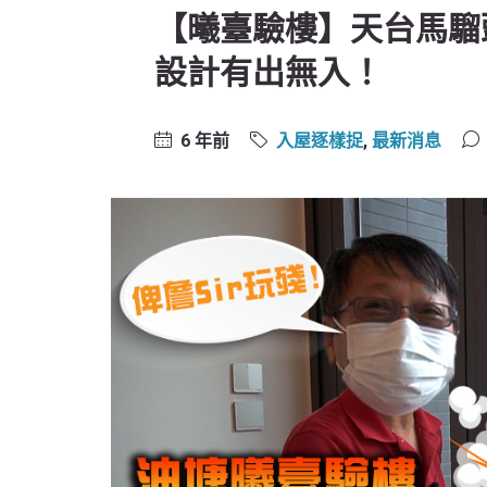
【曦臺驗樓】天台馬騮
設計有出無入！
6 年前
入屋逐樣捉
,
最新消息