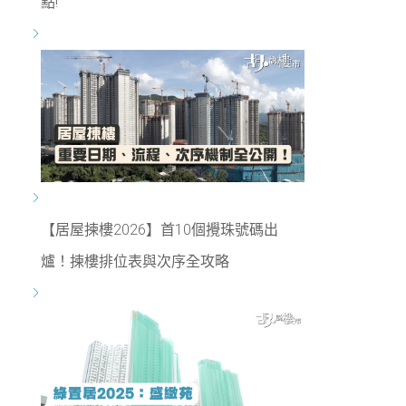
點!
【居屋揀樓2026】首10個攪珠號碼出
爐！揀樓排位表與次序全攻略