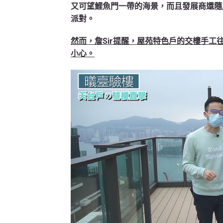
又可望鯉魚門一帶的海景，而且發展商還隨
派對。
然而，詹Sir提醒，屋苑特色戶的交樓手
小心。