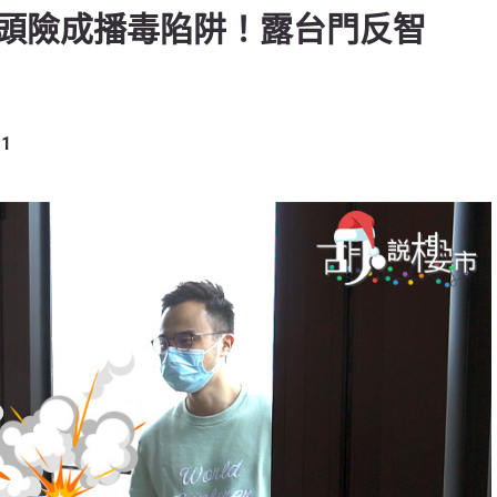
頭險成播毒陷阱！露台門反智
1