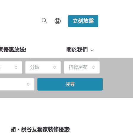
立刻放盤
家優惠放送!
關於我們
區
分區
指標屋苑
搜尋
胡‧說谷友獨家裝修優惠!