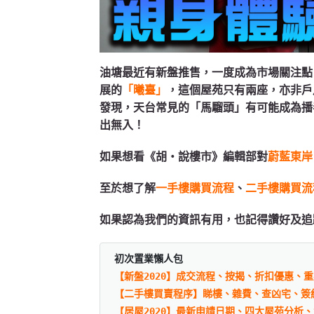
油塘最近有新盤推售，一度成為市場關注點
展的
「曦臺」
，這個屋苑只有兩座，亦非戶
發現，天台常見的「馬騮頭」有可能成為播
出無入！
如果想看《胡‧說樓市》編輯部對
蔚藍東岸
至於想了解
一手樓購買流程
、
二手樓購買流
如果認為我們的資訊有用，也記得讚好及追
初次置業懶人包
【新盤2020】成交流程、按揭、折扣優惠、
【二手樓買賣程序】睇樓、雜費、查凶宅、簽
【居屋2020】最新申請日期、四大屋苑分析