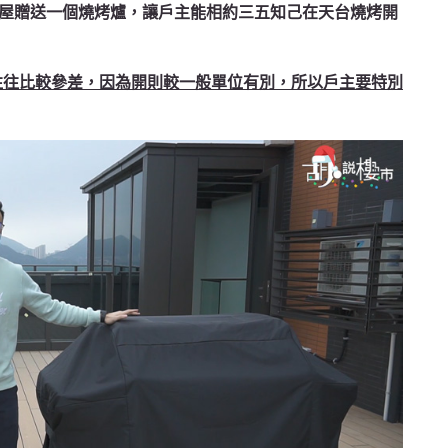
屋贈送一個燒烤爐，讓戶主能相約三五知己在天台燒烤開
工往往比較參差，因為開則較一般單位有別，所以戶主要特別