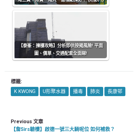
【泰峯：揀樓攻略】分析即供按揭風險! 平面
圖、價單、交通配套全面睇!
標籤:
K KWONG
U形聚水器
播毒
肺炎
長康邨
Previous 文章
【詹Sirs驗樓】啟德一號三大騎呢位 如何補救？