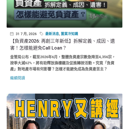
31 7 月, 2026
最新消息
,
置業冷知識
【負資產2026: 再創三年新低】拆解定義、成因、遺
害！怎樣能避免Call Loan？
金管局公布，截至2026年6月，整體負資產宗數急降至4,356宗，
按季大減62%，將有助釋放換樓鏈及促進轉按活動。究竟「負資
產」對地產市場有何影響？怎樣才能避免成為負資產苦主？
繼續閱讀