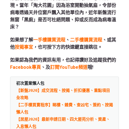
現。當年「淘大花園」因為浴室開動抽氣扇，令部份
病毒透過天井位窗戶飄入其他單位內，近年新盤流行
無窗「黑廁」是否可杜絕問題、抑或反而成為病毒溫
床？
如果想了解
一手樓購買流程
、
二手樓購買流程
、或其
他
按揭事宜
，也可按下方的快速鍵直接跳往。
如果認為我們的資訊有用，也記得讚好及追蹤我們的
Facebook專頁
、及
訂閱YouTube頻道
哦!
初次置業懶人包
【新盤2020】成交流程、按揭、折扣優惠、重點項目
全攻略
【二手樓買賣程序】睇樓、雜費、查凶宅、簽約、按揭
懶人包
【居屋2020】最新申請日期、四大屋苑分析、資產、
入息懶人包