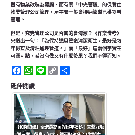
舊有物業改裝為黑廁，而有關「中央管道」的保養由
物業管理公司管理，屋宇署一般會接納管道已獲妥善
管理。
但是，究竟管理公司是否真的會清潔？《作業備考》
只道出一句：「為保持通風管道清潔衛生，最好是每
年檢查及清理通理管道。」而「最好」這兩個字實在
可圈可點，若沒有做又有什麼後果？我們不得而知。
Facebook
WhatsApp
Line
Copy
Share
Link
延伸閱讀
【和你搵盤】全港最高回報屋苑揭秘！直擊九龍
灣三寶：得寶、淘大、德福點揀好？ (附影片)