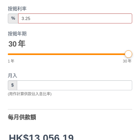
按揭利率
%
按揭年期
30
年
1
年
30
年
月入
$
(用作計算供款佔入息比率)
每月供款額
HK$13,056.19