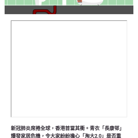
新冠肺炎席捲全球，香港首當其衝。青衣「長康邨」
爆發家居危機，令大家紛紛擔心「淘大2.0」是否重