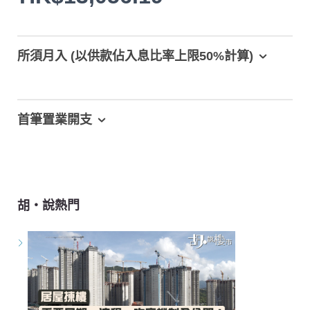
所須月入 (以供款佔入息比率上限50%計算)
首筆置業開支
胡‧說熱門