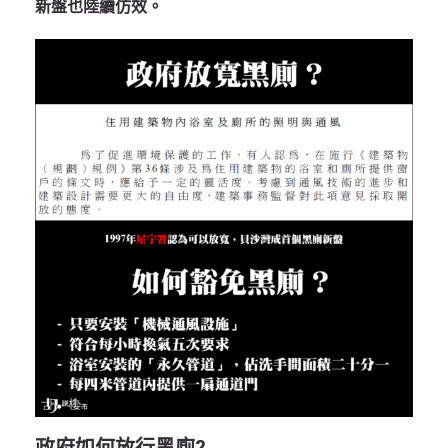
新盤也陸續仿效。