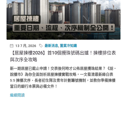
13 7 月, 2026
最新消息
,
置業冷知識
【居屋揀樓2026】首10個攪珠號碼出爐！揀樓排位表
與次序全攻略
新一期居屋已截止申請！交表後何時才公佈居屋攪珠結果？《胡‧
說樓市》為你全面剖析居屋揀樓實戰攻略，一文看清最新綠白表
5:5 揀樓次序、長者初生隊及青年計劃籌號機制，並教你準備揀樓
當日的銀行本票與必備文件！
繼續閱讀