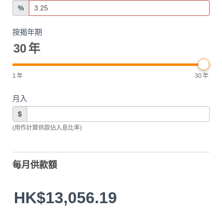
%
按揭年期
30
年
1
年
30
年
月入
$
(用作計算供款佔入息比率)
每月供款額
HK$13,056.19