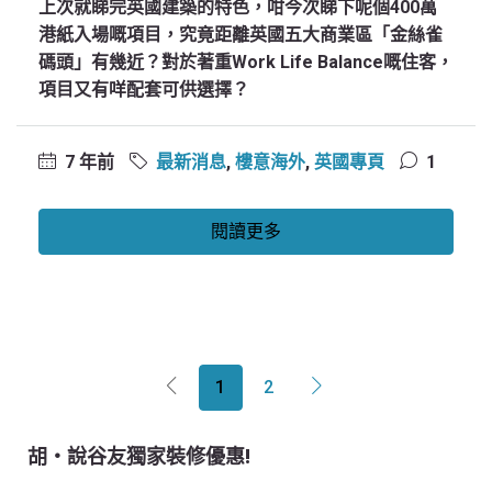
上次就睇完英國建築的特色，咁今次睇下呢個400萬
港紙入場嘅項目，究竟距離英國五大商業區「金絲雀
碼頭」有幾近？對於著重Work Life Balance嘅住客，
項目又有咩配套可供選擇？
7 年前
最新消息
,
樓意海外
,
英國專頁
1
閱讀更多
1
2
胡‧說谷友獨家裝修優惠!