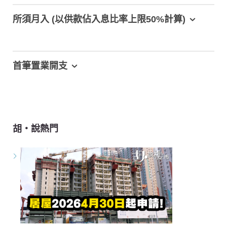
所須月入 (以供款佔入息比率上限50%計算)
首筆置業開支
胡‧說熱門