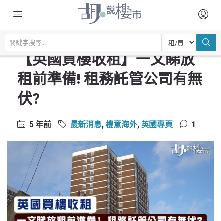
主頁
最新消息
【英國買樓收租】一文睇放租前準備! 租務託管公司有無伏?
【英國買樓收租】一文睇放
租前準備! 租務託管公司有無
伏?
5 年前
最新消息
,
樓意海外
,
英國專頁
1