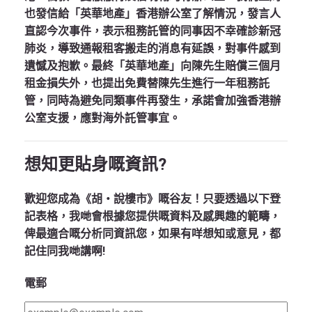
也發信給「英華地產」香港辦公室了解情況，發言人
直認今次事件，表示租務託管的同事因不幸確診新冠
肺炎，導致通報租客搬走的消息有延誤，對事件感到
遺憾及抱歉。最終「英華地產」向陳先生賠償三個月
租金損失外，也提出免費替陳先生進行一年租務託
管，同時為避免同類事件再發生，承諾會加強香港辦
公室支援，應對海外託管事宜。
想知更貼身嘅資訊?
歡迎您成為《胡‧說樓市》嘅谷友！只要透過以下登
記表格，我哋會根據您提供嘅資料及感興趣的範疇，
俾最適合嘅分析同資訊您，如果有咩想知或意見，都
記住同我哋講啊!
電郵