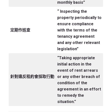
monthly basis”
“ Inspecting the
property periodically to
ensure compliance
定期作巡查
with the terms of the
tenancy agreement
and any other relevant
legislation”
“Taking appropriate
initial action in the
event of rent arrears
針對違反租約會採取行動
or any other breach of
condition of the
agreement in an effort
to remedy the
situation.”