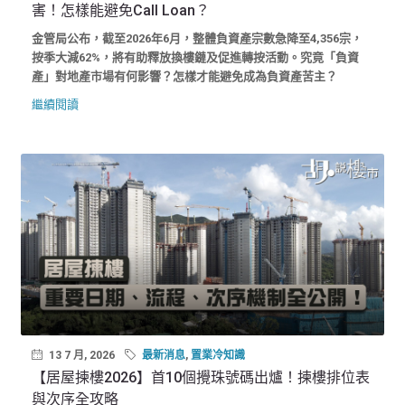
害！怎樣能避免Call Loan？
金管局公布，截至2026年6月，整體負資產宗數急降至4,356宗，
按季大減62%，將有助釋放換樓鏈及促進轉按活動。究竟「負資
產」對地產市場有何影響？怎樣才能避免成為負資產苦主？
繼續閱讀
13 7 月, 2026
最新消息
,
置業冷知識
【居屋揀樓2026】首10個攪珠號碼出爐！揀樓排位表
與次序全攻略