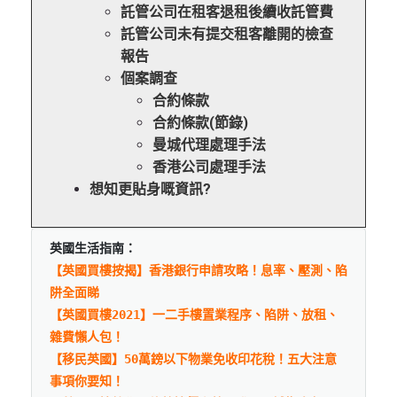
託管公司在租客退租後續收託管費
託管公司未有提交租客離開的檢查
報告
個案調查
合約條款
合約條款(節錄)
曼城代理處理手法
香港公司處理手法
想知更貼身嘅資訊?
英國生活指南：
【英國買樓按揭】香港銀行申請攻略！息率、壓測、陷
阱全面睇
【英國買樓202
1
】一二手樓置業程序、陷阱、放租、
雜費懶人包！
【移民英國】50萬鎊以下物業免收印花稅！五大注意
事項你要知！