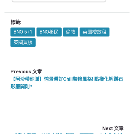
標籤:
BNO 5+1
BNO移民
倫敦
英國樓放租
英國買樓
Previous 文章
【阿沙帶你睇】愉景灣好Chill裝修風格! 點樣化解鑽石
形廳開則?
Next 文章