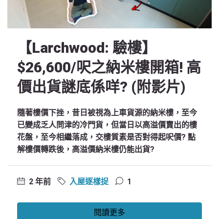
【Larchwood: 驗樓】
$26,600/呎之納米樓開箱! 高
價出貨謎底係咩? (附影片)
隨著樓價下挫，昔日被視為上車貨源的納米樓，至今
已變成乏人問津的冷門貨，但當日以高溢價賣出的樓
花盤，至今相繼落成，交樓質素是否對得起呎價? 點
解樓價轉跌後，高溢價納米樓仍能出貨?
2 年前
入屋逐樣捉
1
閱讀更多