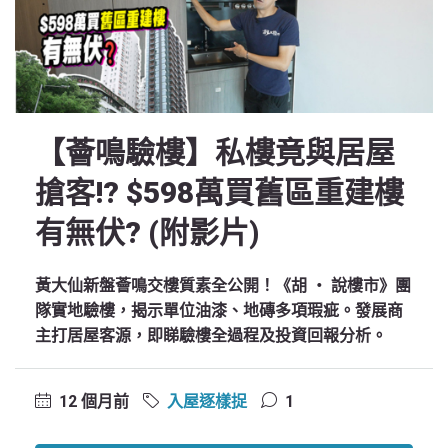
【薈鳴驗樓】私樓竟與居屋
搶客!? $598萬買舊區重建樓
有無伏? (附影片)
黃大仙新盤薈鳴交樓質素全公開！《胡 ‧ 說樓市》團
隊實地驗樓，揭示單位油漆、地磚多項瑕疵。發展商
主打居屋客源，即睇驗樓全過程及投資回報分析。
12 個月前
入屋逐樣捉
1