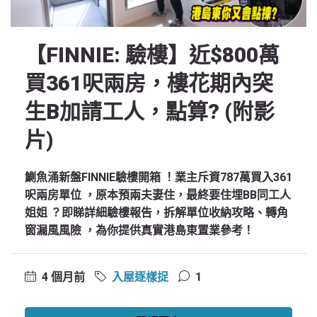
【FINNIE: 驗樓】近$800萬
買361呎兩房，樓花期內突
生B加請工人，點算? (附影
片)
鰂魚涌新盤FINNIE驗樓開箱 ！業主斥資787萬買入361
呎兩房單位 ，原本預兩夫妻住，最終要住埋BB同工人
姐姐 ？即睇詳細驗樓報告，拆解單位收納攻略、轉角
窗漏風風險 ，為你提供真實港島東置業參考！
4 個月前
入屋逐樣捉
1