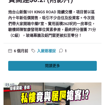
炮台山新盤101 KINGS ROAD 陸續交樓，項目曾以區
內十年新低價開售，吸引不少自住及投資客。今次我
們帶大家開箱中層F室、實用面積262呎的一房單位，
驗樓師陳智康發現單位質素參差，最終評分僅獲 71分
（C級），玻璃幕牆及鋁門窗更被扣至零分！
6 個月前
入屋逐樣捉
1
閱讀更多