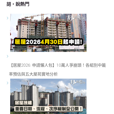
胡‧說熱門
【居屋2026: 申請懶人包】10萬人爭崩頭！各組別中籤
率預估與五大屋苑實地分析