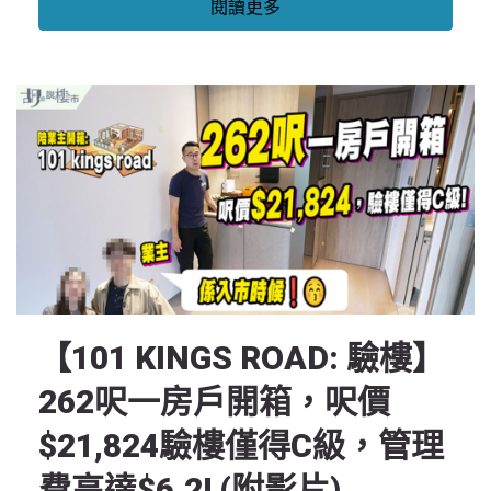
閱讀更多
【101 KINGS ROAD: 驗樓】
262呎一房戶開箱，呎價
$21,824驗樓僅得C級，管理
費高達$6.2! (附影片)