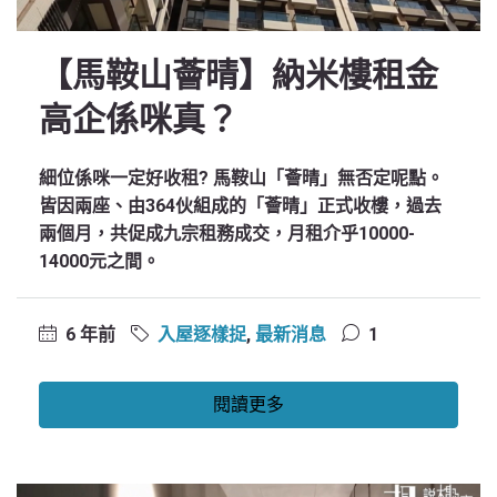
【馬鞍山薈晴】納米樓租金
高企係咪真？
細位係咪一定好收租? 馬鞍山「薈晴」無否定呢點。
皆因兩座、由364伙組成的「薈晴」正式收樓，過去
兩個月，共促成九宗租務成交，月租介乎10000-
14000元之間。
6 年前
入屋逐樣捉
,
最新消息
1
閱讀更多