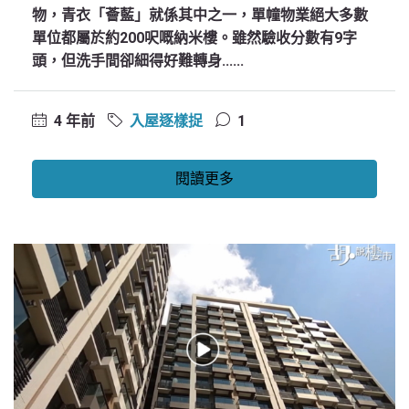
物，青衣「薈藍」就係其中之一，單幢物業絕大多數
單位都屬於約200呎嘅納米樓。雖然驗收分數有9字
頭，但洗手間卻細得好難轉身......
4 年前
入屋逐樣捉
1
閱讀更多