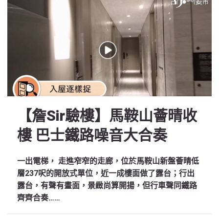
【詹Sir驗樓】馬鞍山薈晴收
樓 巴士鐵路噪音大合奏
一出電梯， 走進窄窄的走廊，位於馬鞍山新盤薈晴低
層237呎的開放式單位，近一成樓面做了露台；行出
露台，有聲有畫面，景緻尚算開揚，但行車聲同鐵路
齊齊合奏……