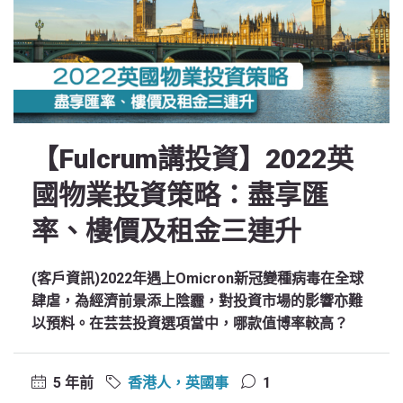
【Fulcrum講投資】2022英
國物業投資策略：盡享匯
率、樓價及租金三連升
(客戶資訊)2022年遇上Omicron新冠變種病毒在全球
肆虐，為經濟前景添上陰霾，對投資市場的影響亦難
以預料。在芸芸投資選項當中，哪款值博率較高？
5 年前
香港人，英國事
1