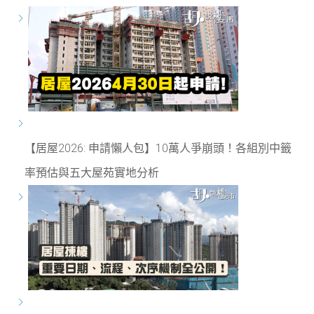
【居屋2026: 申請懶人包】10萬人爭崩頭！各組別中籤
率預估與五大屋苑實地分析