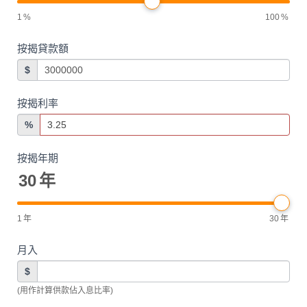
1
%
100
%
按揭貸款額
$
按揭利率
%
按揭年期
30
年
1
年
30
年
月入
$
(用作計算供款佔入息比率)