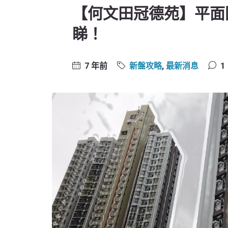
【何文田冠德苑】平面
睇！
7 年前
新盤攻略
,
最新消息
1