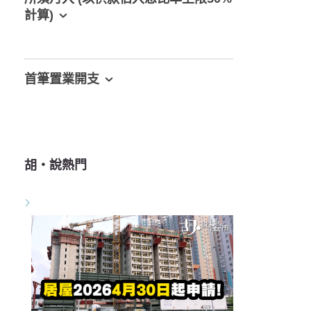
計算)
首筆置業開支
胡‧說熱門