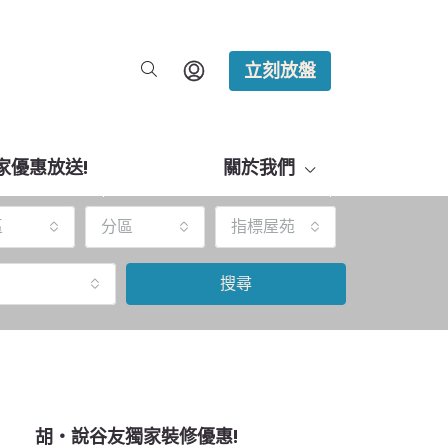
立刻放盤
家優惠放送!
關於我們
區
分區
指標屋苑
搜尋
胡‧說谷友獨家裝修優惠!