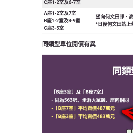
C座1-2室及6-7室
A座1-2室及7室
望向何文田邨、
B座1-2室及8-9室
*日後何文田站上
C座3-5室
同類型單位開價有異