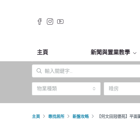
主頁
新聞與置業教學
物業種類
睡房
主頁
尋找居所
新盤攻略
【何文田冠德苑】平面