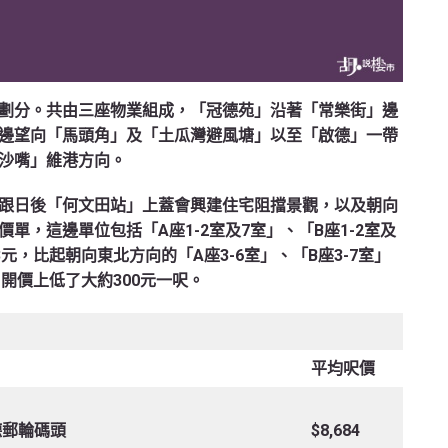
劃分。共由三座物業組成，「冠德苑」沿著「常樂街」邊
邊望向「馬頭角」及「土瓜灣避風塘」以至「啟德」一帶
沙嘴」維港方向。
跟日後「何文田站」上蓋會興建住宅阻擋景觀，以及朝向
單，這邊單位包括「A座1-2室及7室」、「B座1-2室及
73元，比起朝向東北方向的「A座3-6室」、「B座3-7室」
元，開價上低了大約300元一呎。
平均呎價
德郵輪碼頭
$8,684