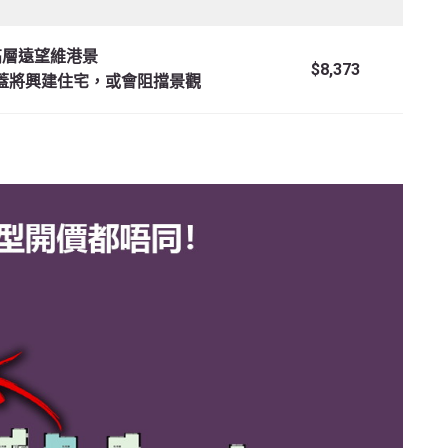
高層遠望維港景
$8,373
蓋將興建住宅，或會阻擋景觀