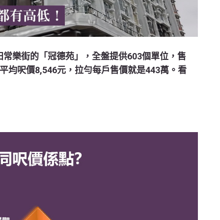
常樂街的「冠德苑」，全盤提供603個單位，售
折實平均呎價8,546元，拉勻每戶售價就是443萬。看