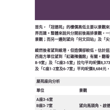
首先，「冠德苑」的樓價高低主要以景觀來
界而建。整體來說共分開前後兩排景觀，一
景觀；而另一邊則望向「何文田站」及「尖
縱然後者望到維港，但造價卻較低，估計這
西南方單位望到「紅磡殯儀館」有關。翻看價
8-9室」及「C座3-5室」拉勻平均呎價8,3
及「C座1-2室及6-7室」平均呎價8,684
屋苑座向分析
單位
景觀
A座3-6室
B座3-7室
望向馬頭角、啟