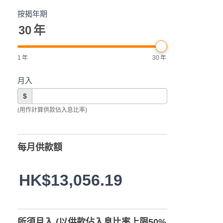
按揭年期
30
年
1
年
30
年
月入
$
(用作計算供款佔入息比率)
每月供款額
HK$13,056.19
所須月入 (以供款佔入息比率上限50%