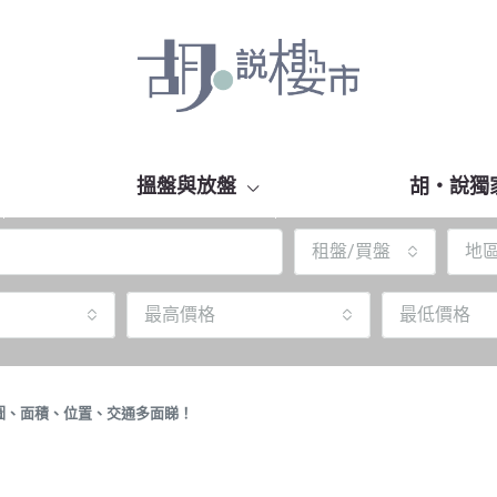
搵盤與放盤
胡‧說獨
租盤/買盤
地
最高價格
最低價格
圖、面積、位置、交通多面睇！