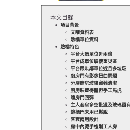
本文目錄
項目背景
文曜資料表
驗樓單位資料
驗樓特色
平台大過單位近兩倍
平台成單位驗樓重災區
平台跟毗鄰單位近且多垃圾
廚房門有影像扭曲問題
分層廚房玻璃窗難清潔
廚房裝置得體但手工馬虎
睡房門回彈
主人套房多空批盪及玻璃窗
鏡櫃門未用已鬆脫
客套兩用設計
房中內藏手槍則工人房