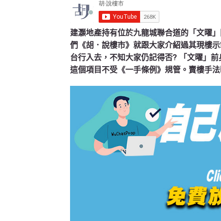
建灝地產持有位於九龍城聯合道的「文曜」
們《胡．說樓市》就跟大家介紹過其現樓示
台行入去，不知大家仍記得否? 「文曜」前
這個項目不受《一手條例》規管。賣樓手法