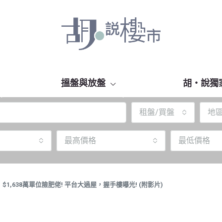
搵盤與放盤
胡‧說獨
租盤/買盤
地
最高價格
最低價格
1,638萬單位險肥佬! 平台大過屋，握手樓曝光! (附影片)