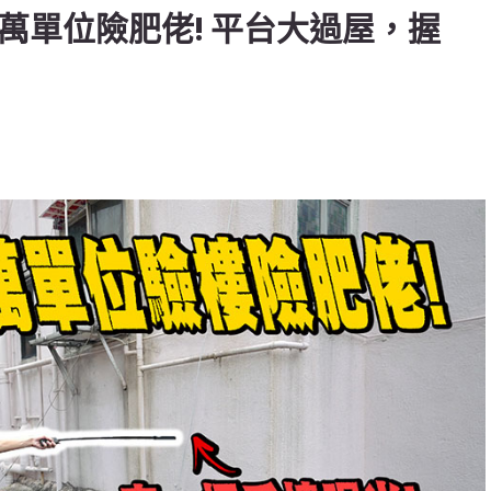
8萬單位險肥佬! 平台大過屋，握