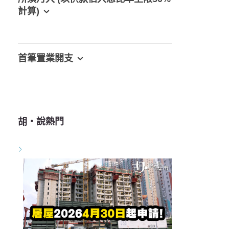
計算)
首筆置業開支
胡‧說熱門