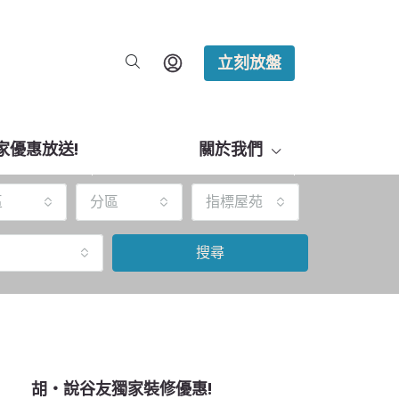
立刻放盤
家優惠放送!
關於我們
區
分區
指標屋苑
搜尋
胡‧說谷友獨家裝修優惠!