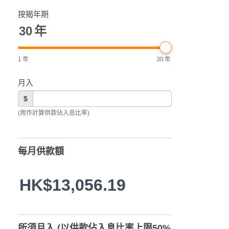
按揭年期
30
年
1
年
30
年
月入
$
(用作計算供款佔入息比率)
每月供款額
HK$13,056.19
所須月入 (以供款佔入息比率上限50%