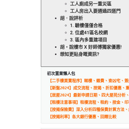
工人廁成另一重災區
工人房出入要通過四道門
胡．說評析
1. 驗樓僅僅合格
2. 位處41區名校網
3. 區內多重建項目
胡‧說樓市 X 好師傅獨家優惠!
想知更貼身嘅資訊?
初次置業懶人包
【二手樓買賣程序】睇樓、雜費、查凶宅、簽
【新盤2024】成交流程、按揭、折扣優惠、
【居屋2024】最新申請日期、四大屋苑分析
【租樓注意事項】租樓流程、租約、按金、印
【按揭保險費】深入分析四種保費計算方法、
【按揭利率】各大銀行優惠、回贈比較