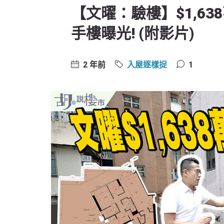
【文曜：驗樓】$1,63
手樓曝光! (附影片)
2 年前
入屋逐樣捉
1