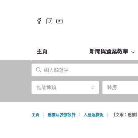
主頁
新聞與置業教學
物業種類
睡房
主頁
驗樓及裝修設計
入屋逐樣捉
【文曜：驗樓】$