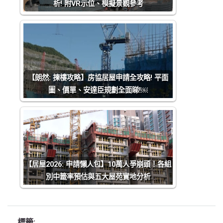
析! 附VR示位、模擬景觀參考
【朗然: 揀樓攻略】房協居屋申請全攻略! 平面
圖、價單、安達臣規劃全面睇!￼
【居屋2026: 申請懶人包】10萬人爭崩頭！各組
別中籤率預估與五大屋苑實地分析
標籤: