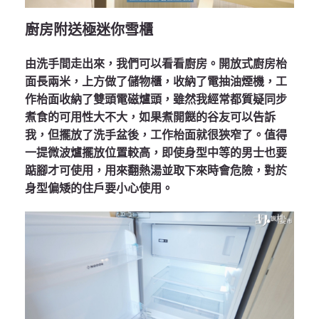
廚房附送極迷你雪櫃
由洗手間走出來，我們可以看看廚房。開放式廚房枱
面長兩米，上方做了儲物櫃，收納了電抽油煙機，工
作枱面收納了雙頭電磁爐頭，雖然我經常都質疑同步
煮食的可用性大不大，如果煮開餸的谷友可以告訴
我，但擺放了洗手盆後，工作枱面就很狹窄了。值得
一提微波爐擺放位置較高，即使身型中等的男士也要
踮腳才可使用，用來翻熱湯並取下來時會危險，對於
身型偏矮的住戶要小心使用。