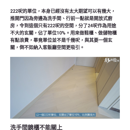
222呎的單位，本身已經沒有太大期望可以有幾大，
推開門因為旁邊為洗手間、行前一點就是開放式廚
房，令到這個只有222呎的空間，分了24呎作為用途
不大的玄關，佔了單位10%。用來做鞋櫃、做儲物櫃
有點浪費，畢竟單位並不是千幾呎，與其要一個玄
關，倒不如納入客飯廳空間更吸引。
洗手間鏡櫃不能關上