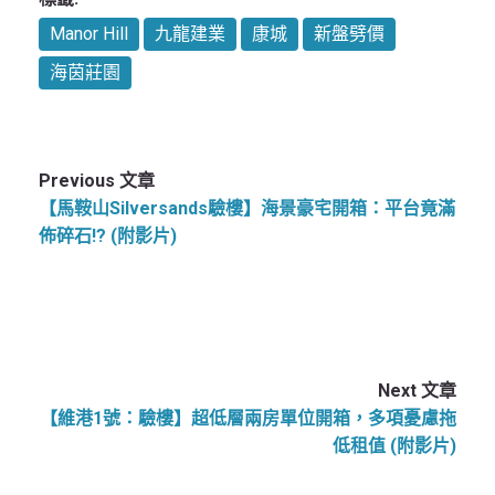
Manor Hill
九龍建業
康城
新盤劈價
海茵莊園
Previous 文章
【馬鞍山Silversands驗樓】海景豪宅開箱：平台竟滿
佈碎石!? (附影片)
Next 文章
【維港1號：驗樓】超低層兩房單位開箱，多項憂慮拖
低租值 (附影片)