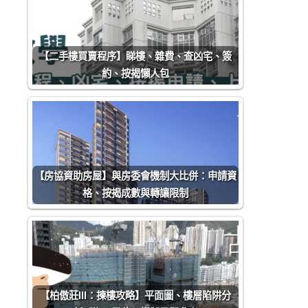
【二手樓買賣程序】睇樓、雜費、查凶宅、簽
約、按揭懶人包
【房協資助房屋】與房委會機制大比併：申請資
格、按揭成數與轉讓限制
【柏傲莊III：揀樓攻略】平面圖、樓層陷阱分