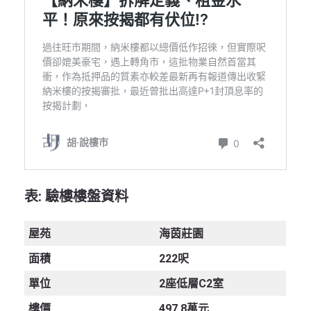
表
: 驗樓樓盤資料
屋苑
海茵莊園
面積
222呎
單位
2座低層C2室
樓價
497.8萬元