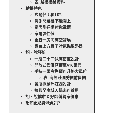
表: 驗樓樓盤資料
驗樓特色
玄關佔面積10%
洗手間鏡櫃不能關上
廚房附送極迷你雪櫃
家電彈性低
垂直一房向高空發展
露台上方置了冷氣機散熱器
胡．說評析
一層三十二伙高密度設計
開放式售價劈價至416萬元
手持一兩房售價可升格大單位
表: 海茵莊園劈價前售價
會所採歐洲莊園設計
接駁至康城天橋未可啟用
胡‧說樓市 X 好師傅獨家優惠!
想知更貼身嘅資訊?