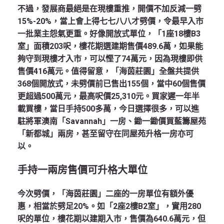
不過，發展商最絕是在現樓重推，開價不加反減一劈
15%-20%，當上會上得七七八八才劈價，令最早入市
一批業主怨氣更重。好像開放式單位，「1座18樓B3
室」面積203呎，樓花期選建期售價489.6萬，如果能
夠守到現樓才入市，可以慳了74萬元，因為現樓即供
售價416萬元。值得留意，「海茵莊園」全盤共提供
368個開放式，未劈價前已售出155個，當中60個售價
更超過500萬元，最高呎價25,310元。買家遲一年半
載買樓，當日手持500多萬，今日選擇很多，可以進
駐將軍澳南「Savannah」一房、鋤一鋤價買藍籌屋苑
「新都城」兩房，甚至留守在同屋苑升格一房亦可
以。
手持一兩房售價可升格大單位
今次劈價，「海茵莊園」二座的一房單位有額外優
惠，相當於劈足20%。如「2座2樓B2室」，實用280
呎的單位，樓花期以建期入市，售價為640.6萬元，但