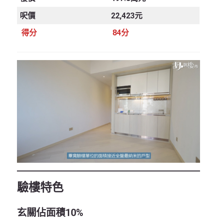
呎價
22,423元
得分
84分
驗樓特色
玄關佔面積
10%