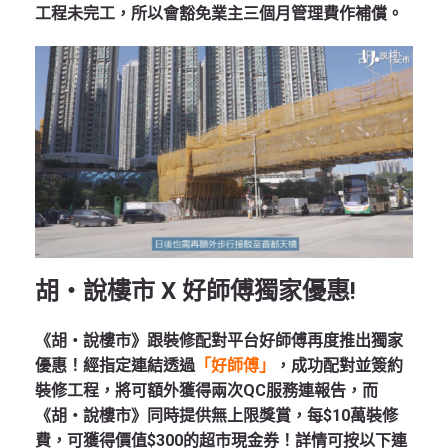
工程未完工，所以會豁免業主三個月管理費作補償。
胡‧說樓市 X 好師傅獨家優惠!
《胡‧說樓市》跟裝修配對平台好師傅再度推出獨家
優惠！經指定連結透過
「好師傅」
，成功配對並簽約
裝修工程，將可額外獲得兩次QC服務連報告，而
《胡‧說樓市》同時提供無上限獎賞，每$10萬裝修
費，可獲得價值$300的超市現金券！詳情可按以下連