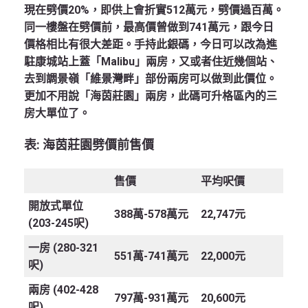
現在劈價20%，即供上會折實512萬元，劈價過百萬。
同一樓盤在劈價前，最高價曾做到741萬元，跟今日
價格相比有很大差距。手持此銀碼，今日可以改為進
駐康城站上蓋「Malibu」兩房，又或者住近幾個站、
去到調景嶺「維景灣畔」部份兩房可以做到此價位。
更加不用說「海茵莊園」兩房，此碼可升格區內的三
房大單位了。
表
: 海茵莊園劈價前售價
售價
平均呎價
開放式單位
388萬-578萬元
22,747元
(203-245呎)
一房
(280-321
551萬-741萬元
22,000元
呎)
兩房
(402-428
797萬-931萬元
20,600元
呎)