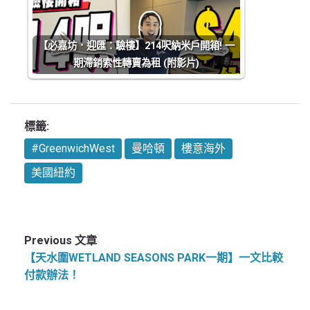
【必嘉坊．迎匯：驗樓】214呎納米戶開箱! 一
期滯銷索性轉賣為租 (附影片)
標籤:
#GreenwichWest
曼哈頓
樓意海外
美國紐約
Previous 文章
【天水圍WETLAND SEASONS PARK一期】一文比較
付款辦法！