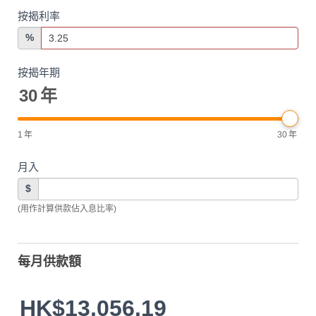
按揭利率
%
按揭年期
30
年
1
年
30
年
月入
$
(用作計算供款佔入息比率)
每月供款額
HK$13,056.19