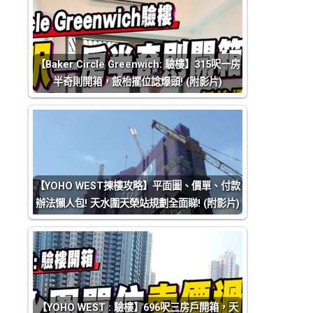
【Baker Circle Greenwich: 驗樓】315呎一房
半奇則開箱，飯枱擺位諗爆頭! (附影片)
【YOHO WEST揀樓攻略】平面圖、價單、付款
辦法懶人包! 天水圍天榮站規劃全面睇! (附影片)
【YOHO WEST : 驗樓】696呎三房戶開箱，天