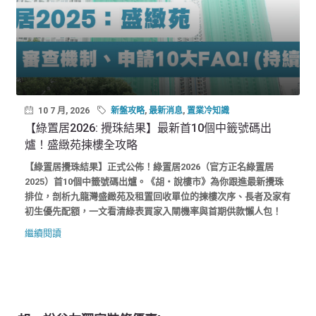
10 7 月, 2026
新盤攻略
,
最新消息
,
置業冷知識
【綠置居2026: 攪珠結果】最新首10個中籤號碼出
爐！盛緻苑揀樓全攻略
【綠置居攪珠結果】正式公佈！綠置居2026（官方正名綠置居
2025）首10個中籤號碼出爐。《胡‧說樓市》為你跟進最新攪珠
排位，剖析九龍灣盛緻苑及租置回收單位的揀樓次序、長者及家有
初生優先配額，一文看清綠表買家入閘機率與首期供款懶人包！
繼續閱讀