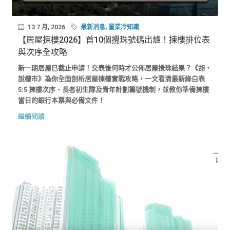
13 7 月, 2026
最新消息
,
置業冷知識
【居屋揀樓2026】首10個攪珠號碼出爐！揀樓排位表
與次序全攻略
新一期居屋已截止申請！交表後何時才公佈居屋攪珠結果？《胡‧
說樓市》為你全面剖析居屋揀樓實戰攻略，一文看清最新綠白表
5:5 揀樓次序、長者初生隊及青年計劃籌號機制，並教你準備揀樓
當日的銀行本票與必備文件！
繼續閱讀