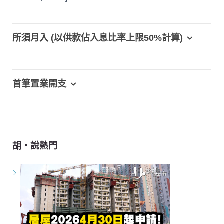
所須月入 (以供款佔入息比率上限50%計算)
首筆置業開支
胡‧說熱門