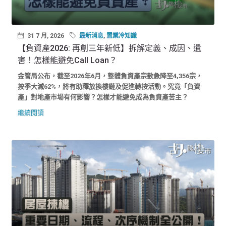
31 7 月, 2026
最新消息
,
置業冷知識
【負資產2026: 再創三年新低】拆解定義、成因、遺
害！怎樣能避免Call Loan？
金管局公布，截至2026年6月，整體負資產宗數急降至4,356宗，
按季大減62%，將有助釋放換樓鏈及促進轉按活動。究竟「負資
產」對地產市場有何影響？怎樣才能避免成為負資產苦主？
繼續閱讀