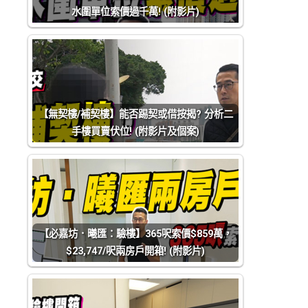
水圍單位索價過千萬! (附影片)
【無契樓/補契樓】能否踢契或借按揭? 分析二
手樓買賣伏位! (附影片及個案)
【必嘉坊．曦匯：驗樓】365呎索價$859萬，
$23,747/呎兩房戶開箱! (附影片)