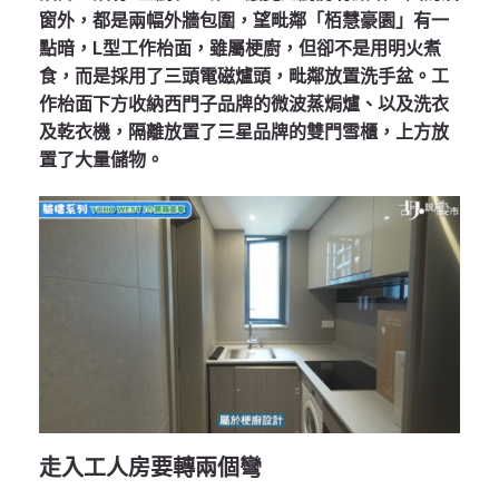
窗外，都是兩幅外牆包圍，望毗鄰「栢慧豪園」有一
點暗，L型工作枱面，雖屬梗廚，但卻不是用明火煮
食，而是採用了三頭電磁爐頭，毗鄰放置洗手盆。工
作枱面下方收納西門子品牌的微波蒸焗爐、以及洗衣
及乾衣機，隔離放置了三星品牌的雙門雪櫃，上方放
置了大量儲物。
走入工人房要轉兩個彎