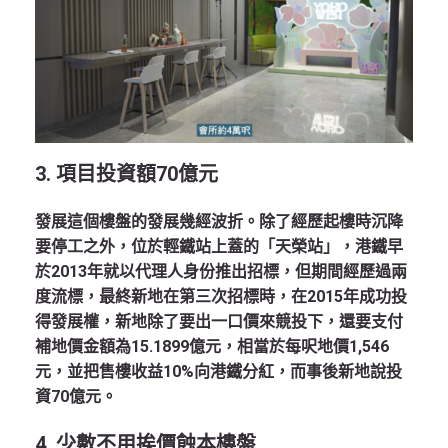
3.
項目投資額
70
億元
發展這個樓盤的發展幾經波折。除了經歷起樓時沉降
要停工之外，位於輕鐵站上蓋的「天榮站」，港鐵早
於2013年就以代理人身份推出招標，但期間經歷過兩
度流標，最終新地在第三次招標時，在2015年成功投
得發展權，新地除了要出一口價來競投下，還要支付
補地價金額為15.1899億元，相當於每呎地價1,546
元，並把售樓收益10%向港鐵分紅，而事後新地說投
資70億元。
4.
少數不用挨價蝕本樓盤