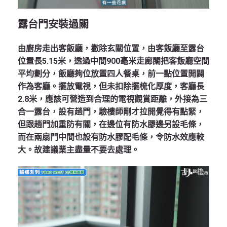
露台門安裝過
關
由廚房走出客飯廳，撇除玄關位置，由客飯廳至露台
位置長5.15米，透過中間900毫米走廊闊把客飯廳空間
平均劃分，飯廳夠位放置四人餐桌，前一點位置開闢
作為客廳。擺放電視，但未扣除擺梳化厚度，客廳長
2.8米，應該可營造到合理的電視觀賞距離，外接為三
合一露台，設有趟門，驗樓師剛才拉開覺得有點緊，
但跟趟門加重防有關，在邊位有防水膠邊另設毛條，
而在兩扇門中間也設有防水膠配毛條，令防水效應較
大。故建議業主盡量不要去處理。