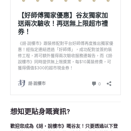
想知更貼身嘅資訊?
歡迎您成為《胡‧說樓市》嘅谷友！只要透過以下登