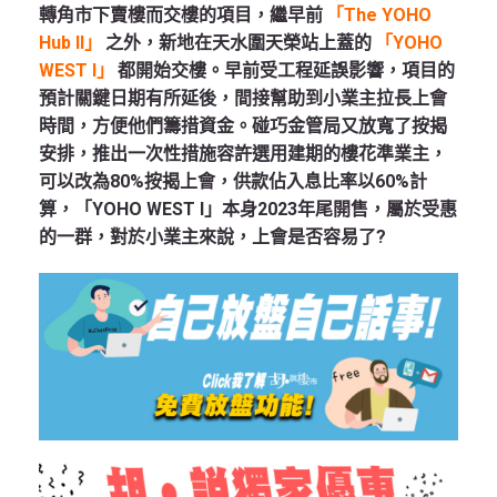
轉角市下賣樓而交樓的項目，繼早前
「The YOHO
Hub II」
之外，新地在天水圍天榮站上蓋的
「YOHO
WEST I」
都開始交樓。早前受工程延誤影響，項目的
預計關鍵日期有所延後，間接幫助到小業主拉長上會
時間，方便他們籌措資金。碰巧金管局又放寬了按揭
安排，推出一次性措施容許選用建期的樓花準業主，
可以改為80%按揭上會，供款佔入息比率以60%計
算，「YOHO WEST I」本身2023年尾開售，屬於受惠
的一群，對於小業主來說，上會是否容易了?