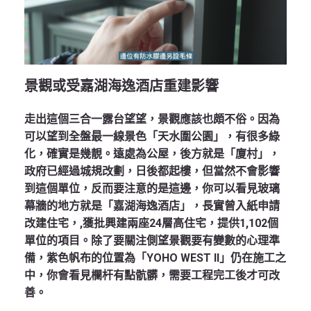
景觀或受嘉湖海逸酒店重建影響
走出這個三合一露台望望，景觀應該也頗不俗。因為
可以望到全盤最一線景色「天水圍公園」，有很多綠
化，確實是幾靚。遠處為公屋，後方就是「廈村」，
政府已經過城規改劃，日後都起樓，但當然不會影響
到這個單位，反而要注意的是這邊，你可以看見玻璃
幕牆的地方就是「嘉湖海逸酒店」，長實曾入紙申請
改建住宅，,獲批興建兩座24層高住宅，提供1,102個
單位的項目。除了要關注側望景觀要有變數的心理準
備，紫色帆布的位置為「YOHO WEST II」仍在施工之
中，你會看見欄杆有點骯髒，需要工程完工後才可改
善。