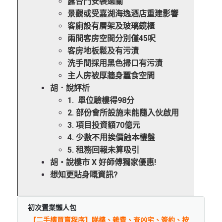
露台門安裝過關
景觀或受嘉湖海逸酒店重建影響
客廁設有層架及玻璃鏡櫃
兩間客房空間分別僅45呎
客房地板鬆及有污漬
洗手間採用黑色掃口有污漬
主人房被厚牆身蠶食空間
胡．說評析
1. 單位驗樓得98分
2. 部份會所設施未能隨入伙啟用
3. 項目投資額70億元
4. 少數不用挨價蝕本樓盤
5. 租務回報未算吸引
胡‧說樓市 X 好師傅獨家優惠!
想知更貼身嘅資訊?
初次置業懶人包
【二手樓買賣程序】睇樓、雜費、查凶宅、簽約、按