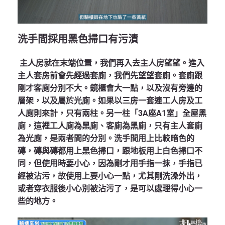
洗手間採用黑色掃口有污漬
主人房就在末端位置，我們再入去主人房望望。進入
主人套房前會先經過套廁，我們先望望套廁。套廁跟
剛才客廁分別不大。鏡櫃會大一點，以及沒有旁邊的
層架，以及屬於光廁。如果以三房一套連工人房及工
人廁則來計，只有兩柱。另一柱「3A座A1室」全屋黑
廁，這裡工人廁為黑廁、客廁為黑廁，只有主人套廁
為光廁，是兩者間的分別。洗手間用上比較暗色的
磚，磚與磚都用上黑色掃口，跟地板用上白色掃口不
同，但使用時要小心，因為剛才用手指一抹，手指已
經被沾污，故使用上要小心一點，尤其剛洗澡外出，
或者穿衣服後小心別被沾污了，是可以處理得小心一
些的地方。