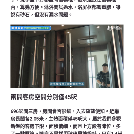
內，算幾方便。淋浴間試過水，浴屏框都唧重膠，雖
說有砂石，但沒有漏水問題。
兩間客房空間分別僅
45
呎
696呎間三房，房間會否很細，入去望望便知。近廳
房長闊各2.05米，主體面積僅45呎大，屬於我們參觀
新盤的客房下限，面積偏細，而且上方設有陣位，多
了一點壓迫。這扇不是採用玻璃幕牆設計，只有1.4米