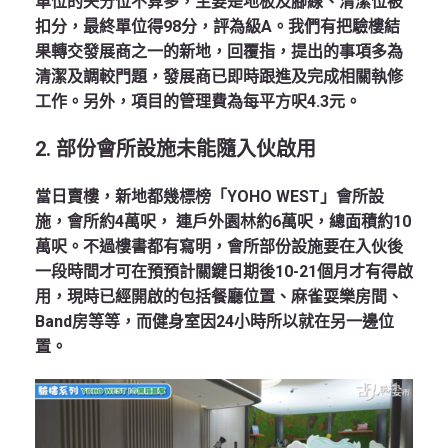
單位的失分位不算多，主要是地板及腳線、清潔位被
扣分，最終單位得98分，評為級A。我們有把驗樓結
果轉交發展商之一的新地，回覆指，提出的事項多為
清潔及調較門題，發展商已即時跟進及完成相關執修
工作。另外，項目的管理費為每平方呎4.3元。
2.
部份會所設施未能隨入伙啟用
當日賣樓，新地都幾標榜「YOHO WEST」會所設
施，會所約4萬呎， 連戶外園林約6萬呎，總面積約10
萬呎。不過樓書都有寫明，會所部份設施要在入伙後
一段時間才可在預預計關鍵日期後10-21個月才有得啟
用，現時已經開啟的包括餐廳位置、麻雀耍樂房間、
Band房等等，而健身室因24小時所以就在另一邊位
置。