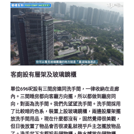
客廁設有層架及玻璃鏡櫃
單位696呎設有三間房連同洗手間，一律收納在走廊
內。三間睡房都向客廳方向擺，所以都做到廳房同
向，對面為洗手間。我們先望望洗手間。洗手間採用
了比較暗的色系，裝置上設玻璃鏡櫃，兩邊設層架擺
放洗手間用品，現在什麼都沒有，固然覺得很美觀，
但日後放置了物品會否很凌亂就視乎戶主怎擺放物品
了。洗手盆下方都設有儲物櫃，熱水爐放在儲物櫃