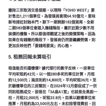
撇除三宗取消交易個案，以現時「YOHO WEST」累
計售出1,211個單位，為發展商套現64.93億元，意味
新地接近封蝕本門。餘下一期剩餘182個貨尾、全新
二期583個單位會踏入賺錢階段，屬於近期少數不用
挨價的樓盤。所以都值得觀望之後的開價策略，因為
如果在有錢賺的階段下，發展商仍然要繼續劈價，則
更加反映他們「要錢唔要貨」的心態。
5.
租務回報未算吸引
租值能否托穩樓價? 據代理行的數字反映，一房單位
平均呎租約42元，以一個280多呎的單位計算，月租
約12,500元；兩房則約14,800元，平均呎租36元。至
於驗樓單位的三房類別，在2024年12月都促成了一宗
同則租務成交，卻是在「3A座A1室」也就是全黑廁一
柱，月租22,000元，呎租33.8元。如果以驗樓單位來
推算，月租約為23,500元左右，未扣除管理費前，回