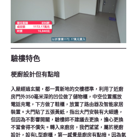
驗樓特色
梗廚設計但有點暗
入屋經過玄關，都一貫新地的交樓標準，利用了近廚
房門外350毫米深的凹位做了儲物櫃，中空位置擺放
電話充電，下方做了鞋櫃，放置了路由器及智能家居
裝置。大門貼了五張黃紙，指出大門安裝有大細邊，
但因為不影響開關，驗樓師不建議去更換，擔心更換
不當會得不償失。轉入來廚房，我們望望，屬於梗廚
設計，設有L型廚櫃，第一感覺是廚房有點暗。因為氣