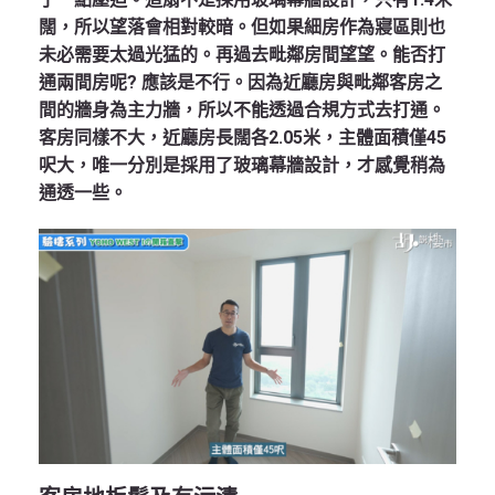
闊，所以望落會相對較暗。但如果細房作為寢區則也
未必需要太過光猛的。再過去毗鄰房間望望。能否打
通兩間房呢? 應該是不行。因為近廳房與毗鄰客房之
間的牆身為主力牆，所以不能透過合規方式去打通。
客房同樣不大，近廳房長闊各2.05米，主體面積僅45
呎大，唯一分別是採用了玻璃幕牆設計，才感覺稍為
通透一些。