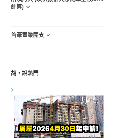
計算)
首筆置業開支
胡‧說熱門