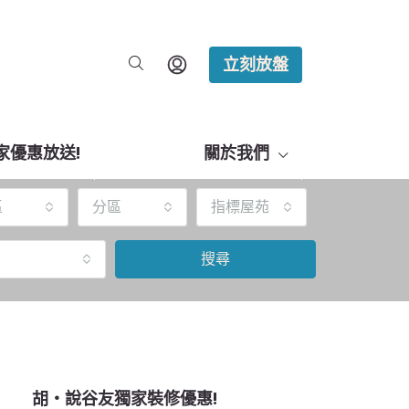
立刻放盤
家優惠放送!
關於我們
區
分區
指標屋苑
搜尋
胡‧說谷友獨家裝修優惠!