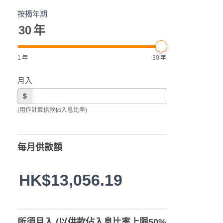
按揭年期
30
年
1
年
30
年
月入
$
(用作計算供款佔入息比率)
每月供款額
HK$13,056.19
所須月入 (以供款佔入息比率上限50%