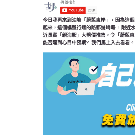
今日我再來到油塘「蔚藍東岸」，因為這個
起來，這個樓盤行過的路都幾崎嶇·，附近
近長實「親海駅」大劈價推售，令「蔚藍東
能否達到心目中預期? 我們馬上入去看看。