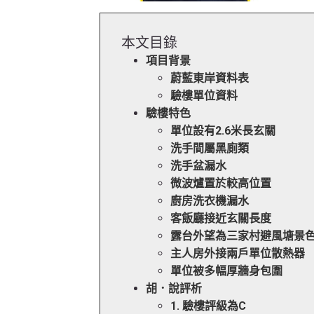
本文目錄
項目背景
蔚藍東岸資料表
驗樓單位資料
驗樓特色
單位設有2.6米長玄關
洗手間屬黑廁類
洗手盆漏水
微波爐置於較高位置
廚房洗衣機漏水
客飯廳接近玄關長度
露台外望為三家村避風塘景
主人房外接兩戶單位散熱器
單位被多幅厚牆身包圍
胡．說評析
1. 驗樓評級為C