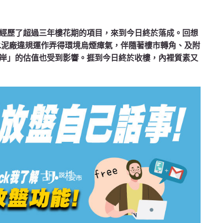
經歷了超過三年樓花期的項目，來到今日終於落成。回想
水泥廠違規運作弄得環境烏煙瘴氣，伴隨著樓市轉角、及附
岸」的估值也受到影響。捱到今日終於收樓，內裡質素又