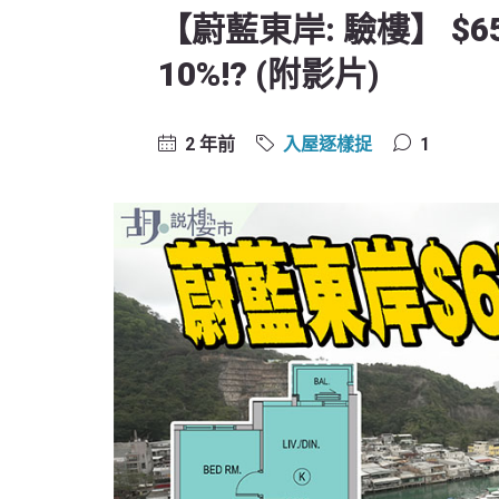
【蔚藍東岸: 驗樓】 $
10%!? (附影片)
2 年前
入屋逐樣捉
1