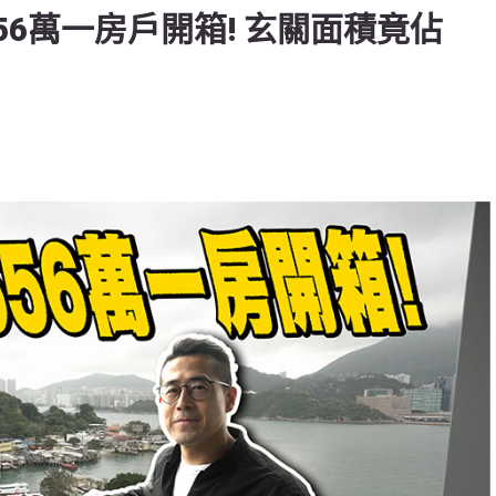
656萬一房戶開箱! 玄關面積竟佔