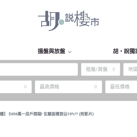
搵盤與放盤
胡‧說獨
租盤/買盤
地
最高價格
最低價格
樓】 $656萬一房戶開箱! 玄關面積竟佔10%!? (附影片)