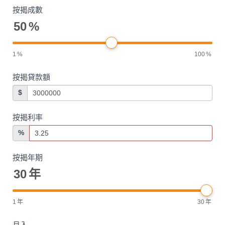
按揭成數
50
%
1
%
100
%
按揭貸款額
$
按揭利率
%
按揭年期
30
年
1
年
30
年
月入