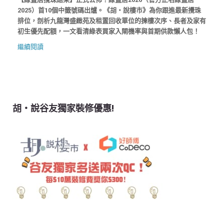
2025）首10個中籤號碼出爐。《胡‧說樓市》為你跟進最新攪珠
排位，剖析九龍灣盛緻苑及租置回收單位的揀樓次序、長者及家有
初生優先配額，一文看清綠表買家入閘機率與首期供款懶人包！
繼續閱讀
胡‧說谷友獨家裝修優惠!