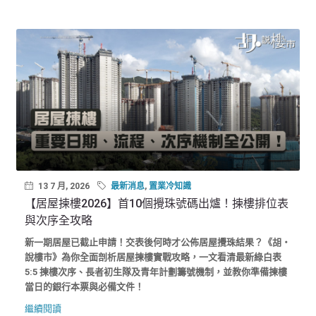
13 7 月, 2026
最新消息
,
置業冷知識
【居屋揀樓2026】首10個攪珠號碼出爐！揀樓排位表
與次序全攻略
新一期居屋已截止申請！交表後何時才公佈居屋攪珠結果？《胡‧
說樓市》為你全面剖析居屋揀樓實戰攻略，一文看清最新綠白表
5:5 揀樓次序、長者初生隊及青年計劃籌號機制，並教你準備揀樓
當日的銀行本票與必備文件！
繼續閱讀