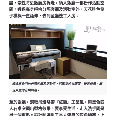
盡，索性將近飯廳房拆走，納入飯廳一部份作活動空
間。透過高身吧枱分隔客廳及活動室外，天花啡色條
子橫樑一直延伸，去到至廳邊工人房。
透過高身吧枱分隔客廳及活動室，活動室設有鋼琴、鼓等樂器，滿
足戶主的音樂興趣。
至於飯廳，選取吊燈略帶『紅筒』工業風，與黑色四
人石桌突顯出型格效果。要享受生活，走入洗手間是
另一個重點。設計師選用了具立體感的灰色磚牆，上