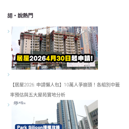
胡‧說熱門
【居屋2026: 申請懶人包】10萬人爭崩頭！各組別中籤
率預估與五大屋苑實地分析