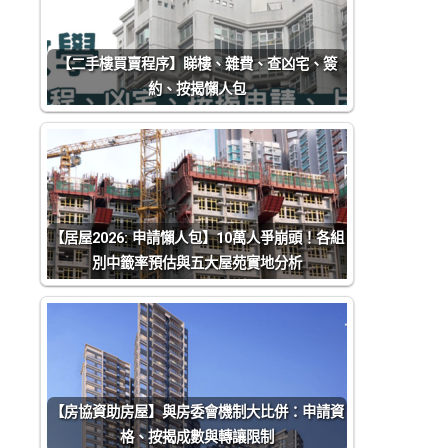
【二手樓買賣程序】睇樓、雜費、查凶宅、簽
約、按揭懶人包
【居屋2026: 申請懶人包】10萬人爭崩頭！各組
別中籤率預估與五大屋苑實地分析
【房協資助房屋】與房委會機制大比併：申請資
格、按揭成數與轉讓限制