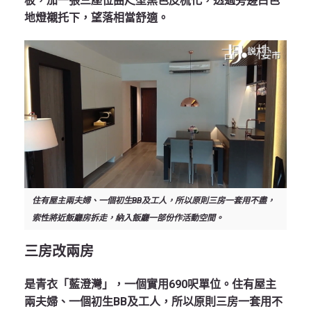
板，加一張三座位曲尺型黑色皮梳化，透過旁邊白色
地燈襯托下，望落相當舒適。
住有屋主兩夫婦、一個初生BB及工人，所以原則三房一套用不盡，
索性將近飯廳房拆走，納入飯廳一部份作活動空間。
三房改兩房
是青衣「藍澄灣」，一個實用690呎單位。住有屋主
兩夫婦、一個初生BB及工人，所以原則三房一套用不