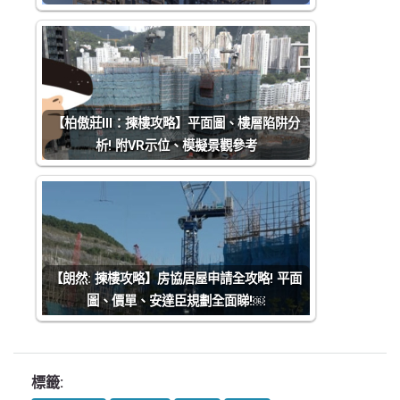
【柏傲莊III：揀樓攻略】平面圖、樓層陷阱分
析! 附VR示位、模擬景觀參考
【朗然: 揀樓攻略】房協居屋申請全攻略! 平面
圖、價單、安達臣規劃全面睇!￼
標籤: