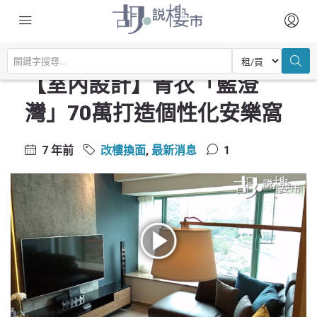
主頁
驗樓及裝修設計
改樓換面
【室內設計】青衣「藍澄灣」70萬打造個性化安樂窩
【室內設計】青衣「藍澄
灣」70萬打造個性化安樂窩
7 年前
改樓換面
,
最新消息
1