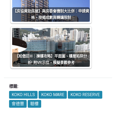
【房協資助房屋】與房委會機制大比併：申請資
格、按揭成數與轉讓限制
【柏傲莊III：揀樓攻略】平面圖、樓層陷阱分
析! 附VR示位、模擬景觀參考
標籤:
KOKO HILLS
KOKO MARE
KOKO RESERVE
會德豐
驗樓