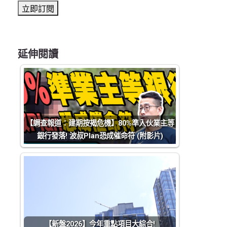
延伸閱讀
【調查報道：建期按揭危機】80%準入伙業主等
銀行發落! 波叔Plan恐成催命符 (附影片)
【新盤2026】今年重點項目大綜合!