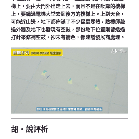
梯上，要由大門外出走上去，而且不是在毗鄰的樓梯
上，要繞過電梯大堂去到後方的樓梯上。上到天台，
可能近山邊，地下都佈滿了不少昆蟲屍體，驗樓師敲
過外牆及地下也發現有空鼓，部份地下位置則曾透過
打針來修補空鼓，卻未有補色，都建議發展商處理。
胡‧說評析