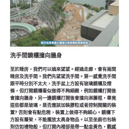
洗手間鏡櫃撞向牆身
至於睡房，我們可以過來望望。經過走廊，會有兩間
睡房及洗手間。我們先望望洗手間。第一感覺洗手間
跟平時分別不太大，洗手盆上方設有玻璃鏡櫃及燈
條，但打開鏡櫃看似做得不夠細緻，例如鏡櫃打開後
會撞向牆身，另一邊鏡櫃打開後會撞向淋簾棍，畢竟
這些都是玻璃，是否應該加裝膠粒或者控制開關的裝
置? 否則會有點危險，裝置上做得不夠細心。鏡櫃下
方設有層架，不能擺放太高身物品。以至坐廁也包裝
到仿如禮物般，但打開內裡卻是帶一點金黃色，觀感