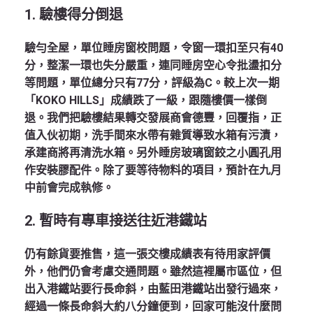
1.
驗樓得分倒退
驗勻全屋，單位睡房窗校問題，令窗一環扣至只有40
分，整潔一環也失分嚴重，連同睡房空心令批盪扣分
等問題，單位總分只有77分，評級為C。較上次一期
「KOKO HILLS」成績跌了一級，跟隨樓價一樣倒
退。我們把驗樓結果轉交發展商會德豐，回覆指，正
值入伙初期，洗手間來水帶有雜質導致水箱有污漬，
承建商將再清洗水箱。另外睡房玻璃窗鉸之小圓孔用
作安裝膠配件。除了要等待物料的項目，預計在九月
中前會完成執修。
2.
暫時有專車接送往近港鐵站
仍有餘貨要推售，這一張交樓成績表有待用家評價
外，他們仍會考慮交通問題。雖然這裡屬市區位，但
出入港鐵站要行長命斜，由藍田港鐵站出發行過來，
經過一條長命斜大約八分鐘便到，回家可能沒什麼問