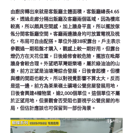
由廚房轉出來就是客飯廳主體面積，客飯廳總長4.65
米，透過走廊分隔出飯廳及客廳兩個區域，因為樓底
較高，所以頗具空間感，加上牆身平直，所以擺放傢
俬分間客飯廳空間。客廳兩邊牆身均可放置電視及梳
化，布局可自由配搭。單位外接38呎露台，戶主表示
參觀過一期租盤才購入，觀感上較一期好用，但露台
燈仍方在天花位置，日後維修會較危險，擺放在毗鄰
牆身會較合理。外望晒草灣遊樂場，屬於綠油油的山
景，前方正望是油塘灣綜合發展，日後會起樓，但樓
與樓的間距也較大，所以對視覺影響不算太大，反而
是這一邊，前方為茶果嶺土礦場公營房屋發展用地，
日後會興建4幢物業，逾2,000個單位。這個單位不屬
於正望用地，但景觀會否受阻也要視乎公營房屋的布
局，但估計應該也可保留到一部份海景。