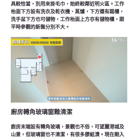
具較恰當，別用來掛毛巾，始終較鄰近明火區。工作
枱面下方設有洗衣及乾衣機、蒸爐，下方還有踢櫃，
洗手盆下方也可儲物，工作枱面上方亦有儲物櫃，跟
平時參觀的新盤分別不大。
廚房轉角玻璃窗難清潔
廚房末端設有轉角玻璃，景觀也不俗，可望麗港城及
山景，但玻璃窗也不清潔，有很多膠紙漬。現在剛入