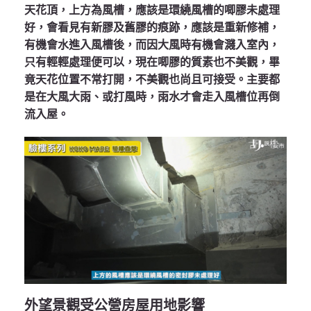
天花頂，上方為風槽，應該是環繞風槽的唧膠未處理
好，會看見有新膠及舊膠的痕跡，應該是重新修補，
有機會水進入風槽後，而因大風時有機會濺入室內，
只有輕輕處理便可以，現在唧膠的質素也不美觀，畢
竟天花位置不常打開，不美觀也尚且可接受。主要都
是在大風大雨、或打風時，雨水才會走入風槽位再倒
流入屋。
外望景觀受公營房屋用地影響