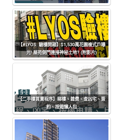
【#LYOS: 驗樓開箱】$1,530萬花園複式戶曝
光! 屋苑側門連接神秘土地? (附影片)
【二手樓買賣程序】睇樓、雜費、查凶宅、簽
約、按揭懶人包