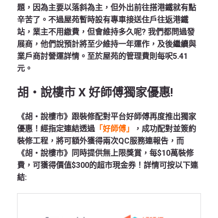
題，因為主要以落斜為主，但外出前往搭港鐵就有點
辛苦了。不過屋苑暫時設有專車接送住戶往返港鐵
站，業主不用繳費，但會維持多久呢? 我們都問過發
展商，他們說預計將至少維持一年運作，及後繼續與
業戶商討營運詳情。至於屋苑的管理費則每呎5.41
元。
胡‧說樓市 X 好師傅獨家優惠!
《胡‧說樓市》跟裝修配對平台好師傅再度推出獨家
優惠！經指定連結透過
「好師傅」
，成功配對並簽約
裝修工程，將可額外獲得兩次QC服務連報告，而
《胡‧說樓市》同時提供無上限獎賞，每$10萬裝修
費，可獲得價值$300的超市現金券！詳情可按以下連
結: