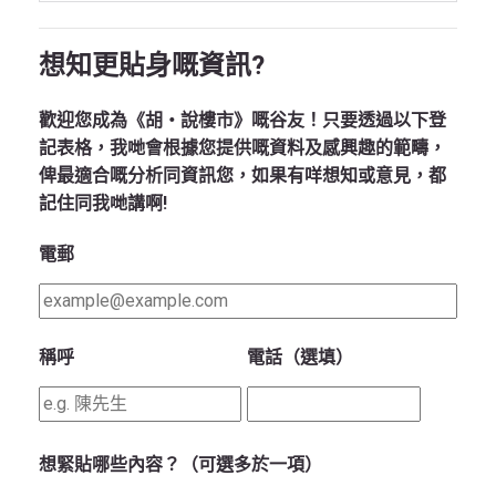
想知更貼身嘅資訊?
歡迎您成為《胡‧說樓市》嘅谷友！只要透過以下登
記表格，我哋會根據您提供嘅資料及感興趣的範疇，
俾最適合嘅分析同資訊您，如果有咩想知或意見，都
記住同我哋講啊!
電郵
稱呼
電話（選填）
想緊貼哪些內容？（可選多於一項）