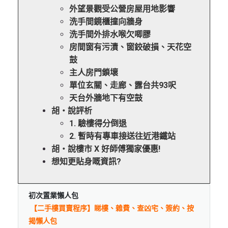
外望景觀受公營房屋用地影響
洗手間鏡櫃撞向牆身
洗手間外排水喉欠唧膠
房間窗有污漬、窗鉸破損、天花空
鼓
主人房門鎖壞
單位玄關、走廊、露台共93呎
天台外牆地下有空鼓
胡‧說評析
1. 驗樓得分倒退
2. 暫時有專車接送往近港鐵站
胡‧說樓市 X 好師傅獨家優惠!
想知更貼身嘅資訊?
初次置業懶人包
【二手樓買賣程序】睇樓、雜費、查凶宅、簽約、按
揭懶人包