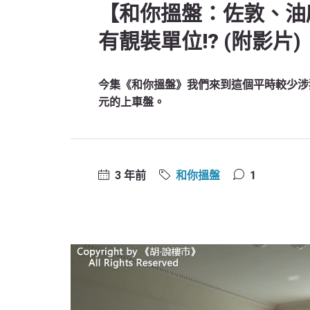
【和你搵盤：佐敦、油麻
有靚裝單位!? (附影片)
今集《和你搵盤》我們來到這個平時較少涉
元的上車盤。
3 年前
和你搵盤
1