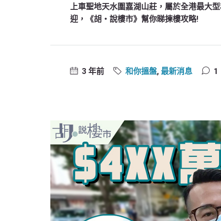
上車聖地天水圍嘉湖山莊，屬於全港最大型私
迎，《胡‧說樓市》幫你睇揀樓攻略!
3 年前
和你搵盤
,
最新消息
1