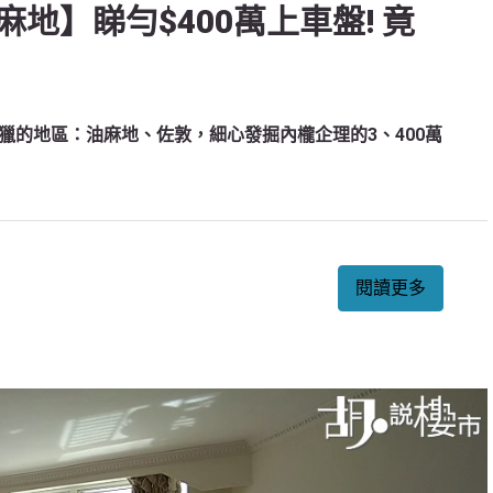
地】睇勻$400萬上車盤! 竟
獵的地區：油麻地、佐敦，細心發掘內櫳企理的3、400萬
閱讀更多