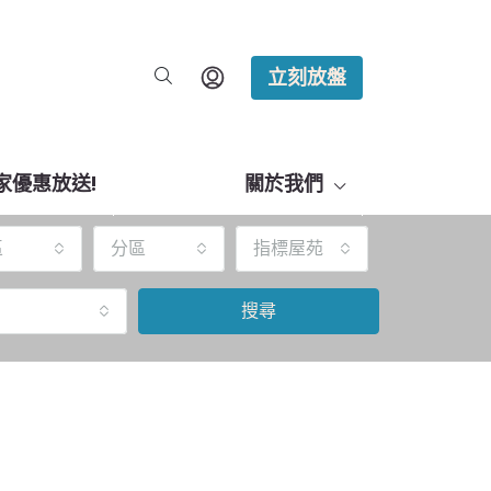
立刻放盤
家優惠放送!
關於我們
區
分區
指標屋苑
搜尋