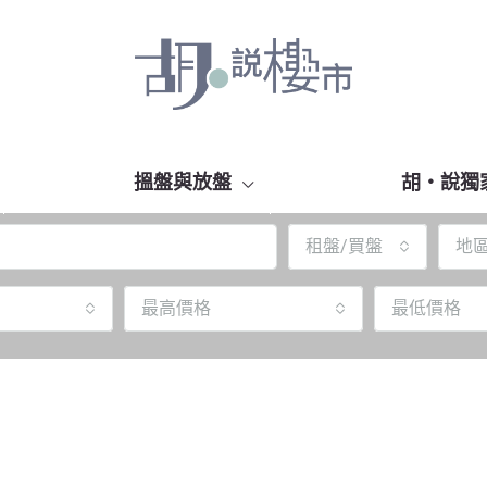
搵盤與放盤
胡‧說獨
租盤/買盤
地
最高價格
最低價格