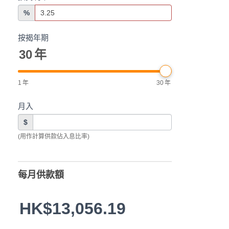
%
按揭年期
30
年
1
年
30
年
月入
$
(用作計算供款佔入息比率)
每月供款額
HK$13,056.19