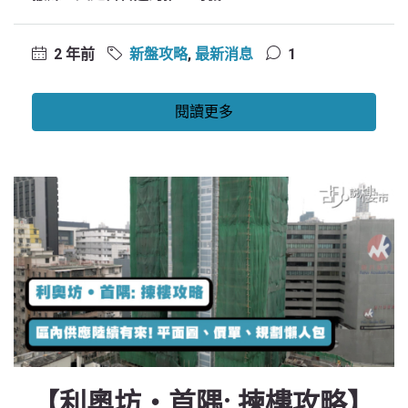
2 年前
新盤攻略
,
最新消息
1
閱讀更多
【利奧坊‧首隅: 揀樓攻略】