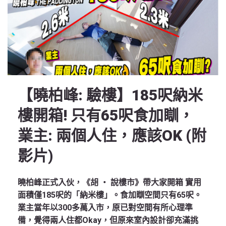
【曉柏峰: 驗樓】185呎納米
樓開箱! 只有65呎食加瞓，
業主: 兩個人住，應該OK (附
影片)
曉柏峰正式入伙，《胡 ‧ 說樓市》帶大家開箱 實用
面積僅185呎的「納米樓」。食加瞓空間只有65呎。
業主當年以300多萬入市，原已對空間有所心理準
備，覺得兩人住都Okay，但原來室內設計卻充滿挑