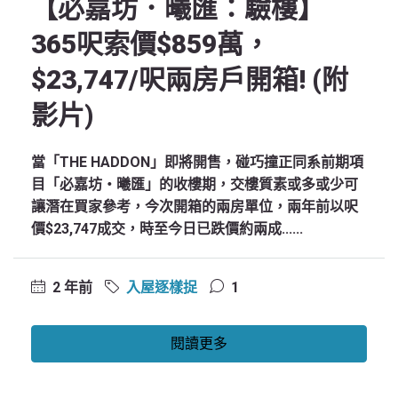
【必嘉坊．曦匯：驗樓】
365呎索價$859萬，
$23,747/呎兩房戶開箱! (附
影片)
當「THE HADDON」即將開售，碰巧撞正同系前期項
目「必嘉坊‧曦匯」的收樓期，交樓質素或多或少可
讓潛在買家參考，今次開箱的兩房單位，兩年前以呎
價$23,747成交，時至今日已跌價約兩成......
2 年前
入屋逐樣捉
1
閱讀更多