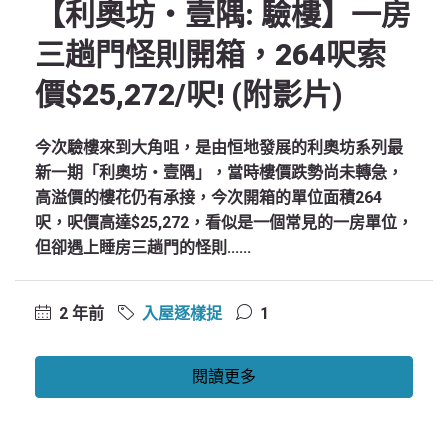
【利奧坊‧壹隅: 驗樓】一房
三趟門怪則開箱，264呎索
價$25,272/呎! (附影片)
今次驗樓來到大角咀，是由恒地發展的利奧坊系列最
新一期「利奧坊‧壹隅」，當時樓價跌勢尚未轉急，
高溢價的樓花仍有承接，今次開箱的單位面積264
呎，呎價高達$25,272，看似是一個常見的一房單位，
但卻遇上睡房三趟門的怪則......
2 年前
入屋逐樣捉
1
閱讀更多