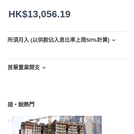
HK$13,056.19
所須月入 (以供款佔入息比率上限50%計算)
首筆置業開支
胡‧說熱門