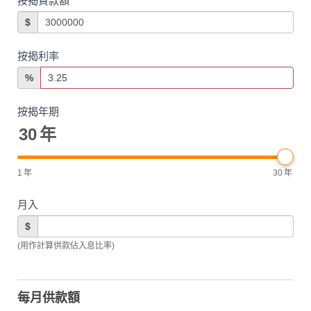
按揭貸款額
$
按揭利率
%
按揭年期
30
年
1
年
30
年
月入
$
(用作計算供款佔入息比率)
每月供款額