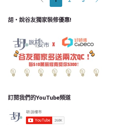
1
2
3
胡‧說谷友獨家裝修優惠!
訂閱我們的YouTube頻道