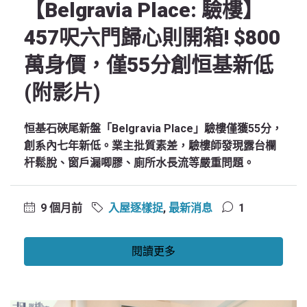
【Belgravia Place: 驗樓】
457呎六門歸心則開箱! $800
萬身價，僅55分創恒基新低
(附影片)
恒基石硤尾新盤「Belgravia Place」驗樓僅獲55分，
創系內七年新低。業主批質素差，驗樓師發現露台欄
杆鬆脫、窗戶漏唧膠、廁所水長流等嚴重問題。
9 個月前
入屋逐樣捉
,
最新消息
1
閱讀更多