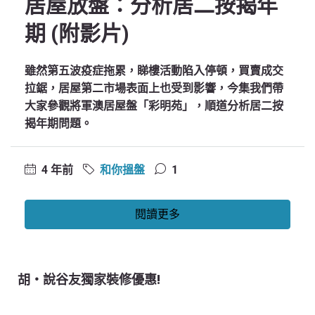
居屋放盤：分析居二按揭年
期 (附影片)
雖然第五波疫症拖累，睇樓活動陷入停頓，買賣成交
拉鋸，居屋第二市場表面上也受到影響，今集我們帶
大家參觀將軍澳居屋盤「彩明苑」，順道分析居二按
揭年期問題。
4 年前
和你搵盤
1
閱讀更多
胡‧說谷友獨家裝修優惠!