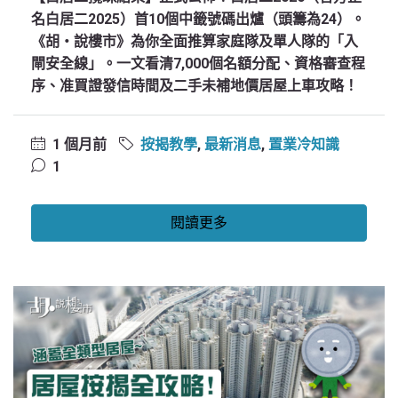
名白居二2025）首10個中籤號碼出爐（頭籌為24）。
《胡‧說樓市》為你全面推算家庭隊及單人隊的「入
閘安全線」。一文看清7,000個名額分配、資格審查程
序、准買證發信時間及二手未補地價居屋上車攻略！
1 個月前
按揭教學
,
最新消息
,
置業冷知識
1
閱讀更多