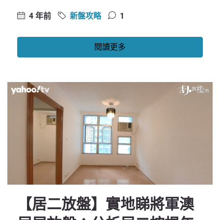
4 年前
新盤攻略
1
閱讀更多
【居二放盤】實地睇將軍澳