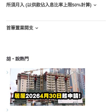
所須月入 (以供款佔入息比率上限50%計算)
首筆置業開支
胡‧說熱門