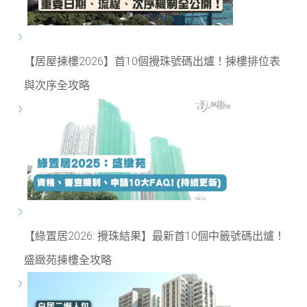
【居屋揀樓2026】首10個攪珠號碼出爐！揀樓排位表
與次序全攻略
【綠置居2026: 攪珠結果】最新首10個中籤號碼出爐！
盛緻苑揀樓全攻略