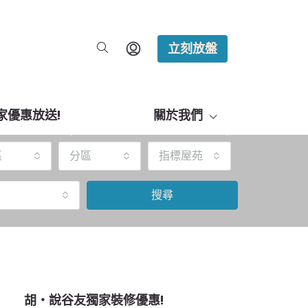
立刻放盤
家優惠放送!
關於我們
區
分區
指標屋苑
搜尋
胡‧說谷友獨家裝修優惠!