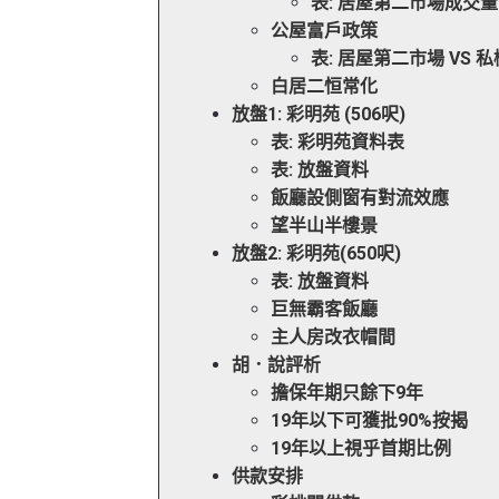
表: 居屋第二市場成交量
公屋富戶政策
表: 居屋第二市場 VS 私
白居二恒常化
放盤1: 彩明苑 (506呎)
表: 彩明苑資料表
表: 放盤資料
飯廳設側窗有對流效應
望半山半樓景
放盤2: 彩明苑(650呎)
表: 放盤資料
巨無霸客飯廳
主人房改衣帽間
胡．說評析
擔保年期只餘下9年
19年以下可獲批90%按揭
19年以上視乎首期比例
供款安排