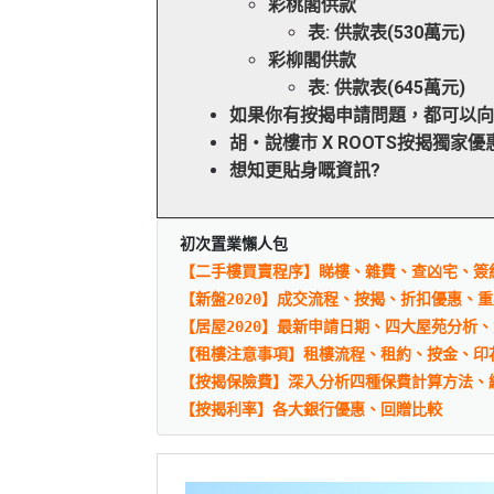
彩桃閣供款
表: 供款表(530萬元)
彩柳閣供款
表: 供款表(645萬元)
如果你有按揭申請問題，都可以
胡‧說樓市 X ROOTS按揭獨家優惠
想知更貼身嘅資訊?
初次置業懶人包
【二手樓買賣程序】睇樓、雜費、查凶宅、簽
【新盤2020】成交流程、按揭、折扣優惠、
【居屋2020】最新申請日期、四大屋苑分析
【租樓注意事項】租樓流程、租約、按金、印
【按揭保險費】深入分析四種保費計算方法、
【按揭利率】各大銀行優惠、回贈比較