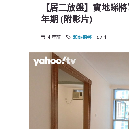
【居二放盤】實地睇將
年期 (附影片)
4 年前
和你搵盤
1