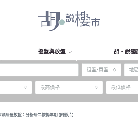
搵盤與放盤
胡‧說獨
租盤/買盤
地
最高價格
最低價格
澳居屋放盤：分析居二按揭年期 (附影片)