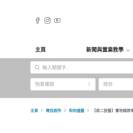
主頁
新聞與置業教學
物業種類
睡房
主頁
尋找居所
和你搵盤
【居二放盤】實地睇將軍