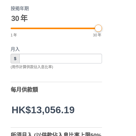
按揭年期
30
年
1
年
30
年
月入
$
(用作計算供款佔入息比率)
每月供款額
HK$13,056.19
所須月入 (以供款佔入息比率上限50%