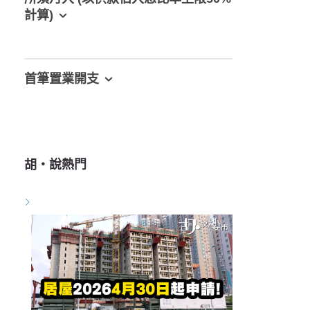
計算)
首筆置業開支
胡‧說熱門