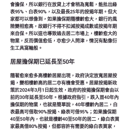
會擔保，所以銀行在放貸上才會稍為寬鬆，能批出綠
表95%、白表90%，以及最長25年的按揭年期。但大
家都可以想像到，如果擔保期隨樓齡愈大，銀行的風
險變相愈高，故銀行不得不扣減按揭成數或按揭年期
來自保。所以這也導致過去居二市場上，樓齡愈大的
物業，反而價值愈低，亦愈少人問津，情況有點像衍
生工具窩輪般。
居屋擔保期已延長至50
年
隨著愈來愈多高樓齡居屋出現，政府決定放寬居屋按
揭，變相樓齡高的居二亦有機會受惠。居屋按揭新政
策於2024年3月1日起生效，政府的按揭擔保期會由以
前的30年延長至50年。根據政府指引，跌入首40年內
擔保期的物業，也就是簡單說，40年樓齡內居二，白
表最高可借取90%按揭、綠表可借95%；如果擔保期
40至50年內，也就是樓齡40至50年的居二，綠白表買
家最高借80%按揭，但都容許有需要的綠白表買家，