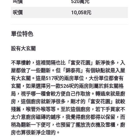
叫價
520萬元
呎價
10,058元
單位特色
設有大玄關
不單樓齡，這裡間隔也比「富安花園」新淨後多，入
屋都做了一些翻新。但「錦泰苑」有個缺點就是入屋
有大玄關。這是517呎的兩房單位，大份單位都會有
玄關，如果選擇另一款526呎的兩房則屬於斜玄關格
局，視乎哪一種會較方便自己作取捨。轉過來就是廚
房，這個廚房就新淨很多，剛才的「富安花園」就較
殘舊，喉管外喉等等。至於這個廚房，若下手買家不
太介意廚房磁磚的鋪序，我覺得廚房都得以保留，而
稍為翻新一下便可，也預留了擺放洗衣機及雪櫃，廚
房也算很新淨企理的。