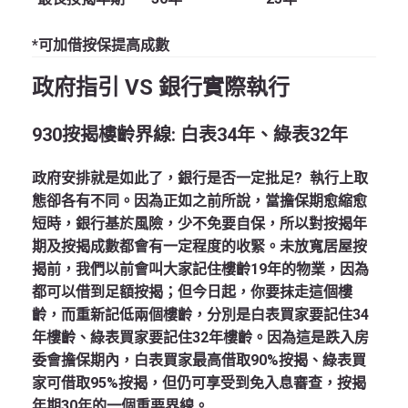
*可加借按保提高成數
政府指引
VS
銀行實際執行
930
按揭樓齡界線:
白表34
年、綠表32
年
政府安排就是如此了，銀行是否一定批足? 執行上取
態卻各有不同。因為正如之前所說，當擔保期愈縮愈
短時，銀行基於風險，少不免要自保，所以對按揭年
期及按揭成數都會有一定程度的收緊。未放寬居屋按
揭前，我們以前會叫大家記住樓齡19年的物業，因為
都可以借到足額按揭；但今日起，你要抹走這個樓
齡，而重新記低兩個樓齡，分別是白表買家要記住34
年樓齡、綠表買家要記住32年樓齡。因為這是跌入房
委會擔保期內，白表買家最高借取90%按揭、綠表買
家可借取95%按揭，但仍可享受到免入息審查，按揭
年期30年的一個重要界線。