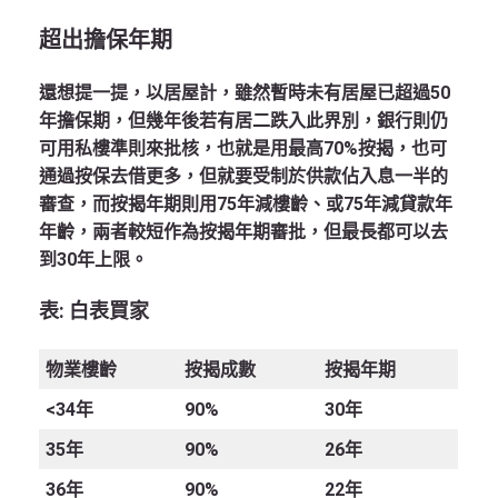
超出擔保年期
還想提一提，以居屋計，雖然暫時未有居屋已超過50
年擔保期，但幾年後若有居二跌入此界別，銀行則仍
可用私樓準則來批核，也就是用最高70%按揭，也可
通過按保去借更多，但就要受制於供款佔入息一半的
審查，而按揭年期則用75年減樓齡、或75年減貸款年
年齡，兩者較短作為按揭年期審批，但最長都可以去
到30年上限。
表:
白表買家
物業樓齡
按揭成數
按揭年期
<34
年
90%
30年
35
年
90%
26年
36
年
90%
22年