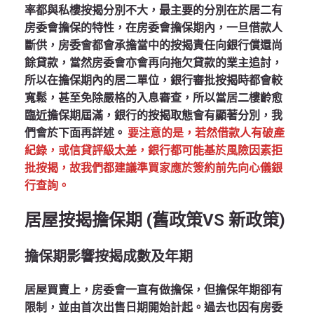
率都與私樓按揭分別不大，最主要的分別在於居二有
房委會擔保的特性，在房委會擔保期內，一旦借款人
斷供，房委會都會承擔當中的按揭責任向銀行償還尚
餘貸款，當然房委會亦會再向拖欠貸款的業主追討，
所以在擔保期內的居二單位，銀行審批按揭時都會較
寬鬆，甚至免除嚴格的入息審查，所以當居二樓齡愈
臨近擔保期屆滿，銀行的按揭取態會有顯著分別，我
們會於下面再詳述。
要注意的是，若然借款人有破產
紀錄，或信貸評級太差，銀行都可能基於風險因素拒
批按揭，故我們都建議準買家應於簽約前先向心儀銀
行查詢。
居屋按揭擔保期
(
舊政策
VS
新政策
)
擔保期影響按揭成數及年期
居屋買賣上，房委會一直有做擔保，但擔保年期卻有
限制，並由首次出售日期開始計起。過去也因有房委