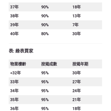
37
年
90%
18年
38
年
90%
13年
39
年
90%
7年
40
年
80%
30年
表:
綠表買家
物業樓齡
按揭成數
按揭年期
<32
年
95%
30年
33
年
95%
27年
34
年
95%
24年
35
年
95%
21年
36
年
95%
18年