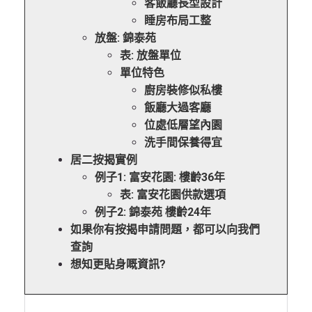
客飯廳長型設計
睡房布局工整
放盤: 錦泰苑
表: 放盤單位
單位特色
廚房裝修似私樓
飯廳大過客廳
位處低層望內園
洗手間保養得宜
居二按揭實例
例子1: 富安花園: 樓齡36年
表: 富安花園供款選項
例子2: 錦泰苑 樓齡24年
如果你有按揭申請問題，都可以向我們
查詢
想知更貼身嘅資訊?