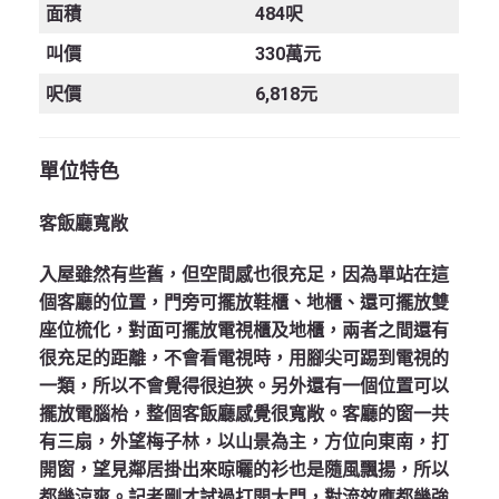
面積
484呎
叫價
330萬元
呎價
6,818元
單位特色
客飯廳寬敞
入屋雖然有些舊，但空間感也很充足，因為單站在這
個客廳的位置，門旁可擺放鞋櫃、地櫃、還可擺放雙
座位梳化，對面可擺放電視櫃及地櫃，兩者之間還有
很充足的距離，不會看電視時，用腳尖可踢到電視的
一類，所以不會覺得很迫狹。另外還有一個位置可以
擺放電腦枱，整個客飯廳感覺很寬敞。客廳的窗一共
有三扇，外望梅子林，以山景為主，方位向東南，打
開窗，望見鄰居掛出來晾曬的衫也是隨風飄揚，所以
都幾涼爽。記者剛才試過打開大門，對流效應都幾強