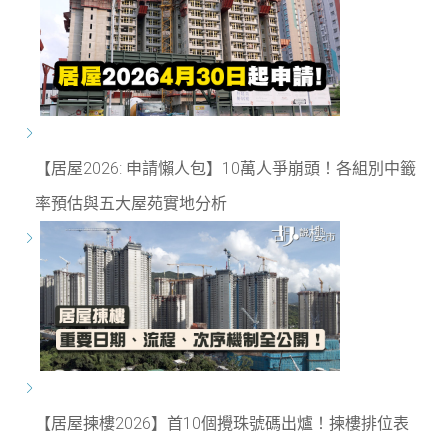
【居屋2026: 申請懶人包】10萬人爭崩頭！各組別中籤
率預估與五大屋苑實地分析
【居屋揀樓2026】首10個攪珠號碼出爐！揀樓排位表