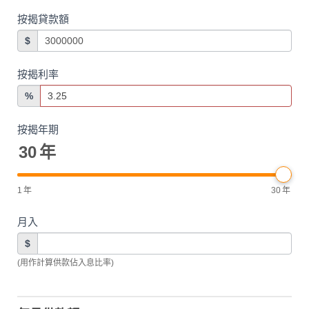
按揭貸款額
$
按揭利率
%
按揭年期
30
年
1
年
30
年
月入
$
(用作計算供款佔入息比率)