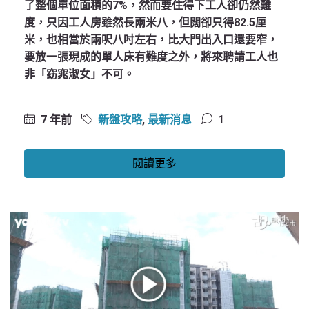
了整個單位面積的7%，然而要住得下工人卻仍然難
度，只因工人房雖然長兩米八，但闊卻只得82.5厘
米，也相當於兩呎八吋左右，比大門出入口還要窄，
要放一張現成的單人床有難度之外，將來聘請工人也
非「窈窕淑女」不可。
7 年前
新盤攻略
,
最新消息
1
閱讀更多