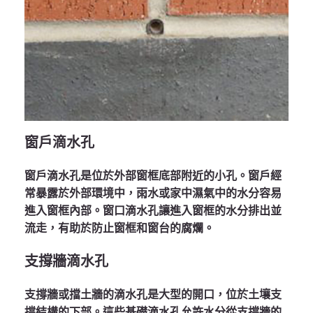
窗戶滴水孔
窗戶滴水孔是位於外部窗框底部附近的小孔。窗戶經
常暴露於外部環境中，雨水或家中濕氣中的水分容易
進入窗框內部。窗口滴水孔讓進入窗框的水分排出並
流走，有助於防止窗框和窗台的腐爛。
支撐牆滴水孔
支撐牆或擋土牆的滴水孔是大型的開口，位於土壤支
撐結構的下部。這些基礎滴水孔允許水分從支撐牆的