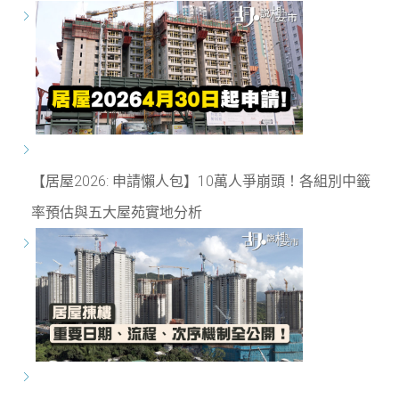
【居屋2026: 申請懶人包】10萬人爭崩頭！各組別中籤
率預估與五大屋苑實地分析