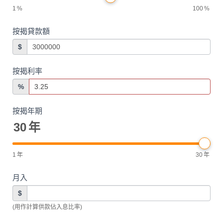
1
%
100
%
按揭貸款額
$
按揭利率
%
按揭年期
30
年
1
年
30
年
月入
$
(用作計算供款佔入息比率)