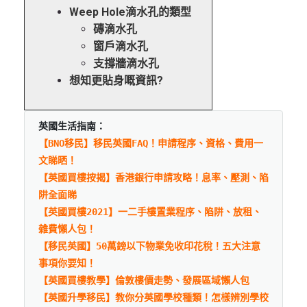
Weep Hole滴水孔的類型
磚滴水孔
窗戶滴水孔
支撐牆滴水孔
想知更貼身嘅資訊?
英國生活指南：
【BNO移民】移民英國FAQ！申請程序、資格、費用一
文睇晒！
【英國買樓按揭】香港銀行申請攻略！息率、壓測、陷
阱全面睇
【英國買樓2021】一二手樓置業程序、陷阱、放租、
雜費懶人包！
【移民英國】50萬鎊以下物業免收印花稅！五大注意
事項你要知！
【英國買樓教學】倫敦樓價走勢、發展區域懶人包
【英國升學移民】教你分英國學校種類！怎樣辨別學校