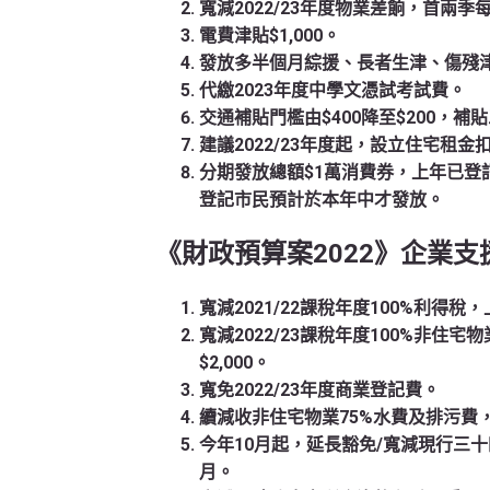
寬減2022/23年度物業差餉，首兩季每
電費津貼$1,000。
發放多半個月綜援、長者生津、傷殘
代繳2023年度中學文憑試考試費。
交通補貼門檻由$400降至$200，補
建議2022/23年度起，設立住宅租金
分期發放總額$1萬消費券，上年已登記
登記市民預計於本年中才發放。
《財政預算案2022》企業支
寬減2021/22課稅年度100%利得稅，
寬減2022/23課稅年度100%非住
$2,000。
寬免2022/23年度商業登記費。
續減收非住宅物業75%水費及排污費，
今年10月起，延長豁免/寬減現行三十
月。