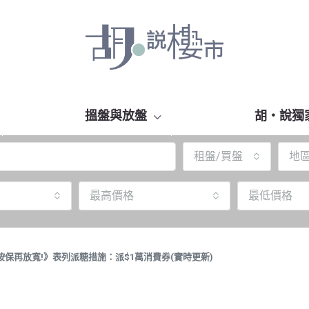
搵盤與放盤
胡‧說獨
租盤/買盤
地
最高價格
最低價格
：按保再放寬!》表列派糖措施：派$1萬消費券(實時更新)