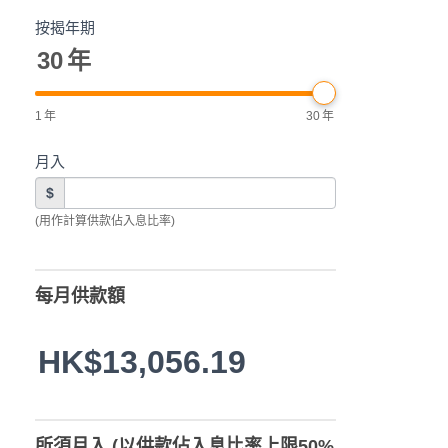
按揭年期
30
年
1
年
30
年
月入
$
(用作計算供款佔入息比率)
每月供款額
HK$13,056.19
所須月入 (以供款佔入息比率上限50%