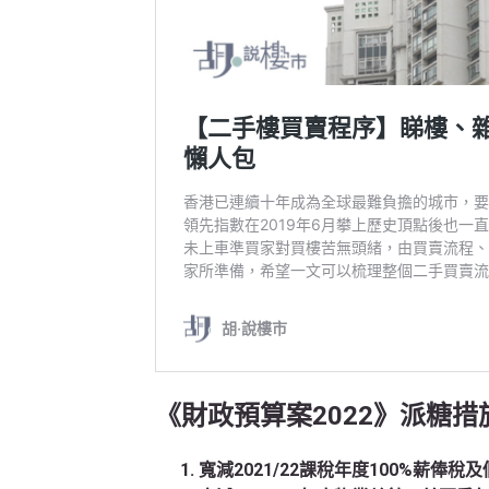
《財政預算案2022》派糖措施
寬減2021/22課稅年度100%薪俸