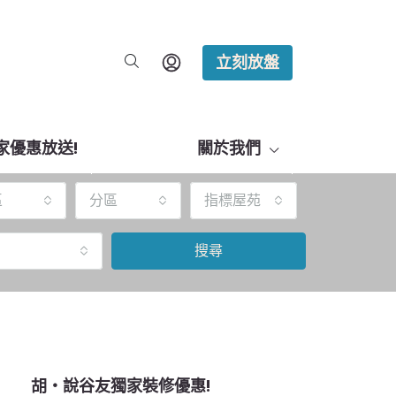
立刻放盤
家優惠放送!
關於我們
區
分區
指標屋苑
搜尋
胡‧說谷友獨家裝修優惠!