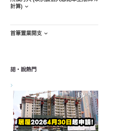
計算)
首筆置業開支
胡‧說熱門