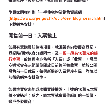
抽籤程序、簽約安排，我們會在下面詳細解釋。
準買家同樣可到「一手住宅物業銷售資訊網」
(
https://www.srpe.gov.hk/opip/dev_bldg_search.htm
)
下載銷售安排。
開售前一日：入票截止
如果有意購買該住宅項目，就須親身向發展商登記，
登記時須附以身分證附本，及
一張一般為10萬元的銀
行本票
，故這程序亦俗稱「入票」或「收票」。發展
商通常會在示範單位開放日前後開始收票，並於公開
發售前一日截票，每個新盤的入票程序有異，詳情以
該盤的銷售安排為準。
如果準買家未能成功購買該樓盤，上述的10萬元本票
將不會過戶；反之，該本票就會當作細訂的一部份，
過戶予發展商。