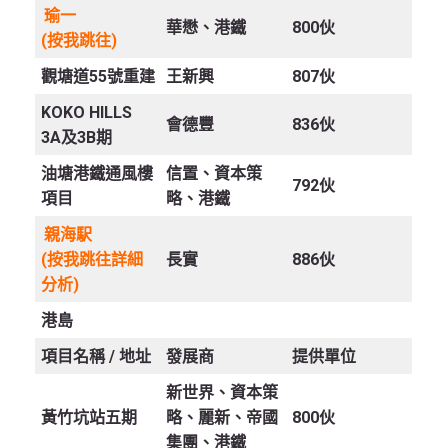
瑜一
華懋、港鐵
800伙
(按我跳往)
觀塘道55號重建
王新興
807伙
KOKO HILLS
會德豐
836伙
3A及3B期
油塘港鐵通風樓
信置、資本策
792伙
項目
略、港鐵
親海駅
(按我跳往詳細
長實
886伙
分析)
港島
項目名稱 /
地址
發展商
提供單位
新世界、資本策
黃竹坑站五期
略、麗新、帝國
800伙
集團、港鐵