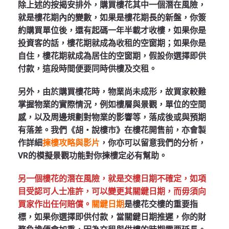
除上述的按揭安排外，購買樓花其中一個潛在風險，
就是樓花期內的變數，如果是樓花期長的新盤，你簽
約購買單位後，還有起碼一年半載才收樓，如果你是
投資客的話，樓花期就成為收租的空窗期；如果你是
自住，樓花期就成為居住的空窗期，假設你選擇即供
付款，這段時間便要同時供樓及交租。
另外，由於購買樓花時，物業尚未成形，故買家較難
掌握物業的實際情況，例如樓層與景觀，單位的空間
感，以及周邊規劃對物業的影響等，落成後或與預期
有落差。我們《胡‧說樓市》在樓花開售前，亦會製
作詳細
揀樓攻略與影片
，你亦可以留意我們的分析，
VR的模擬景觀功能對你揀樓定必有幫助。
另一個樓花的潛在風險，就是交樓日期不確定，如項
目受認可人士准許，可以變更其關鍵日期，而毋須向
買家作出任何賠償。
關鍵日期
是樓花交樓的重要指
標，如果你選擇即供付款，當關鍵日期推遲，你的財