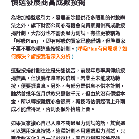
慎選發展商高成數按揭
為增加樓盤吸引力，發展商除提供花多眼亂的付款辦
法之外，旗下財務公司亦有機會向買家提供高成數按
揭計劃，大部分也不需要壓力測試，有些更被稱為
「呼吸Plan」，即有呼吸的買家已能借錢，但準買家
千萬不要依賴這些按揭計劃。
(
呼吸Plan有何壞處？如
何解決？請按我看深入分析
)
這些按揭計劃往往是先甜後苦，前幾年息率與傳統按
揭無異，但後幾年息率卻倍增，若業主未能成功轉
按，便要捱貴息。另外，有部分是供息不供本計劃，
雖然首幾年每月供款只需數千元，但由於沒有償還本
金，所以轉按難度亦會很高，轉按時估價起碼上升兩
成才能借得足，否則要額外抬錢上會。
如果買家擔心自己入息不夠過壓力測試的話，其實還
可以選用定息按揭，這種計劃不用通過壓力測試，只
要供款不佔入息一半就可以，而且可搭配新按保使