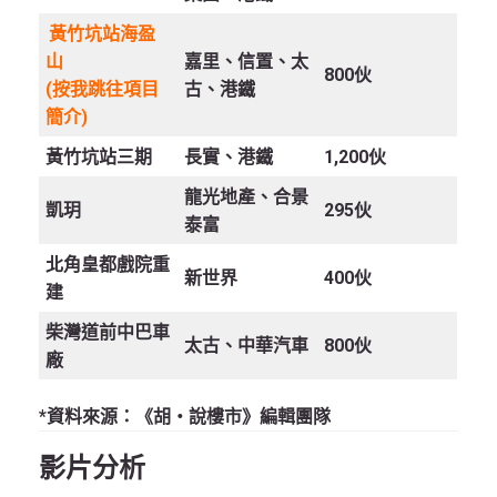
黃竹坑站海盈
山
嘉里、信置、太
800伙
(按我跳往項目
古、港鐵
簡介)
黃竹坑站三期
長實、港鐵
1,200伙
龍光地產、合景
凱玥
295伙
泰富
北角皇都戲院重
新世界
400伙
建
柴灣道前中巴車
太古、中華汽車
800伙
廠
*資料來源：《胡‧說樓市》編輯團隊
影片分析