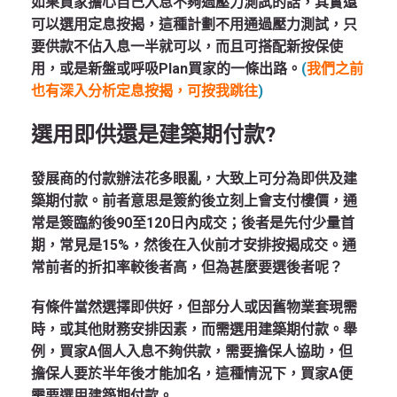
如果買家擔心自己入息不夠過壓力測試的話，其實還
可以選用定息按揭，這種計劃不用通過壓力測試，只
要供款不佔入息一半就可以，而且可搭配新按保使
用，或是新盤或呼吸Plan買家的一條出路。
(
我們之前
也有深入分析定息按揭，可按我跳往
)
選用即供還是建築期付款?
發展商的付款辦法花多眼亂，大致上可分為即供及建
築期付款。前者意思是簽約後立刻上會支付樓價，通
常是簽臨約後90至120日內成交；後者是先付少量首
期，常見是15%，然後在入伙前才安排按揭成交。通
常前者的折扣率較後者高，但為甚麼要選後者呢？
有條件當然選擇即供好，但部分人或因舊物業套現需
時，或其他財務安排因素，而需選用建築期付款。舉
例，買家A個人入息不夠供款，需要擔保人協助，但
擔保人要於半年後才能加名，這種情況下，買家A便
需要選用建築期付款。