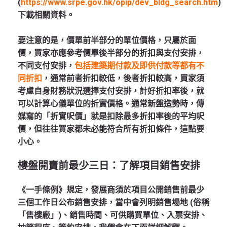
(
https://www.srpe.gov.hk/opip/dev_bldg_search.htm
)
下載相關資料。
要注意的是，價單前半部分的單位價格，只屬於面
價，買家亦應參考價單後半部分的折扣與支付安排，
不同支付安排，
包括建築期付款及即供付款等都有不
同折扣
，通常前者折扣較低，後者折扣較高，買家須
考慮自身財務狀況選擇支付安排，計好折扣率後，就
可以計算心儀單位的折實價格。通常新盤造勢時，傳
媒寫的「折實呎價」就是扣除最多折扣率後的平均呎
價，但往往買家都未必能符合所有折扣條件，這點要
小心。
樓盤開賣前最少三日：了解項目銷售安排
《一手條例》規定，發展商須於項目公開銷售前最少
三個工作日公布銷售安排，當中會列明銷售場地 (俗稱
「售樓廠」)、銷售時間、可供購買單位、入票安排、