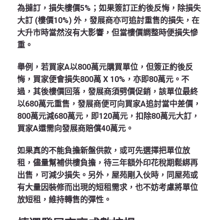
為撻訂，損失樓價5%；如果簽訂正約後反悔，除損失
大訂 (樓價10%) 外，發展商亦可追討重售的損失，在
大升市時當然沒有大影響，但當樓價調整時便損失慘
重。
舉例，若買家A以800萬元購買單位，但簽正約後反
悔，買家便會損失800萬 X 10%，亦即80萬元。不
過，其後樓價回落，發展商須劈價促銷，該單位最終
以680萬元重售，發展商便可向買家A追討當中差價，
800萬元減680萬元，即120萬元，扣除80萬元大訂，
買家A還需向發展商賠償40萬元。
如果真的不能負擔新盤供款，或可先選擇把單位放
租，儘量幫補供樓負擔，待三年額外印花稅期鬆綁再
出售，可減少損失。另外，屋苑剛入伙時，同屋苑或
有大量因裝修而出現的短租需求，也不妨考慮將單位
放短租，維持轉售的彈性。