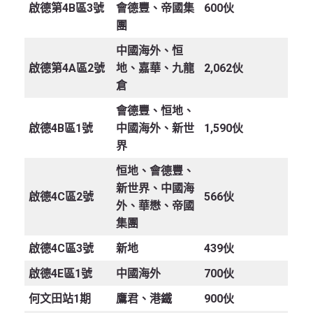
啟德第4B區3號
會德豐、帝國集
600伙
團
中國海外、恒
啟德第4A區2號
地、嘉華、九龍
2,062伙
倉
會德豐、恒地、
啟德4B區1號
中國海外、新世
1,590伙
界
恒地、會德豐、
新世界、中國海
啟德4C區2號
566伙
外、華懋、帝國
集團
啟德4C區3號
新地
439伙
啟德4E區1號
中國海外
700伙
何文田站1期
鷹君、港鐵
900伙