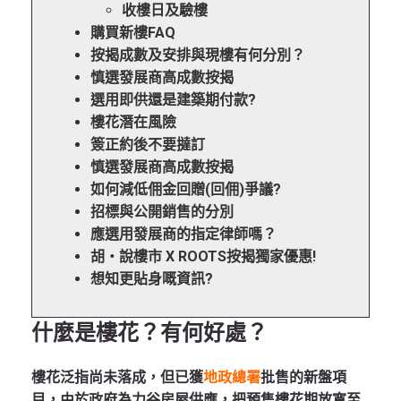
收樓日及驗樓
購買新樓FAQ
按揭成數及安排與現樓有何分別？
慎選發展商高成數按揭
選用即供還是建築期付款?
樓花潛在風險
簽正約後不要撻訂
慎選發展商高成數按揭
如何減低佣金回贈(回佣)爭議?
招標與公開銷售的分別
應選用發展商的指定律師嗎？
胡‧說樓市 X ROOTS按揭獨家優惠!
想知更貼身嘅資訊?
什麼是樓花？有何好處？
樓花泛指尚未落成，但已獲
地政總署
批售的新盤項
目，由於政府為力谷房屋供應，把預售樓花期放寬至