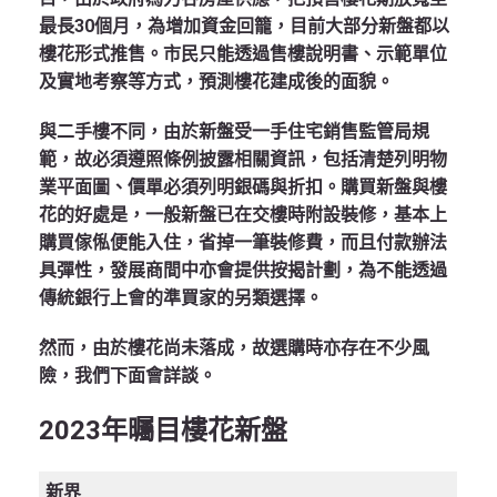
最長30個月，為增加資金回籠，目前大部分新盤都以
樓花形式推售。市民只能透過售樓說明書、示範單位
及實地考察等方式，預測樓花建成後的面貌。
與二手樓不同，由於新盤受一手住宅銷售監管局規
範，故必須遵照條例披露相關資訊，包括清楚列明物
業平面圖、價單必須列明銀碼與折扣。購買新盤與樓
花的好處是，一般新盤已在交樓時附設裝修，基本上
購買傢俬便能入住，省掉一筆裝修費，而且付款辦法
具彈性，發展商間中亦會提供按揭計劃，為不能透過
傳統銀行上會的準買家的另類選擇。
然而，由於樓花尚未落成，故選購時亦存在不少風
險，我們下面會詳談。
202
3
年曯目樓花新盤
新界