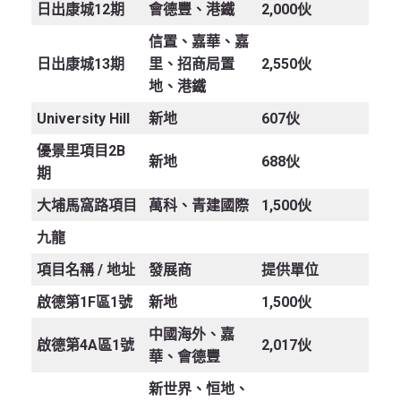
日出康城12期
會德豐、港鐵
2,000伙
信置、嘉華、嘉
日出康城13期
里、招商局置
2,550伙
地、港鐵
University Hill
新地
607伙
優景里項目2B
新地
688伙
期
大埔馬窩路項目
萬科、青建國際
1,500伙
九龍
項目名稱 /
地址
發展商
提供單位
啟德第1F區1號
新地
1,500伙
中國海外、嘉
啟德第4A區1號
2,017伙
華、會德豐
新世界、恒地、