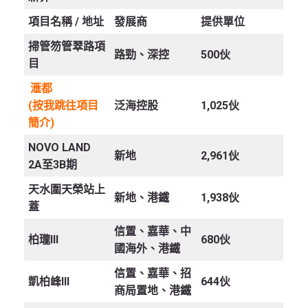
項目名稱 /
地址
發展商
提供單位
掃管笏管翠路項
路勁、深控
500伙
目
滙都
(按我跳往項目
泛海控股
1,025伙
簡介)
NOVO LAND
新地
2,961伙
2A至3B期
天水圍天榮站上
新地、港鐵
1,938伙
蓋
信置、嘉華、中
柏瓏III
680伙
國海外、港鐵
信置、嘉華、招
凱柏峰III
644伙
商局置地、港鐵