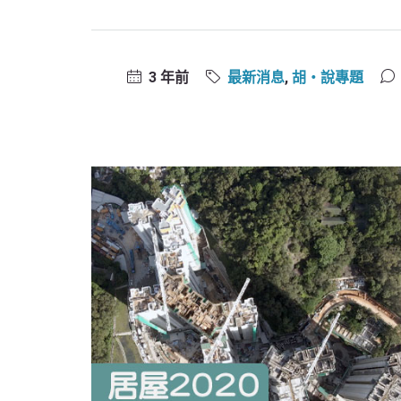
3 年前
最新消息
,
胡‧說專題