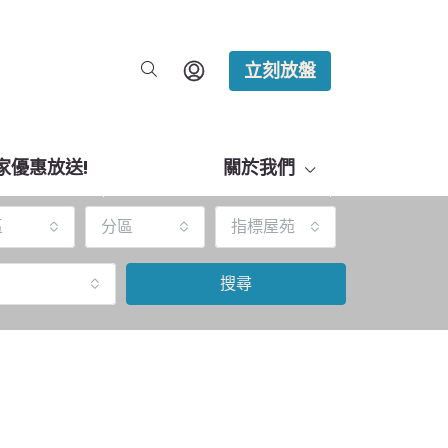
立刻放盤
家優惠放送!
關於我們
區
分區
指標屋苑
搜尋