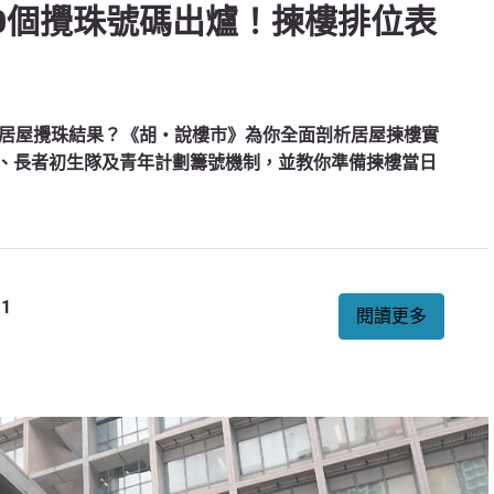
10個攪珠號碼出爐！揀樓排位表
居屋攪珠結果？《胡‧說樓市》為你全面剖析居屋揀樓實
次序、長者初生隊及青年計劃籌號機制，並教你準備揀樓當日
1
閱讀更多