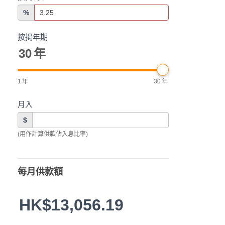
%
按揭年期
30
年
1
年
30
年
月入
$
(用作計算供款佔入息比率)
每月供款額
HK$13,056.19