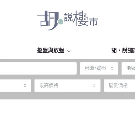
搵盤與放盤
胡‧說獨
租盤/買盤
地
最高價格
最低價格