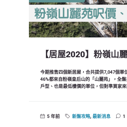
【居屋2020】粉嶺
今期推售四個新居屋，合共提供7,047個
46%都來自粉嶺皇后山的「山麗苑」，全盤
戶型、也是最低樓價的單位，但對準買家來
5 年前
新盤攻略
,
最新消息
1