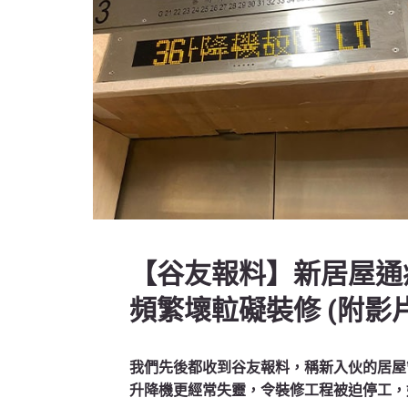
【谷友報料】新居屋通病
頻繁壞𨋢礙裝修 (附影片
我們先後都收到谷友報料，稱新入伙的居屋管
升降機更經常失靈，令裝修工程被迫停工，