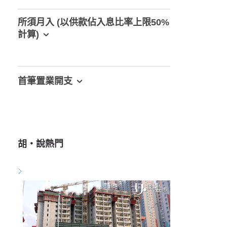
所須月入 (以供款佔入息比率上限50%
計算)
首筆置業開支
胡‧說熱門