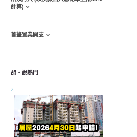
計算)
首筆置業開支
胡‧說熱門