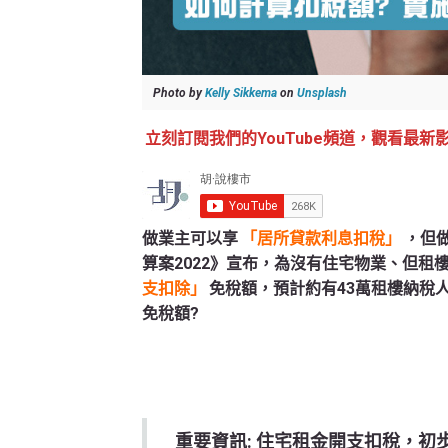
Photo by
Kelly Sikkema
on
Unsplash
立刻訂閱我們的YouTube頻道，觀看最新
做業主可以享
「居所貸款利息扣稅」
，但
算案2022》宣布，為沒有住宅物業、但租
支扣除」
免稅額，預計約有43萬租樓納稅
免稅額?
重要資訊: 住宅租金開支扣稅，初步建