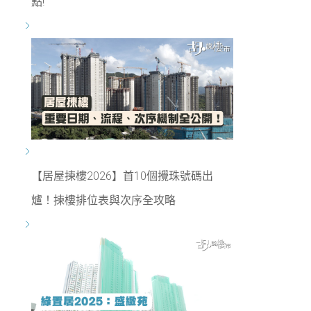
點!
【居屋揀樓2026】首10個攪珠號碼出
爐！揀樓排位表與次序全攻略