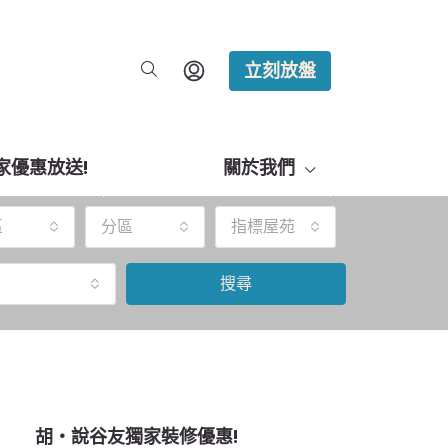
立刻放盤
家優惠放送!
關於我們
區
分區
指標屋苑
搜尋
胡‧說谷友獨家裝修優惠!