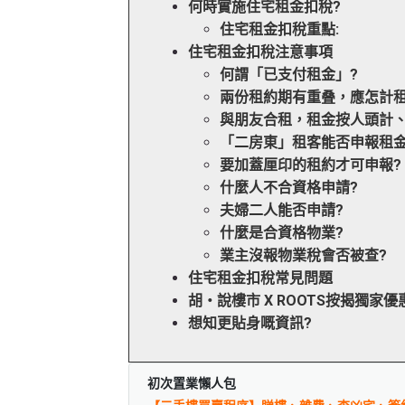
何時實施住宅租金扣稅?
住宅租金扣稅重點:
住宅租金扣稅注意事項
何謂「已支付租金」?
兩份租約期有重叠，應怎計租
與朋友合租，租金按人頭計、
「二房東」租客能否申報租金
要加蓋厘印的租約才可申報?
什麼人不合資格申請?
夫婦二人能否申請?
什麼是合資格物業?
業主沒報物業稅會否被查?
住宅租金扣稅常見問題
胡‧說樓市 X ROOTS按揭獨家優惠
想知更貼身嘅資訊?
初次置業懶人包