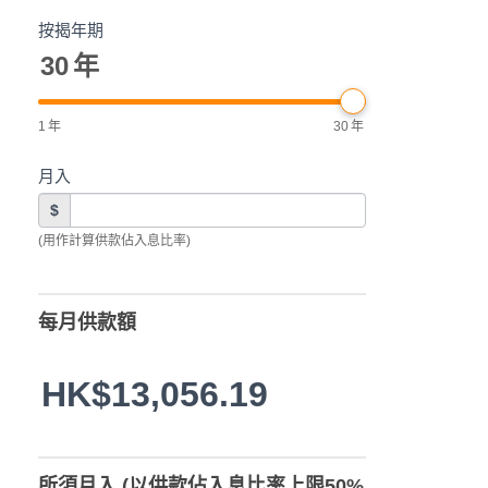
按揭年期
30
年
1
年
30
年
月入
$
(用作計算供款佔入息比率)
每月供款額
HK$13,056.19
所須月入 (以供款佔入息比率上限50%