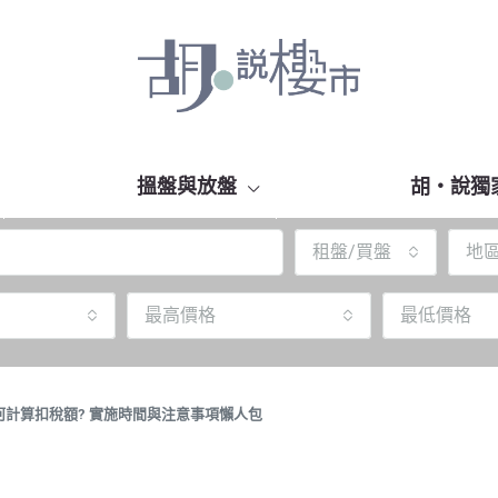
搵盤與放盤
胡‧說獨
租盤/買盤
地
最高價格
最低價格
計算扣稅額? 實施時間與注意事項懶人包