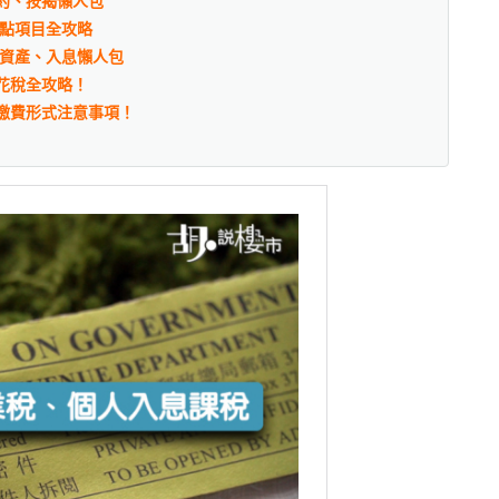
約、按揭懶人包
重點項目全攻略
、資產、入息懶人包
花稅全攻略！
繳費形式注意事項！