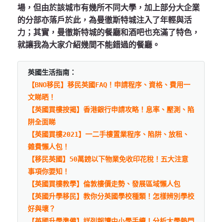
場，但由於該城市有幾所不同大學，加上部分大企業
的分部亦落戶於此，為曼徹斯特城注入了年輕與活
力；其實，曼徹斯特城的餐廳和酒吧也充滿了特色，
就讓我為大家介紹幾間不能錯過的餐廳。
英國生活指南：
【BNO移民】移民英國FAQ！申請程序、資格、費用一
文睇晒！
【英國買樓按揭】香港銀行申請攻略！息率、壓測、陷
阱全面睇
【英國買樓2021】一二手樓置業程序、陷阱、放租、
雜費懶人包！
【移民英國】50萬鎊以下物業免收印花稅！五大注意
事項你要知！
【英國買樓教學】倫敦樓價走勢、發展區域懶人包
【英國升學移民】教你分英國學校種類！怎樣辨別學校
好與壞？
【英國升學準備】詳列報讀中小學手續！分析大學熱門