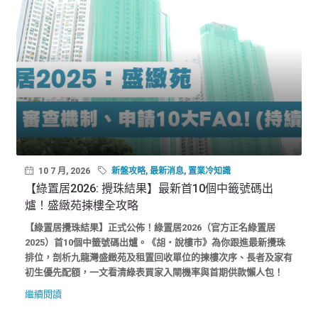
10 7 月, 2026
新盤攻略
,
最新消息
,
置業冷知識
【綠置居2026: 攪珠結果】最新首10個中籤號碼出
爐！盛緻苑揀樓全攻略
【綠置居攪珠結果】正式公佈！綠置居2026（官方正名綠置居
2025）首10個中籤號碼出爐。《胡‧說樓市》為你跟進最新攪珠
排位，剖析九龍灣盛緻苑及租置回收單位的揀樓次序、長者及家有
初生優先配額，一文看清綠表買家入閘機率與首期供款懶人包！
繼續閱讀