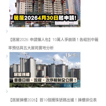
【居屋2026: 申請懶人包】10萬人爭崩頭！各組別中籤
率預估與五大屋苑實地分析
【居屋揀樓2026】首10個攪珠號碼出爐！揀樓排位表