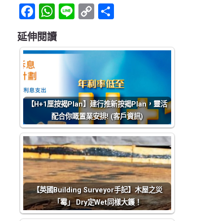
Facebook
WhatsApp
Line
Copy
Share
Link
延伸閱讀
【H+1厘按揭Plan】建行推新按揭Plan，靈活
配合你嘅置業安排! (客戶資訊)
【英國Building Surveyor手記】木屋之災
「霉」 Dry定Wet同樣大鑊！