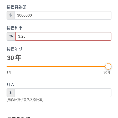
按揭貸款額
$
按揭利率
%
按揭年期
30
年
1
年
30
年
月入
$
(用作計算供款佔入息比率)