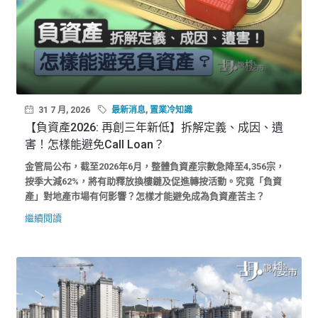
31 7 月, 2026
最新消息
,
置業冷知識
【負資產2026: 再創三年新低】拆解定義、成因、遺
害！怎樣能避免Call Loan？
金管局公布，截至2026年6月，整體負資產宗數急降至4,356宗，
按季大減62%，將有助釋放換樓鏈及促進轉按活動。究竟「負資
產」對地產市場有何影響？怎樣才能避免成為負資產苦主？
繼續閱讀