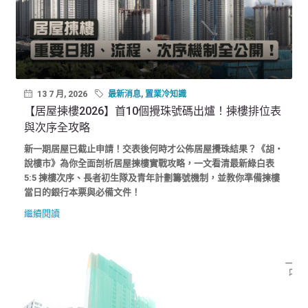
13 7 月, 2026
最新消息
,
置業冷知識
【居屋揀樓2026】首10個攪珠號碼出爐！揀樓排位表
與次序全攻略
新一期居屋已截止申請！交表後何時才公佈居屋攪珠結果？《胡‧
說樓市》為你全面剖析居屋揀樓實戰攻略，一文看清最新綠白表
5:5 揀樓次序、長者初生隊及青年計劃籌號機制，並教你準備揀樓
當日的銀行本票與必備文件！
繼續閱讀