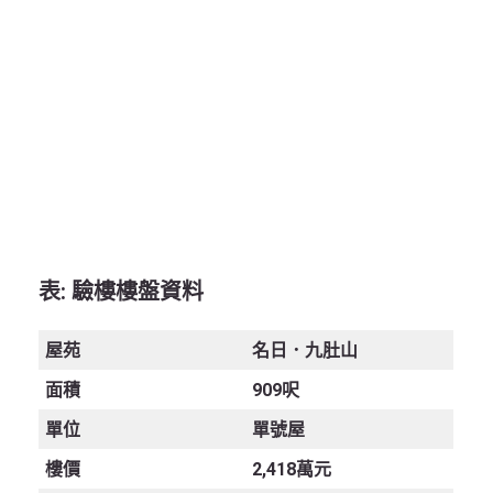
表:
驗樓樓盤資料
屋苑
名日．九肚山
面積
909呎
單位
單號屋
樓價
2,418萬元