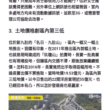
有關，只是成年男士都很用力才能開門，估計女士應
該覺得更困難。另外單位上網訊號也相當微弱，室內
多處地方均未有流動數據訊號，並跌至3G，或需要管
理公司協助去改善。
3.
土地價格創區內第三低
位於新九肚的「名日．九肚山」，區內一幅又一幅土
地推出。我還有印象，在2011年推出區內首幅土地，
也就是現時建成的「玖瓏山」拍賣時，長實一批高層
也有現場投地，但嫌區內交通不滯，期後放棄繼續競
價。怎料在2016年，長實竟然出手取得這幅用地。不
過長實出價不算進取，當時地價19.53億元，為區內第
三低地價。以今日售出的22間洋房套現近55億元，也
已經回本有凸，所以怎計發展商也是贏家。