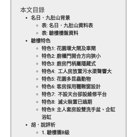
本文目錄
名日．九肚山背景
表: 名日．九肚山資料表
表: 驗樓樓盤資料
驗樓特色
特色1: 花園壞大閘及車閘
特色2: 廚櫃門開合方向狹小
特色3: 廚房門柄屬隱藏式
特色4: 工人房放置污水渠聲響大
特色5: 花園多昆蟲動物
特色6: 客房採用韆鞦窗設計
特色7: 不設天台卻設維修平台
特色8: 滅火裝置已過期
特色9: 主人套房設雙洗手盆、企缸
浴缸
胡．說評析
1. 驗樓獲B級