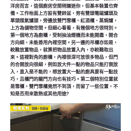
洋房而言，這個廚房空間稍嫌迷你，但基本裝置也齊
備。工作枱面上方設有雙鋅盆，旁有雙頭電磁爐頭及
單頭煤氣爐頭，旁邊放雙門雪櫃、紅酒櫃、蒸焗爐，
上方為儲物空間。但細心看看，有幾個地方很特別。
第一個地方為廚櫃，受制抽油煙機而未能開盡，開合
方向細，未能善用內裡空間。另一邊的吊櫃亦如是，
較難放置物品，就算把物品放置入內，亦較難取出
來。這裡對角的廚櫃，內裡很深可放很多物品，但門
的合開放向很細，例如放大件一點的物品只能打側放
入，直入是不能的，想放置大一點的廚具要有一點技
巧，且櫃門的關門方向也有技巧。第二個特別位置就
是雪櫃，雙門雪櫃竟然不到頂，而留了一些位置，不
知是否用來散熱或其他用途?