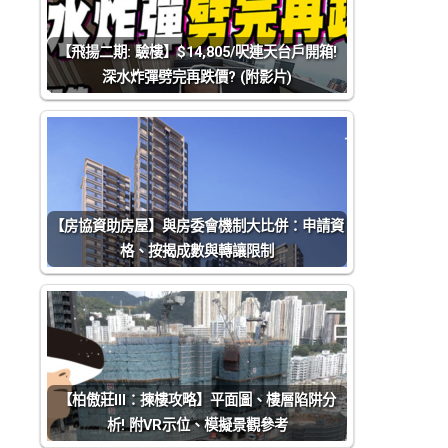
【飛揚二期: 驗樓】$14,805/呎連天台戶開箱!
深水炸彈劈完再跌價? (附影片)
【房協資助房屋】與房委會機制大比併：申請資
格、按揭成數與轉讓限制
【柏傲莊III：揀樓攻略】平面圖、樓層陷阱分
析! 附VR示位、模擬景觀參考