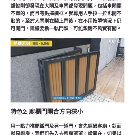
鍾智剛卻發現在大閘及車閘都發現問題，包括車閘開
不盡的，而且有點撞欄框。就算用人手拉一拉也開不
貼的。至於人閘則在關上門後，在不用按掣情況下仍
可開門，建議要執一執門鎖，可能鎖脷不夠實有關。
特色
2:
廚櫃門開合方向狹小
用一點力推開鐵門及另一道門，會先經過客廁，對面
就是廚房，我們可先入去廚房望望。說實在，如果以