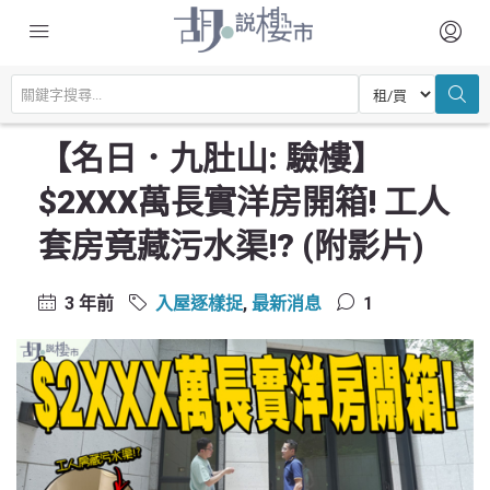
主頁
驗樓及裝修設計
入屋逐樣捉
【名日．九肚山: 驗樓】$2XXX萬長實洋房開箱! 工人套房竟藏污水渠!? (附
影片)
【名日．九肚山: 驗樓】
$2XXX萬長實洋房開箱! 工人
套房竟藏污水渠!? (附影片)
3 年前
入屋逐樣捉
,
最新消息
1