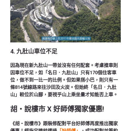
4.
九肚山車位不足
因為現在新九肚山一帶並沒有任何配套。考慮揸車則
因車位不足，如「名日．九肚山」只有170個住客車
位，做不到一比一的比例。但如果搭小巴，則只有一
條814號線路來往沙田及火炭。但始終「名日．九肚
山」較位於山腳，要視乎山上乘坐量才知能否上車。
胡‧說樓市 X 好師傅獨家優惠!
《胡‧說樓市》跟裝修配對平台好師傅再度推出獨家
優惠！經指定連結透過
「好師傅」
，成功配對並簽約