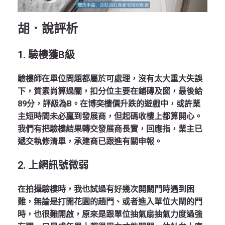
胡．說評析
1.
驗樓獲
B
級
驗樓師在單位問題都屬於可處理，沒有太大重大失誤
下，質素尚算過關，扣分位主要在鋪磚及窗，最後給
89分，評級為B。在博奕樓價升跌的遊戲中，或許業
主短時間未必贏到發展商，但起碼收樓上都算開心。
我們有把驗樓結果轉交發展商長實，回應指，業主已
遞交執修清單，承建商已跟進有關申報。
2.
上網訊號微弱
在拍攝驗樓時，我也試過有好幾次開關門時遇到困
難，無論是打開花園的趟門、或者進入單位大閘的門
時，也很難開啟，原來是跟單位抽氣扇抽氣力度過強