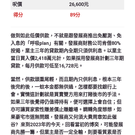
呎價
26,600元
得分
89分
做到如此低價供款，不就是跟發展商推出免壓測、免
入息的「呼吸plan」有關，發展商財務公司肯借80%
按揭，業主三年的貸款期內全期只須供利息。以業主
當日買入價2,418萬元計，如果採用發展商計劃三年期
貸款，每月供款可低至16,728元。
當然，供款頭重尾輕，而且期內只供利息，根本三年
後完約後，一蚊本金都無供過，怎樣都要找銀行上
會。實情這計劃就是買賣雙方用來打賭後市的手法。
如果三年後覺得仍值得持有，便可選擇上會自住；但
亦可讓買家索性賺差價止賺離場。調轉角度想想，如
果豪宅市道無問題，發展商又何須大費周章如此催
谷? 來到2023年的今天，回看當初的博奕，可能發展
商先勝一籌，但業主是否一定全輸，則要看質素是否