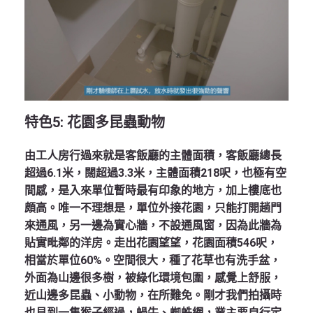
特色
5:
花園多昆蟲動物
由工人房行過來就是客飯廳的主體面積，客飯廳總長
超過6.1米，闊超過3.3米，主體面積218呎，也極有空
間感，是入來單位暫時最有印象的地方，加上樓底也
頗高。唯一不理想是，單位外接花園，只能打開趟門
來通風，另一邊為實心牆，不設通風窗，因為此牆為
貼實毗鄰的洋房。走出花園望望，花園面積546呎，
相當於單位60%。空間很大，種了花草也有洗手盆，
外面為山邊很多樹，被綠化環境包圍，感覺上舒服，
近山邊多昆蟲、小動物，在所難免。剛才我們拍攝時
也見到一隻猴子經過，蝸牛、蜘蛛網，業主要自行定