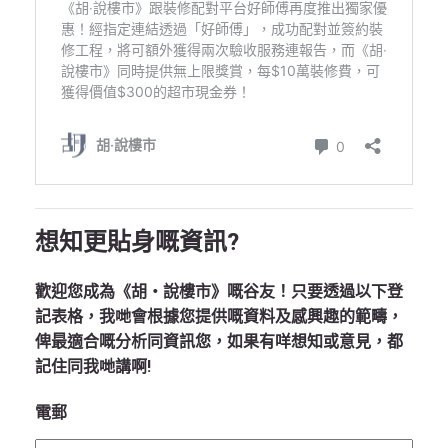
想知更貼身嘅資訊?
歡迎您成為《胡‧說樓市》嘅谷友！只要透過以下登
記表格，我哋會根據您提供嘅資料及感興趣的範疇，
俾最適合嘅分析同資訊您，如果有咩想知或意見，都
記住同我哋講啊!
電郵