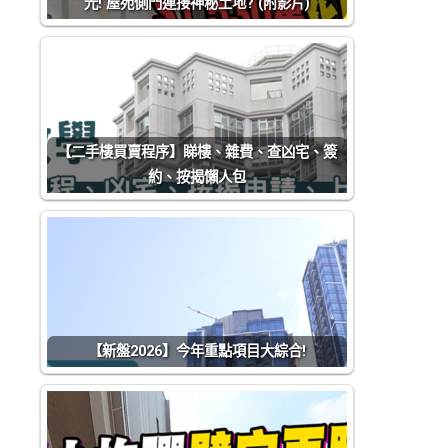
光! 屋苑側門連接神秘土地? (附影片)
【二手樓買賣程序】睇樓、雜費、查凶宅、簽
約、按揭懶人包
【新盤2026】今年重點項目大綜合!