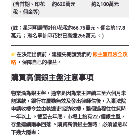
(含首期、印花
約620萬元
約2,100萬元
稅、佣金等)
(註：星河明居預計印花稅約66.75萬元、佣金約17.8
萬元 ；瀚名單計印花稅已高達255萬元 。)
在決定出價前，建議先閱讀我們的
銀主盤風險全攻
略
，保障自己的權益。
購買高價銀主盤注意事項
物業淪為銀主盤，通常是因為業主連續三至六個月未
能還款，銀行在屢勸無效及發出律師信後，入稟法院
申請收樓令並由執達吏協助收樓，整個過程往往耗時
一年以上
。截至去年底，市場上約有227個銀主盤，
存量連續兩季回落
。購買高價銀主盤時，必須留意以
下幾大隱患：