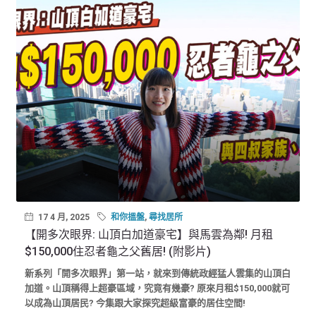
17 4 月, 2025
和你搵盤
,
尋找居所
【開多次眼界: 山頂白加道豪宅】與馬雲為鄰! 月租
$150,000住忍者龜之父舊居! (附影片)
新系列「開多次眼界」第一站，就來到傳統政經猛人雲集的山頂白
加道。山頂稱得上超豪區域，究竟有幾豪? 原來月租$150,000就可
以成為山頂居民? 今集跟大家探究超級富豪的居住空間!