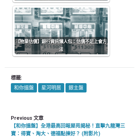
【物業估價】銀行資訊懶人包：估價不足上會方
法
標籤:
和你搵盤
星河明居
銀主盤
Previous 文章
【和你搵盤】全港最高回報屋苑揭秘！直擊九龍灣三
寶：得寶、淘大、德福點揀好？ (附影片)