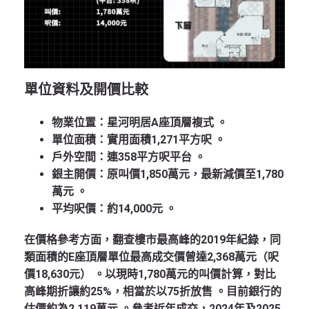
單位資料及開價比較
物業位置
：星河明居A座頂層複式 。
單位面積
：實用面積1,271平方呎
。
戶外空間
：連358平方呎平台
。
銀主開價
：原叫價1,850萬元，最新減價至1,780
萬元
。
平均呎價
：約14,000元
。
在價格參考方面，翻查樓市最高峰的2019年紀錄，同
類面積的E座頂層單位最高成交價曾達2,368萬元（呎
價18,630元）
。以現時1,780萬元的叫價計算，對比
高峰期折讓約25%，相當於以75折放售
。目前銀行的
估價約為2,119萬元
。參考近年成交，2024年及2025