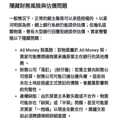
隱藏財務風險與估價問題
一般情況下，正常的銀主盤是可以承造按揭的
。以星
河明居為例，網上銀行系統仍能提供估價；但瀚名這
類物業，曾有大型銀行回覆拒絕提供估價
。買家需警
惕以下隱藏問題：
All Money 契風險
：若物業屬於 All Money 契，
買家可能需透過物業承擔原業主在銀行的其他債
務
。
財務公司「落釘」 (財仔盤)
：若業主曾向財務公
司借貸，財務公司可能已搶佔優先權
。這些尚
未在土地註冊處正式登記的債務，會嚴重影響契
約完整性
。
產權缺陷
：由於原業主多數失蹤或不合作，物業
可能存在「缺契」或「半契」問題，甚至可能要
求買家「一炮過」以現金全數支付
。建議交易
前必須聘請律師詳細查證
。