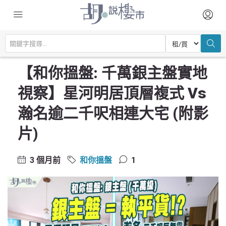
主頁
尋找居所
和你搵盤
【和你搵盤: 千萬銀主盤實地視察】星河明居頂層複式 vs 瀚名逾二千呎相
連大宅 (附影片)
【和你搵盤: 千萬銀主盤實地
視察】星河明居頂層複式 Vs
瀚名逾二千呎相連大宅 (附影
片)
3 個月前
和你搵盤
1