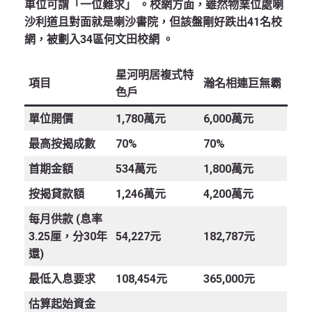
車位可謂「一位難求」
。校網方面，雖然物業位處喇
沙利道且對面就是喇沙書院，但該盤剛好跌出41名校
網，被劃入34區何文田校網
。
星河明居複式特
項目
瀚名相連巨無霸
色戶
單位開價
1,780萬元
6,000萬元
最高按揭成數
70%
70%
首期金額
534萬元
1,800萬元
按揭貸款額
1,246萬元
4,200萬元
每月供款 (息率
3.25厘，分30年
54,227元
182,787元
還)
最低入息要求
108,454元
365,000元
估算起始資金