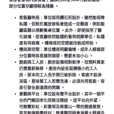
部分位置亦顯得較為殘舊
。
客飯廳佈局
：單位採用鑽石形設計，雖然能保障
私隱，但對於擺放傢俬會造成一定難度，例如飯
廳區難以規劃餐桌位置
。此外，即使採用了霧
化玻璃，從客廳依然能隱約看到相鄰單位，私隱
度有待商榷
。樓梯底的空間被改裝成吧枱
。
樓底與空間
：單位樓底明顯偏矮，成年人經過部
分位置時容易撞到頭部，需要多加小心
。
廚廁與工人房
：廚房設備相對新淨，但預料買家
仍需重新裝修
。廚房內設有面積極小的工人
房，原本的工人洗手間已被拆除
。客廁不設淋
浴區，意味著工人若需洗澡，必須共用客廁，容
易引發全廁濕透的問題
。
景觀與平台
：單位設有雙平台設計，其中一個平
台的門鎖因老化而無法開啟
。從平台向外望，
可飽覽彩虹、彩雲邨及慈雲山一帶的開揚景致，
甚至能遠眺學校村；惟景觀同時會涵蓋火葬場及