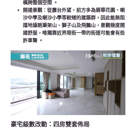
橫跨整個空間
。
開揚景觀
：從露台外望，前方多為碧華花園、喇
沙中學及喇沙小學等較矮的建築群，因此能無阻
擋地遠眺筆架山、獅子山及飛鵝山，景觀極度開
揚舒服，唯獨靠近界限街一帶的街道可能會有些
許車聲
。
豪宅級數改動：四房雙套佈局