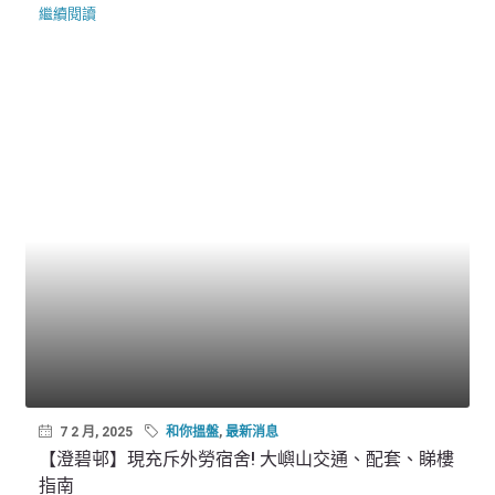
繼續閱讀
7 2 月, 2025
和你搵盤
,
最新消息
【澄碧邨】現充斥外勞宿舍! 大嶼山交通、配套、睇樓
指南