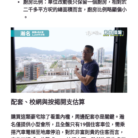
廚房比例
：單位改動後只保留一個廚房，相對於
二千多平方呎的總面積而言，廚房比例略顯偏小
。
配套、校網與按揭開支估算
購買這類豪宅除了看重內櫳，周邊配套亦是關鍵。瀚
名僅提供小型會所，且全盤只有19個住客車位，需乘
搭汽車電梯至地庫停泊，對於非富則貴的住客而言，