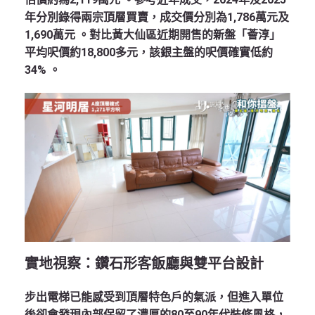
年分別錄得兩宗頂層買賣，成交價分別為1,786萬元及
1,690萬元
。對比黃大仙區近期開售的新盤「薈淳」
平均呎價約18,800多元，該銀主盤的呎價確實低約
34%
。
實地視察：鑽石形客飯廳與雙平台設計
步出電梯已能感受到頂層特色戶的氣派，但進入單位
後卻會發現內部保留了濃厚的80至90年代裝修風格，