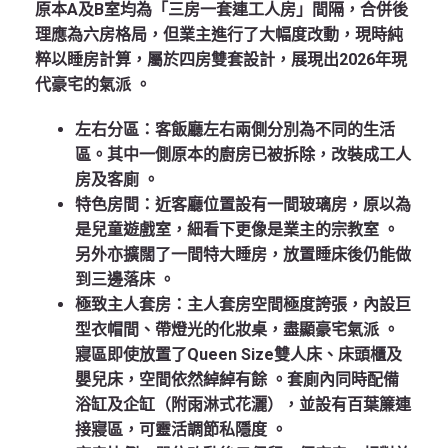
原本A及B室均為「三房一套連工人房」間隔，合併後
理應為六房格局，但業主進行了大幅度改動，現時純
粹以睡房計算，屬於四房雙套設計，展現出2026年現
代豪宅的氣派
。
左右分區
：客飯廳左右兩側分別為不同的生活
區。其中一側原本的廚房已被拆除，改裝成工人
房及客廁
。
特色房間
：近客廳位置設有一間玻璃房，原以為
是兒童遊戲室，細看下更像是業主的宗教室
。
另外亦擴闊了一間特大睡房，放置睡床後仍能做
到三邊落床
。
極致主人套房
：主人套房空間極度誇張，內設巨
型衣帽間、帶燈光的化妝桌，盡顯豪宅氣派
。
寢區即使放置了Queen Size雙人床、床頭櫃及
嬰兒床，空間依然綽綽有餘
。套廁內同時配備
浴缸及企缸（附雨淋式花灑），並設有百葉簾連
接寢區，可靈活調節私隱度
。