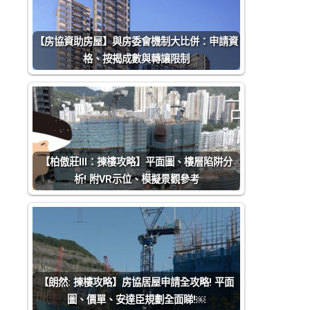
【房協資助房屋】與房委會機制大比併：申請資
格、按揭成數與轉讓限制
【柏傲莊III：揀樓攻略】平面圖、樓層陷阱分
析! 附VR示位、模擬景觀參考
【朗然: 揀樓攻略】房協居屋申請全攻略! 平面
圖、價單、安達臣規劃全面睇!￼