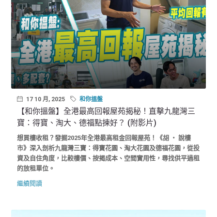
17 10 月, 2025
和你搵盤
【和你搵盤】全港最高回報屋苑揭秘！直擊九龍灣三
寶：得寶、淘大、德福點揀好？ (附影片)
想買樓收租？發掘2025年全港最高租金回報屋苑！《胡 ‧ 說樓
市》深入剖析九龍灣三寶：得寶花園、淘大花園及德福花園，從投
資及自住角度，比較樓價、按揭成本、空間實用性，尋找供平過租
的放租單位。
繼續閱讀