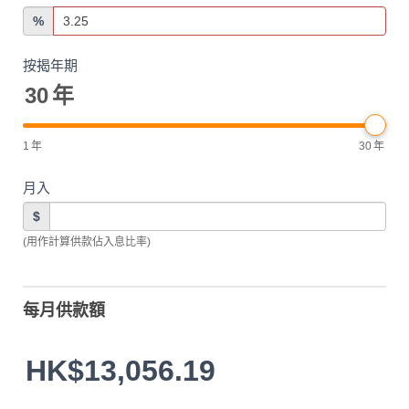
%
按揭年期
30
年
1
年
30
年
月入
$
(用作計算供款佔入息比率)
每月供款額
HK$13,056.19