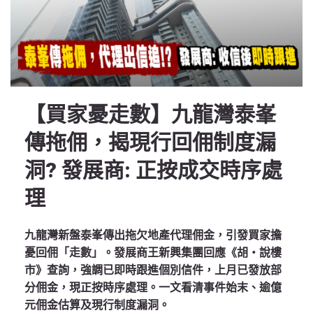
【買家憂走數】九龍灣泰峯
傳拖佣，揭現行回佣制度漏
洞? 發展商: 正按成交時序處
理
九龍灣新盤泰峯傳出拖欠地產代理佣金，引發買家擔
憂回佣「走數」。發展商王新興集團回應《胡‧說樓
市》查詢，強調已即時跟進個別信件，上月已發放部
分佣金，現正按時序處理。一文看清事件始末、逾億
元佣金估算及現行制度漏洞。