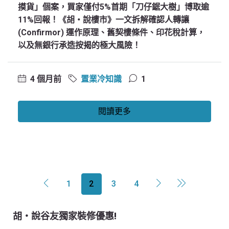
摸貨」個案，買家僅付5%首期「刀仔鋸大樹」博取逾
11%回報！《胡‧說樓市》一文拆解確認人轉讓
(Confirmor) 運作原理、舊契樓條件、印花稅計算，
以及無銀行承造按揭的極大風險！
4 個月前
置業冷知識
1
閱讀更多
1
2
3
4
胡‧說谷友獨家裝修優惠!