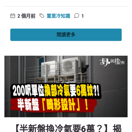
2 個月前
置業冷知識
1
閱讀更多
【半新盤換冷氣要6萬？】揭