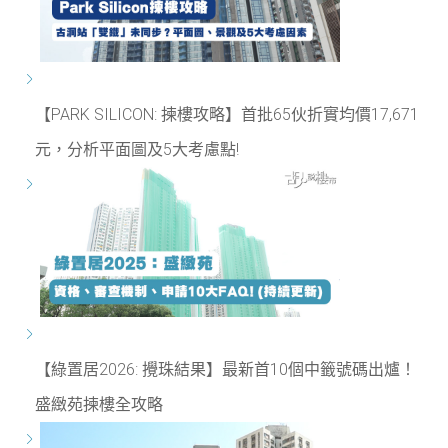
【PARK SILICON: 揀樓攻略】首批65伙折實均價17,671
元，分析平面圖及5大考慮點!
【綠置居2026: 攪珠結果】最新首10個中籤號碼出爐！
盛緻苑揀樓全攻略