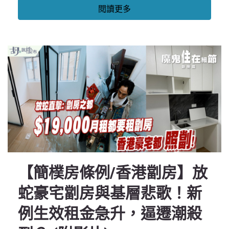
閱讀更多
【簡樸房條例/香港劏房】放
蛇豪宅劏房與基層悲歌！新
例生效租金急升，逼遷潮殺