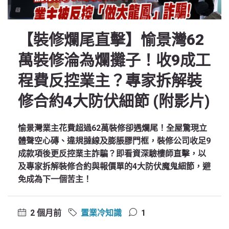
【裝修爛尾直擊】愉景灣62
萬裝修淪為爛攤子！收9成工
程費反控業主？專家拆解裝
修合約4大防伏細節 (附影片)
愉景灣業主花費超過62萬裝修卻遇爛尾！全屋驚現立
體聲空心磚、違規撻線及膨脹膠門框，裝修公司收足9
成款項後更反控業主詐騙？即看資深驗樓師直擊，以
及專家拆解裝修合約與報價單的4大防伏魔鬼細節，避
免成為下一個苦主！
2 個月前
置業冷知識
1