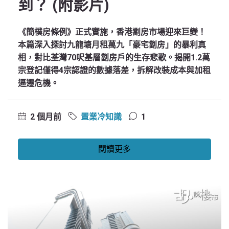
到？ (附影片)
《簡樸房條例》正式實施，香港劏房市場迎來巨變！
本篇深入探討九龍塘月租萬九「豪宅劏房」的暴利真
相，對比荃灣70呎基層劏房戶的生存悲歌。揭開1.2萬
宗登記僅得4宗認證的數據落差，拆解改裝成本與加租
逼遷危機。
2 個月前
置業冷知識
1
閱讀更多