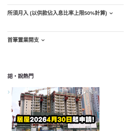
所須月入 (以供款佔入息比率上限50%計算)
首筆置業開支
胡‧說熱門