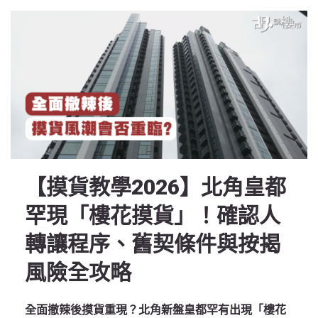
【摸貨教學2026】北角皇都
罕現「樓花摸貨」！確認人
轉讓程序、舊契條件與按揭
風險全攻略
全面撤辣後摸貨重現？北角新盤皇都罕有出現「樓花