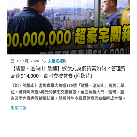
17 7 月, 2026
入屋逐樣捉
【峻譽‧渣甸山: 驗樓】近億元身價質素如何？管理費
高達$14,000，實測交樓質素 (附影片)
《胡‧說樓市》客觀直擊大坑道135號「峻譽．渣甸山」近億元單
位。實測每呎近6萬元的豪宅交樓質素，全面解析大門、玻璃、露
台及室內蟲害等驗樓結果，並探討地皮背景與發展商每呎成本價。
繼續閱讀