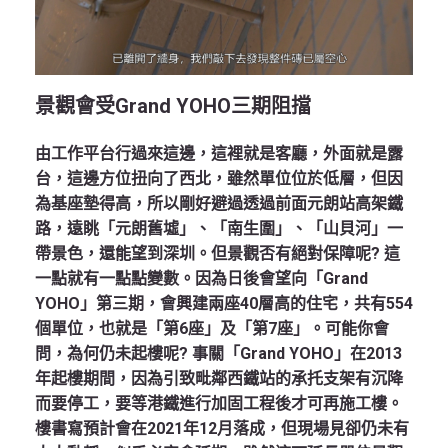
景觀會受Grand YOHO三期阻擋
由工作平台行過來這邊，這裡就是客廳，外面就是露
台，這邊方位扭向了西北，雖然單位位於低層，但因
為基座墊得高，所以剛好避過透過前面元朗站高架鐵
路，遠眺「元朗舊墟」、「南生圍」、「山貝河」一
帶景色，還能望到深圳。但景觀否有絕對保障呢? 這
一點就有一點點變數。因為日後會望向「Grand
YOHO」第三期，會興建兩座40層高的住宅，共有554
個單位，也就是「第6座」及「第7座」。可能你會
問，為何仍未起樓呢? 事關「Grand YOHO」在2013
年起樓期間，因為引致毗鄰西鐵站的承托支架有沉降
而要停工，要等港鐵進行加固工程後才可再施工樓。
樓書寫預計會在2021年12月落成，但現場見卻仍未有