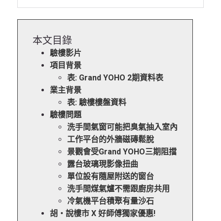
本文目錄
驗樓影片
項目背景
表: Grand YOHO 2期資料表
業主背景
表: 驗樓樓盤資料
驗樓問題
洗手間氣窗可能把臭氣抽入室內
工作平台的外牆磁磚鬆脫
景觀會受Grand YOHO三期阻擋
露台玻璃現影像扭曲
單位設有隨屋附送的窗台
洗手間煤氣爐不需跟廚房共用
冷氣機平台積聚有量沙石
胡‧說樓市 X 好師傅獨家優惠!