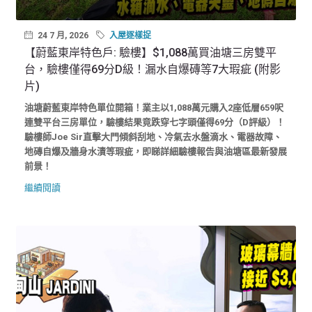
24 7 月, 2026
入屋逐樣捉
【蔚藍東岸特色戶: 驗樓】$1,088萬買油塘三房雙平
台，驗樓僅得69分D級！漏水自爆磚等7大瑕疵 (附影
片)
油塘蔚藍東岸特色單位開箱！業主以1,088萬元購入2座低層659呎
連雙平台三房單位，驗樓結果竟跌穿七字頭僅得69分（D評級）！
驗樓師Joe Sir直擊大門傾斜刮地、冷氣去水盤滴水、電器故障、
地磚自爆及牆身水漬等瑕疵，即睇詳細驗樓報告與油塘區最新發展
前景！
繼續閱讀