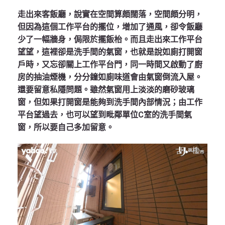
走出來客飯廳，說實在空間算頗闊落，空間頗分明，
但因為這個工作平台的擺位，增加了通風，卻令飯廳
少了一幅牆身，侷限於擺飯枱。而且走出來工作平台
望望，這裡卻是洗手間的氣窗，也就是說如廁打開窗
戶時，又忘卻關上工作平台門，同一時間又啟動了廚
房的抽油煙機，分分鐘如廁味道會由氣窗倒流入屋。
還要留意私隱問題。雖然氣窗用上淡淡的磨砂玻璃
窗，但如果打開窗是能夠到洗手間內部情況；由工作
平台望過去，也可以望到毗鄰單位C室的洗手間氣
窗，所以要自己多加留意。