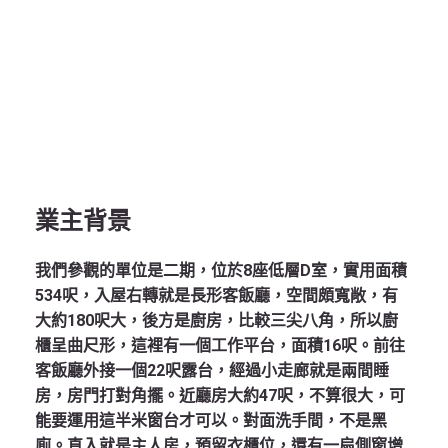
業主背景
我們參觀的單位是二期，位於8座低層D室，實用面積
534呎，入屋右轉就是長形客飯廳，空間頗寬敞，有
大約180呎大，後方是廚房，比較三尖八角，所以廚
櫃呈曲尺形，這裡有一個工作平台，面積16呎。前往
客飯廳外接一個22呎露台，經過小走廊就是兩間睡
房，房門打對角擺。近廳房大約47呎，不算很大，可
能要運用這半米窗台才可以。對面洗手間，不是黑
廁。直入就是主人房，預留衣櫃位，還有一扇側窗增