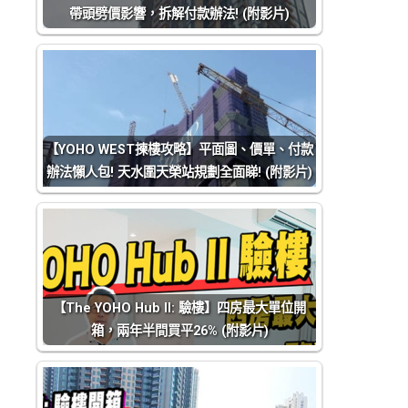
帶頭劈價影響，拆解付款辦法! (附影片)
【YOHO WEST揀樓攻略】平面圖、價單、付款
辦法懶人包! 天水圍天榮站規劃全面睇! (附影片)
【The YOHO Hub II: 驗樓】四房最大單位開
箱，兩年半間買平26% (附影片)