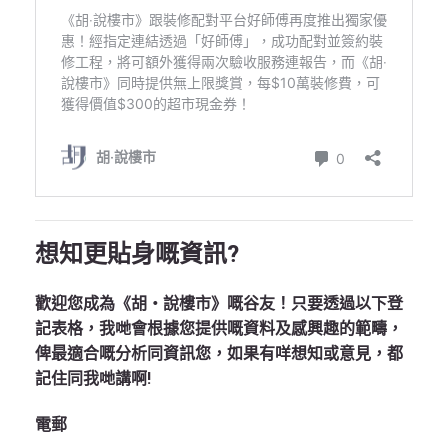
想知更貼身嘅資訊?
歡迎您成為《胡‧說樓市》嘅谷友！只要透過以下登
記表格，我哋會根據您提供嘅資料及感興趣的範疇，
俾最適合嘅分析同資訊您，如果有咩想知或意見，都
記住同我哋講啊!
電郵