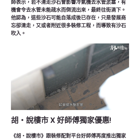
師表示，若不清走沙石會影響冷氣機去水管淤塞，有
機會令去水管未能疏水而倒流出來，最終往街滴下。
他認為，這些沙石可能自落成後已存在，只是發展商
忘卻清走，又或者附近很多裝修工程，而導致有沙石
吹入。
胡‧說樓市 X 好師傅獨家優惠!
《胡‧說樓市》跟裝修配對平台好師傅再度推出獨家