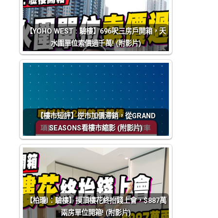
【YOHO WEST : 驗樓】696呎三房戶開箱，天
水圍單位索價過千萬! (附影片)
【樓市短評】逆市加價滯銷，從GRAND
SEASONS看樓市縮影 (附影片)
【柏瓏I：驗樓】摸頂樓花終抬錢上會，$887萬
兩房單位開箱! (附影片)