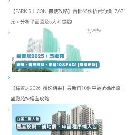
【PARK SILICON: 揀樓攻略】首批65伙折實均價17,671
元，分析平面圖及5大考慮點!
【綠置居2026: 攪珠結果】最新首10個中籤號碼出爐！
盛緻苑揀樓全攻略