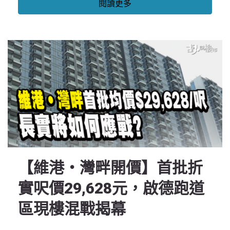
閱讀更多
【維港‧灣畔開價】首批折
實呎價29,628元，啟德跑道
區現樓混戰揭幕