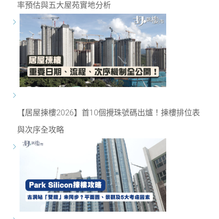
率預估與五大屋苑實地分析
【居屋揀樓2026】首10個攪珠號碼出爐！揀樓排位表
與次序全攻略