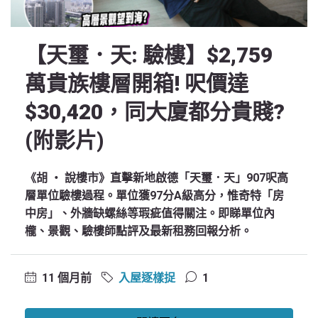
【天璽．天: 驗樓】$2,759
萬貴族樓層開箱! 呎價達
$30,420，同大廈都分貴賤?
(附影片)
《胡 ‧ 說樓市》直擊新地啟德「天璽．天」907呎高
層單位驗樓過程。單位獲97分A級高分，惟奇特「房
中房」、外牆缺螺絲等瑕疵值得關注。即睇單位內
櫳、景觀、驗樓師點評及最新租務回報分析。
11 個月前
入屋逐樣捉
1