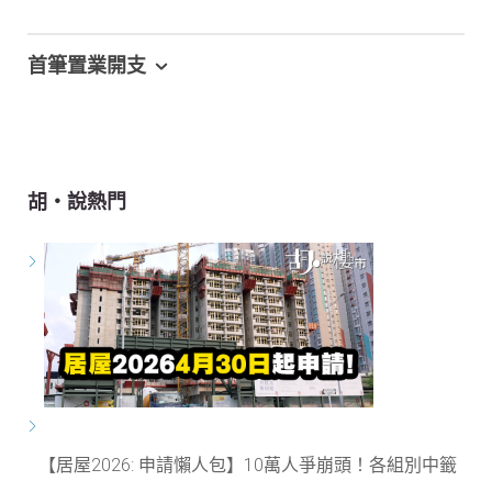
首筆置業開支
胡‧說熱門
【居屋2026: 申請懶人包】10萬人爭崩頭！各組別中籤