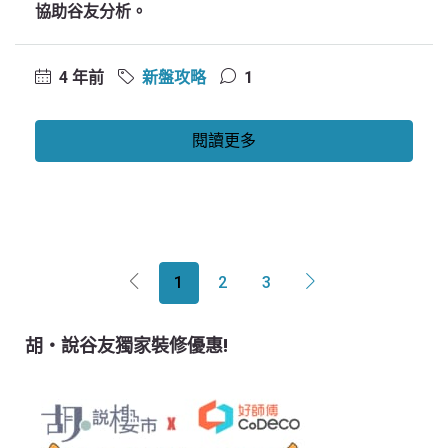
協助谷友分析。
4 年前
新盤攻略
1
閱讀更多
1
2
3
胡‧說谷友獨家裝修優惠!