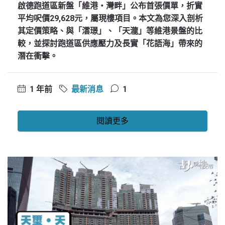
啟德跑道區新盤「維港‧灣畔」公布首張價單，折實
平均呎價29,628元，屬現樓項目。本文為您深入剖析
其定價策略、與「澐璟」、「天瀧」等維港景盤的比
較，並探討跑道區供應壓力及長實「花語海」帶來的
潛在衝擊。
1 年前
最新消息
1
閱讀更多