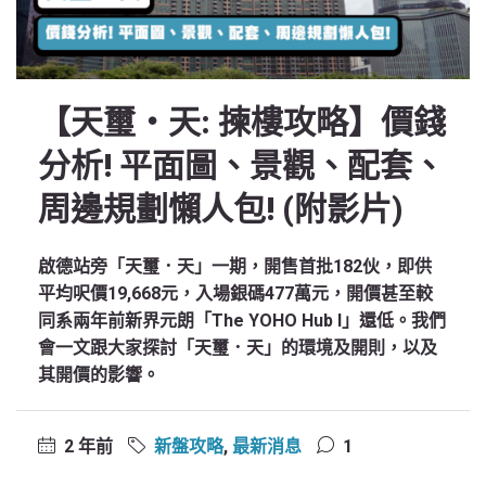
【天璽‧天: 揀樓攻略】價錢
分析! 平面圖、景觀、配套、
周邊規劃懶人包! (附影片)
啟德站旁「天璽．天」一期，開售首批182伙，即供
平均呎價19,668元，入場銀碼477萬元，開價甚至較
同系兩年前新界元朗「The YOHO Hub I」還低。我們
會一文跟大家探討「天璽．天」的環境及開則，以及
其開價的影響。
2 年前
新盤攻略
,
最新消息
1