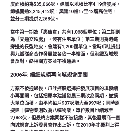
皮面積約為535,066呎，建議以地積比率4.19倍發展，
總樓面逾2,245,412呎，興建10幢17至42層高住宅，
並分三期提供2,268伙。
當中第一期為「惠康倉」共有1,068個單位；第二期則
為「交通交匯處」，沒有住宅單位；第三期則為港鐵
旁邊的長型地皮，會建有1,200個單位。當時爪哇提出
與九鐵磋商合作發展並各佔一半樓面，但港鐵及城規
會反對，終相關方案並不獲通過。
2006年: 縮細規模再向城規會闖關
方案不被通過後，爪哇控股選擇把發展項目的規模縮
小再闖關，包括把原本建議發展三期改為兩期，並擴
大單位面積，由平均每戶907呎增大至997呎；同時原
擬建十幢物業則改為八幢物業，單位數目也縮減至
2,063伙，但最終方案同樣不被接納，其後發展商一直
向城規會上訴委員會作出上訴，在2010年才獲判上得