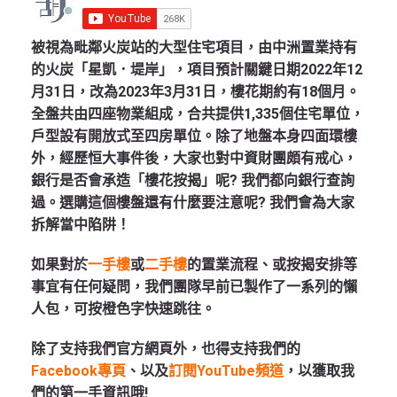
被視為毗鄰火炭站的大型住宅項目，由中洲置業持有
的火炭「星凱．堤岸」，項目預計關鍵日期2022年12
月31日，改為2023年3月31日，樓花期約有18個月。
全盤共由四座物業組成，合共提供1,335個住宅單位，
戶型設有開放式至四房單位。除了地盤本身四面環樓
外，經歷恒大事件後，大家也對中資財團頗有戒心，
銀行是否會承造「樓花按揭」呢? 我們都向銀行查詢
過。選購這個樓盤還有什麼要注意呢? 我們會為大家
拆解當中陷阱！
如果對於
一手樓
或
二手樓
的置業流程、或按揭安排等
事宜有任何疑問，我們團隊早前已製作了一系列的懶
人包，可按橙色字快速跳往。
除了支持我們官方網頁外，也得支持我們的
Facebook專頁
、以及
訂閱YouTube頻道
，以獲取我
們的第一手資訊哦!