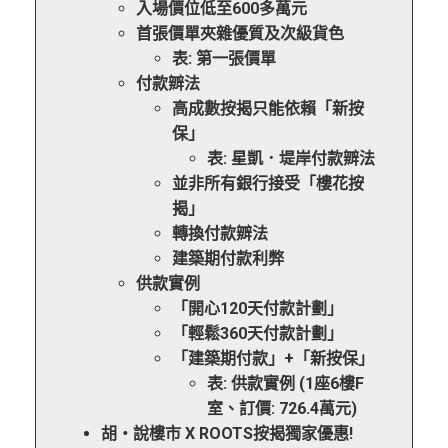
入場價位低至600多萬元
首張價單夾雜優質及次級貨色
表: 第一張價單
付款辧法
高成數按揭只能依賴「新按
保」
表: 星凱．堤岸付款辧法
並非所有銀行接受「樓花按
揭」
轉換付款辧法
建築期付款利弊
供款實例
「開心120天付款計劃」
「輕鬆360天付款計劃」
「建築期付款」+「新按保」
表: 供款實例 (1座6樓F
室、訂價: 726.4萬元)
胡‧說樓市 X ROOTS按揭獨家優惠!