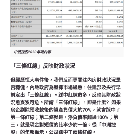
中洲控股2020年報內容
「三條紅線」反映財政狀況
但經歷恒大事件後，我們反而更關注內房財政狀況是
否穩健。內地政府為壓抑市場過熱，住建部及央行早
前定出「三條紅線」。踩中紅線愈多，反映其財政狀
況愈岌岌可危。所謂「三條紅線」，即是什麼? 如果
房企剔除預收款後的資產負債大於70%，就會踩中了
第一條紅線；第二條就是，淨負債率超過100%；第
三，就是現金對短債的比率少於一倍。從「中洲控
股」的年報顯示，公司踩中了兩條紅線。