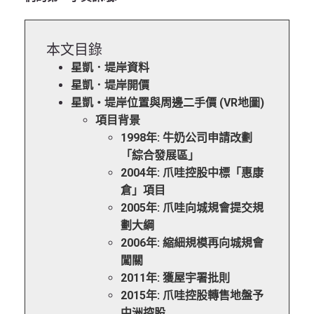
本文目錄
星凱．堤岸資料
星凱．堤岸開價
星凱‧堤岸位置與周邊二手價 (VR地圖)
項目背景
1998年: 牛奶公司申請改劃
「綜合發展區」
2004年: 爪哇控股中標「惠康
倉」項目
2005年: 爪哇向城規會提交規
劃大綱
2006年: 縮細規模再向城規會
闖關
2011年: 獲屋宇署批則
2015年: 爪哇控股轉售地盤予
中洲控股