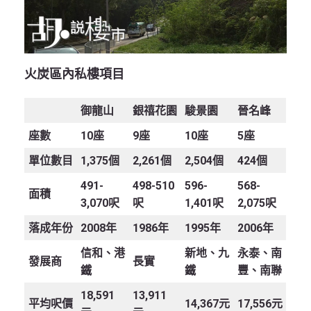
火炭區內私樓項目
御龍山
銀禧花園
駿景園
晉名峰
座數
10座
9座
10座
5座
單位數目
1,375個
2,261個
2,504個
424個
491-
498-510
596-
568-
面積
3,070呎
呎
1,401呎
2,075呎
落成年份
2008年
1986年
1995年
2006年
信和、港
新地、九
永泰、南
發展商
長實
鐵
鐵
豐、南聯
18,591
13,911
平均呎價
14,367元
17,556元