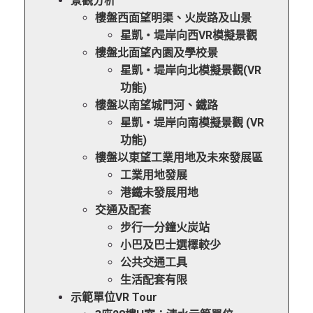
景觀分析
樓盤西面望明渠、火炭路及山景
星凱‧堤岸向西VR模擬景觀
樓盤北面望內園及學校景
星凱‧堤岸向北模擬景觀(VR
功能)
樓盤以南望城門河、鐵路
星凱‧堤岸向南模擬景觀 (VR
功能)
樓盤以東望工業用地及未來發展區
工業用地發展
港鐵未發展用地
交通及配套
步行一分鐘火炭站
小巴及巴士選檡較少
公共交通工具
生活配套有限
示範單位VR Tour