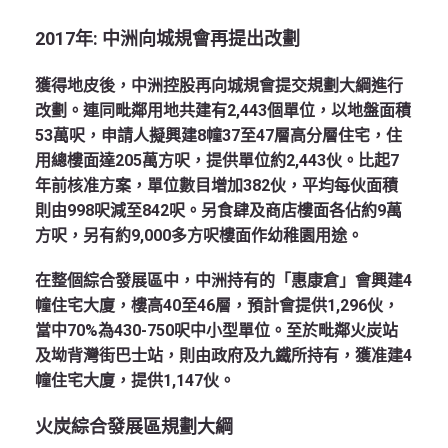
2017年: 中洲向城規會再提出改劃
獲得地皮後，中洲控股再向城規會提交規劃大綱進行
改劃。連同毗鄰用地共建有2,443個單位，以地盤面積
53萬呎，申請人擬興建8幢37至47層高分層住宅，住
用總樓面達205萬方呎，提供單位約2,443伙。比起7
年前核准方案，單位數目增加382伙，平均每伙面積
則由998呎減至842呎。另食肆及商店樓面各佔約9萬
方呎，另有約9,000多方呎樓面作幼稚園用途。
在整個綜合發展區中，中洲持有的「惠康倉」會興建4
幢住宅大廈，樓高40至46層，預計會提供1,296伙，
當中70%為430-750呎中小型單位。至於毗鄰火炭站
及坳背灣街巴士站，則由政府及九鐵所持有，獲准建4
幢住宅大廈，提供1,147伙。
火炭綜合發展區規劃大綱