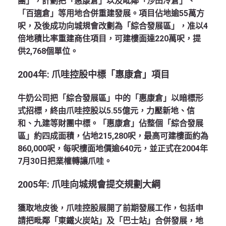
團」，計劃把「惠康倉」以及毗鄰「沙田冷倉」、
「百適倉」等用地合併重建發展。項目佔地逾55萬方
呎，及後成功向城規會改劃為「綜合發展區」，准以4
倍地積比率重建商住項目，可建樓面達220萬呎，提
供2,768個單位。
2004年: 爪哇控股中標「惠康倉」項目
牛奶公司把「綜合發展區」中的「惠康倉」以暗標形
式招標，終由爪哇控股以5.55億元，力壓新地、信
和、九建等財團中標。「惠康倉」佔整個「綜合發展
區」約四成面積，佔地215,280呎，最高可建樓面約為
860,000呎，每呎樓面地價逾640元，並正式在2004年
7月30日把業權轉讓爪哇。
2005年: 爪哇向城規會提交規劃大綱
獲取地皮後，爪哇控股展開了前期發展工作，包括申
請把毗鄰「東鐵火炭站」及「巴士站」合併發展，地