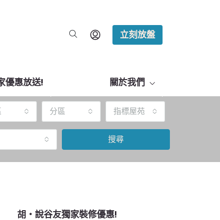
立刻放盤
家優惠放送!
關於我們
區
分區
指標屋苑
搜尋
胡‧說谷友獨家裝修優惠!