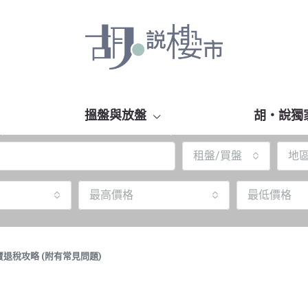
搵盤與放盤
胡‧說獨
租盤/買盤
地
最高價格
最低價格
退稅攻略 (附有常見問題)