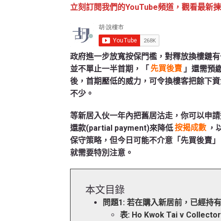
立刻訂閱我們的YouTube頻道，觀看最新
政府進一步放寬按保門檻，對釋放換樓鏈有
並不單止一半首期，「
先買後賣
」還需預繳
後，首期壓低的威力，可令換樓客把餘下資
不少。
等新居入伙一年內把舊居沽走，你可以申請
還款(partial payment)來降低
按揭成數
，
保守策略，但今日可能不介意「先買後賣」
就需要特別注意。
本文目錄
問題1: 若在購入新居前，已經持
表: Ho Kwok Tai v Collect