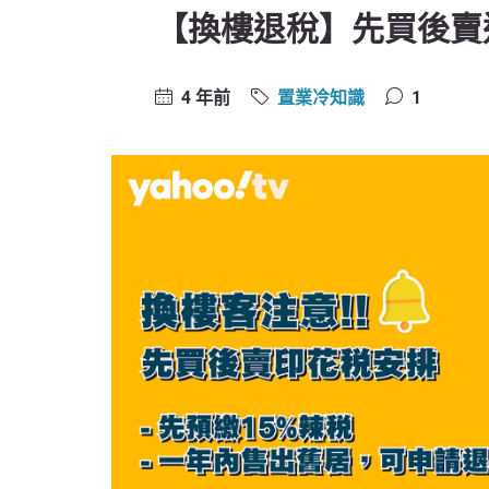
【換樓退稅】先買後賣退
4 年前
置業冷知識
1