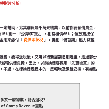
揀樓影片分析!
一定幫助，尤其購買過千萬元物業，以前你要預備資金，
15%劃一「從價印花稅」，相當樓價65%；但放寬按保
金用來繳付「
從價印花稅
」，變相「儲首期」壓力減輕
退稅。獲得退稅後，又可以待新居罰息期過後，透過部份
以減輕供樓負擔。因此，以前換樓客採用「先賣後買」的
。不過，在樓換樓過程中的一些報稅及退稅安排，有幾點
有多於一層物業，能否退稅?
or of Stamp Revenue重點