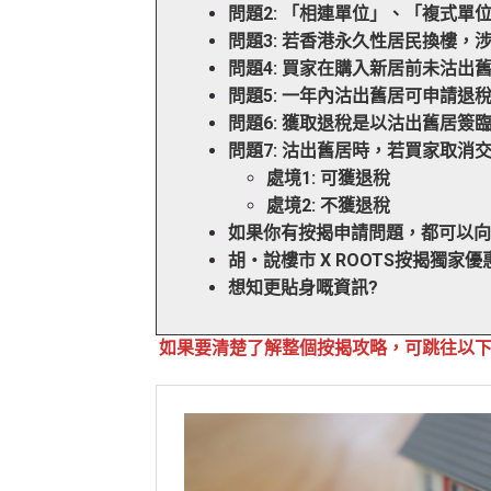
問題2: 「相連單位」、「複式單
問題3: 若香港永久性居民換樓，
問題4: 買家在購入新居前未沽出
問題5: 一年內沽出舊居可申請退
問題6: 獲取退稅是以沽出舊居簽
問題7: 沽出舊居時，若買家取消
處境1: 可獲退稅
處境2: 不獲退稅
如果你有按揭申請問題，都可以
胡‧說樓市 X ROOTS按揭獨家優惠
想知更貼身嘅資訊?
如果要清楚了解整個按揭攻略，可跳往以