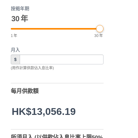
按揭年期
30
年
1
年
30
年
月入
$
(用作計算供款佔入息比率)
每月供款額
HK$13,056.19
所須月入 (以供款佔入息比率上限50%