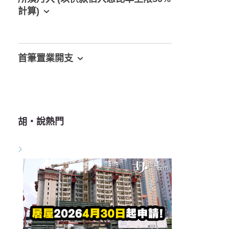
計算)
首筆置業開支
胡‧說熱門