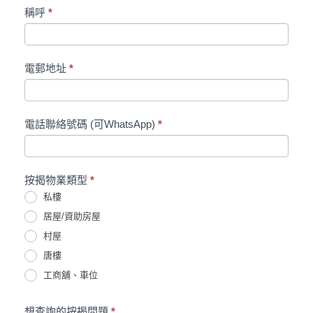
Roots
稱呼
*
聯
絡
表
電郵地址
*
格
電話聯絡號碼 (可WhatsApp)
*
按揭物業類型
*
私樓
居屋/資助房屋
村屋
唐樓
工商舖、車位
想查詢的按揭問題
*