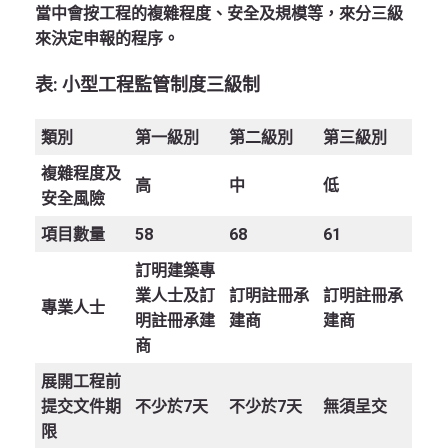
當中會按工程的複雜程度、安全及規模等，來分三級
來決定申報的程序。
表: 小型工程監管制度三級制
類別
第一級別
第二級別
第三級別
複雜程度及
高
中
低
安全風險
項目數量
58
68
61
訂明建築專
業人士及訂
訂明註冊承
訂明註冊承
專業人士
明註冊承建
建商
建商
商
展開工程前
提交文件期
不少於7天
不少於7天
無須呈交
限