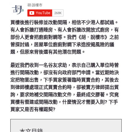
買樓後進行裝修並改動間隔，相信不少港人都試過。
有人會拆牆打通睡房、有人會拆牆改開放式廚房，有
部份人更會把廚廁對調等。我們《胡．說樓市》之前
曾探討過，居屋單位廚廁對調下承造按揭風險的議
題，但原來背後還有其他潛在問題。
最近我們收到一名谷友求助，表示自己購入單位時曾
進行間隔改動，卻沒有向政府部門申請。當近期她決
定把物業出售，下手買家簽署臨時買賣合約，其後去
到律師樓處理正式買賣合約時，卻被賣方律師提出質
詢，要求她補交間隔改動文件，最終成交膠著。究竟
買樓有僭建或間隔改動，什麼情況才需要入則? 下手
買家又是否有權踢契?
本文目錄