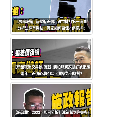
【獨家報道: 新盤追差價】跌市撻訂第一滴血!
分析法律爭拗點，買家如何自保? (附影片)
【新盤取消交易被拖延】凱柏峰買家撻訂被拖足
兩年，差價6%變18%，買家如何應對?
【施政報告2023：即日分析】減辣幫到你幾多?