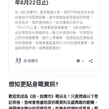
想知更貼身嘅資訊?
歡迎您成為《胡‧說樓市》嘅谷友！只要透過以下登
記表格，我哋會根據您提供嘅資料及感興趣的範疇，
俾最適合嘅分析同資訊您，如果有咩想知或意見，都