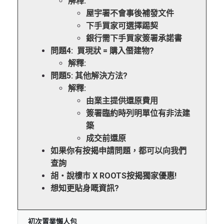
解釋:
屋宇署不會事後補發文件
下手買家可選擇踢契
銀行需下手買家簽署承諾書
問題4: 買現狀 = 購入僭建物?
解釋:
問題5: 其他解決方法?
解釋:
由業主提供還原費用
簽署臨約時列明單位有非法建
築
成交前還原
如果你有按揭申請問題，都可以向我們
查詢
胡‧說樓市 X ROOTS按揭獨家優惠!
想知更貼身嘅資訊?
初次置業懶人包