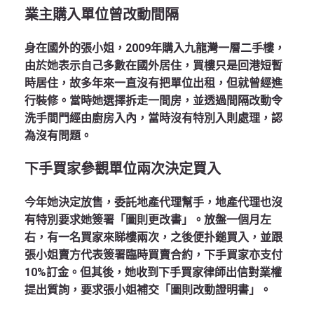
業主購入單位曾改動間隔
身在國外的張小姐，2009年購入九龍灣一層二手樓，
由於她表示自己多數在國外居住，買樓只是回港短暫
時居住，故多年來一直沒有把單位出租，但就曾經進
行裝修。當時她選擇拆走一間房，並透過間隔改動令
洗手間門經由廚房入內，當時沒有特別入則處理，認
為沒有問題。
下手買家參觀單位兩次決定買入
今年她決定放售，委託地產代理幫手，地產代理也沒
有特別要求她簽署「圖則更改書」。放盤一個月左
右，有一名買家來睇樓兩次，之後便扑鎚買入，並跟
張小姐賣方代表簽署臨時買賣合約，下手買家亦支付
10%訂金。但其後，她收到下手買家律師出信對業權
提出質詢，要求張小姐補交「圖則改動證明書」。