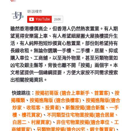
雖然香港樓價高企，但香港人仍然熱衷置業。有人期
望覓得安樂窩上車、有人希望細屋搬大屋換樓提升生
活，有人純粹抱短炒摸貨心態置業，部份則希望持有
長線收租。無論你選購一手樓、二手樓，居屋、抑或
購入車位、工商舖，以至海外物業，甚至另類物業如
凶宅及銀主盤等，背後也離不開「按揭」兩個字。本
文希望提供一個總綱提要，方便大家按不同需求搜索
出相關按揭資訊。
快速跳往：
按揭初哥版 (適合上車新手、首置客)
、
按
揭種類
、
按揭進階版 (適合換樓客)
、
按揭進階版(適合
炒家、收租客、投資者)
、
新盤按揭(適合新盤、一手
樓、樓花買家)
、
不同類型住宅物業按揭(適合居屋、
白居二、村屋買家)
、
非住宅物業按揭(適合車位、工
商舖買家)
、
另類物業按揭(適合凶宅、銀主盤買家)
、