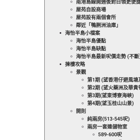
南港島線開通後對白領更便
屋苑自設商場
屋苑設有兩個會所
鄰近「鴨脷洲油庫」
海怡半島小檔案
海怡半島優點
海怡半島缺點
海怡半島最新呎價走勢 (不斷
揀樓攻略
景觀
第1期 (望香港仔避風塘
第2期 (望火藥洲及華貴
第3期(望東博寮海峽)
第4期(望玉桂山山景)
開則
純兩房(513-545呎)
兩房一套連儲物室
589-600呎