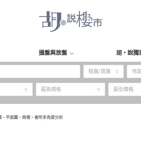
搵盤與放盤
胡‧說獨
租盤/買盤
地
最高價格
最低價格
價、平面圖、商場、會所多角度分析