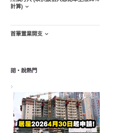
計算)
首筆置業開支
胡‧說熱門