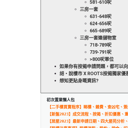
581-610呎
三房一套
631-648呎
624-656呎
665-689呎
三房一套連儲物室
718-789呎
739-791呎
>800呎單位
如果你有按揭申請問題，都可以
胡‧說樓市 X ROOTS按揭獨家優惠
想知更貼身嘅資訊?
初次置業懶人包
【二手樓買賣程序】睇樓、雜費、查凶宅、簽
【新盤2023】成交流程、按揭、折扣優惠、
【居屋2023】最新申請日期、四大屋苑分析