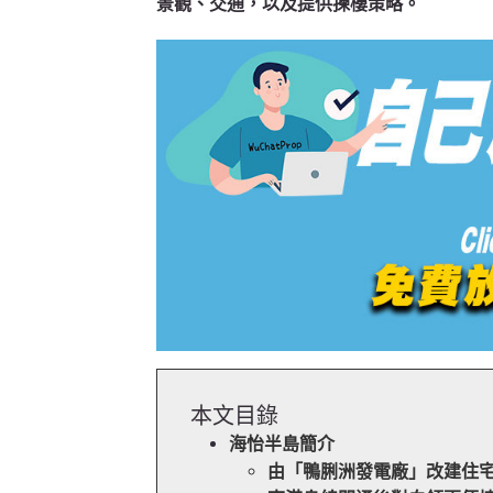
景觀、交通，以及提供揀樓策略。
本文目錄
海怡半島簡介
由「鴨脷洲發電廠」改建住