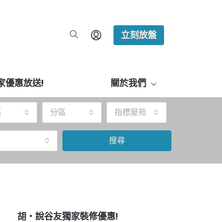
立刻放盤
家優惠放送!
關於我們
區
分區
指標屋苑
搜尋
胡‧說谷友獨家裝修優惠!