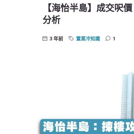
【海怡半島】成交呎價
分析
3 年前
置業冷知識
1