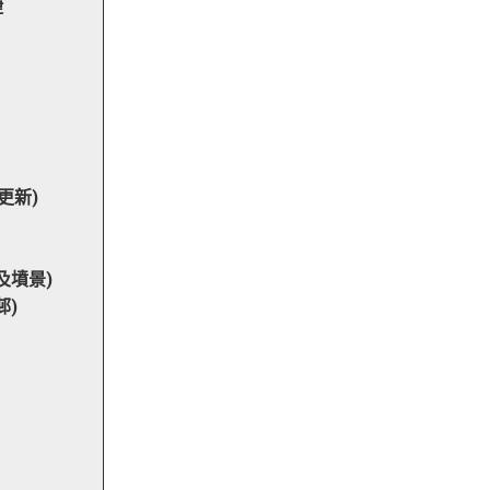
捷
更新)
及墳景)
邨)