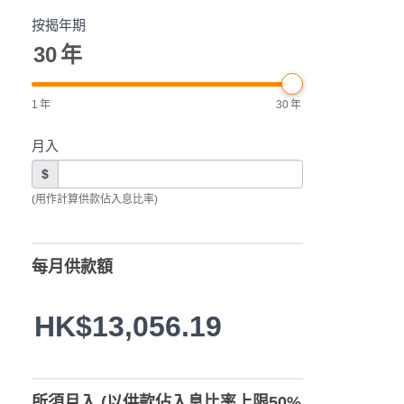
按揭年期
30
年
1
年
30
年
月入
$
(用作計算供款佔入息比率)
每月供款額
HK$13,056.19
所須月入 (以供款佔入息比率上限50%