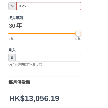
%
按揭年期
30
年
1
年
30
年
月入
$
(用作計算供款佔入息比率)
每月供款額
HK$13,056.19