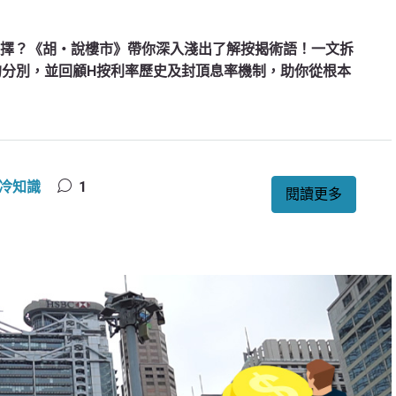
何選擇？《胡‧說樓市》帶你深入淺出了解按揭術語！一文拆
細P的分別，並回顧H按利率歷史及封頂息率機制，助你從根本
冷知識
1
閱讀更多