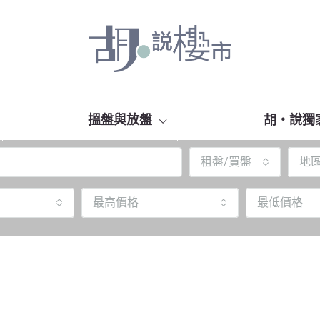
搵盤與放盤
胡‧說獨
租盤/買盤
地
最高價格
最低價格