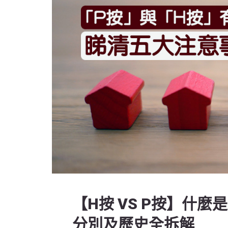
【H按 VS P按】什麼
分別及歷史全拆解