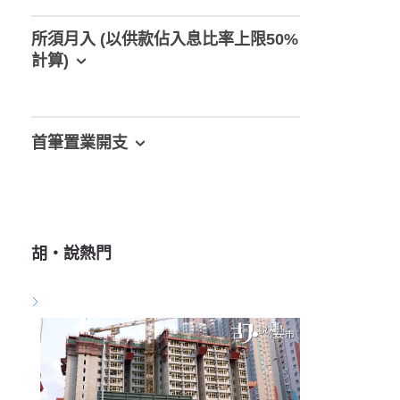
所須月入 (以供款佔入息比率上限50%
計算)
首筆置業開支
胡‧說熱門