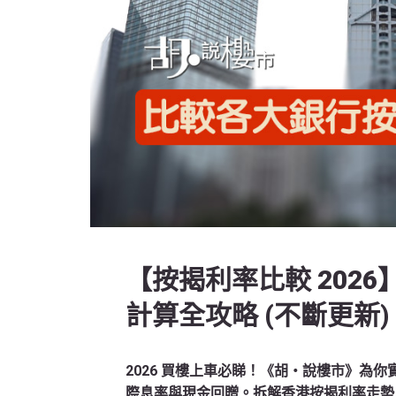
【按揭利率比較 202
計算全攻略 (不斷更新)
2026 買樓上車必睇！《胡‧說樓市》為你
際息率與現金回贈。拆解香港按揭利率走勢