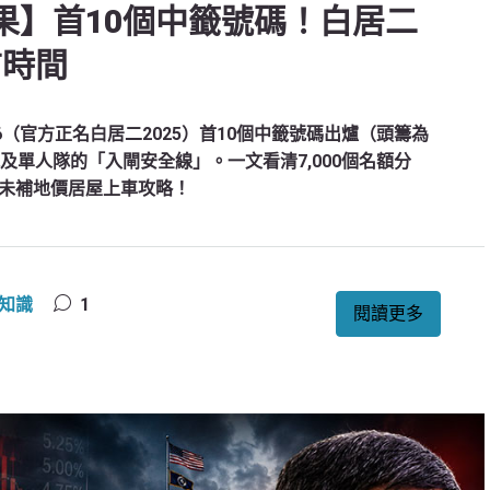
結果】首10個中籤號碼！白居二
信時間
（官方正名白居二2025）首10個中籤號碼出爐（頭籌為
及單人隊的「入閘安全線」。一文看清7,000個名額分
未補地價居屋上車攻略！
知識
1
閱讀更多