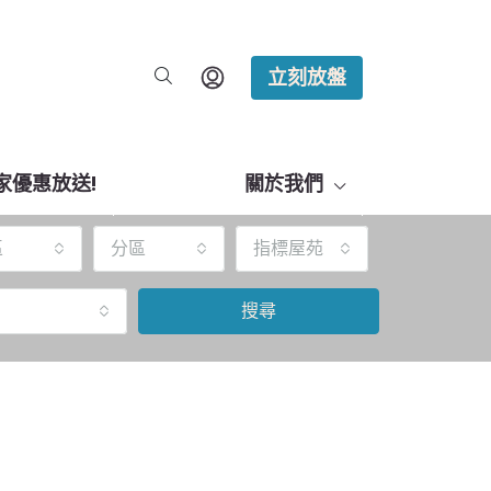
立刻放盤
家優惠放送!
關於我們
區
分區
指標屋苑
搜尋