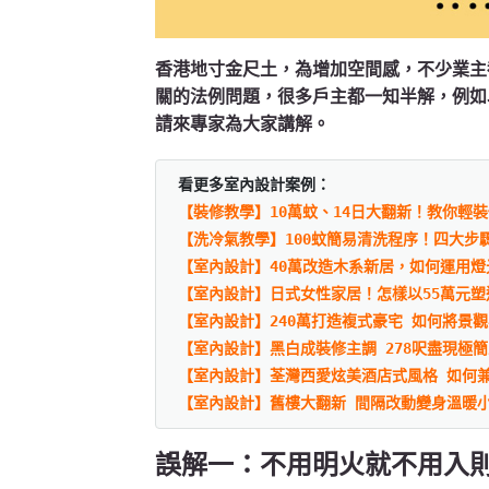
香港地寸金尺土，為增加空間感，不少業主
關的法例問題，很多戶主都一知半解，例如
請來專家為大家講解。
看更多室內設計案例：
【裝修教學】10萬蚊、14日大翻新！教你輕
【洗冷氣教學】100蚊簡易清洗程序！四大步
【室內設計】40萬改造木系新居，如何運用燈
【室內設計】日式女性家居！怎樣以55萬元
【室內設計】240萬打造複式豪宅 如何將景
【室內設計】黑白成裝修主調 278呎盡現極
【室內設計】荃灣西愛炫美酒店式風格 如何
【室內設計】舊樓大翻新 間隔改動變身溫暖
誤解一：不用明火就不用入