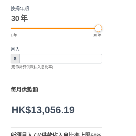
按揭年期
30
年
1
年
30
年
月入
$
(用作計算供款佔入息比率)
每月供款額
HK$13,056.19
所須月入 (以供款佔入息比率上限50%