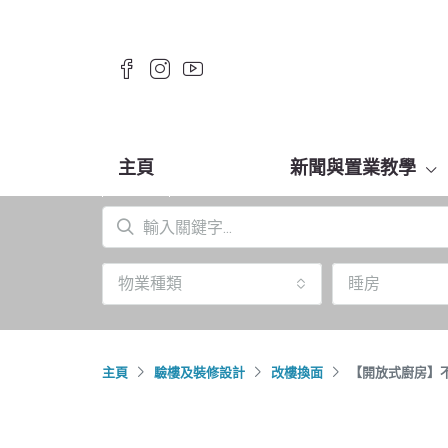
主頁
新聞與置業教學
物業種類
睡房
主頁
驗樓及裝修設計
改樓換面
【開放式廚房】