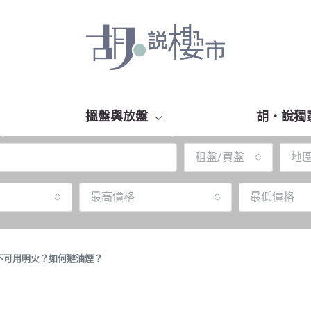
搵盤與放盤
胡‧說獨
租盤/買盤
地
最高價格
最低價格
不可用明火？如何避油煙？