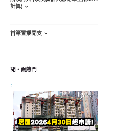
計算)
首筆置業開支
胡‧說熱門