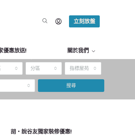
立刻放盤
家優惠放送!
關於我們
區
分區
指標屋苑
搜尋
胡‧說谷友獨家裝修優惠!