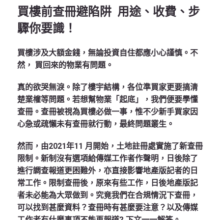
買樓前查冊避陷阱 用途、收費、步
驟你要識！
買樓涉及大額金錢，無論投資自住都應小心謹慎。不
然， 買回來的物業有問題。
真的欲哭無淚。除了樓宇結構，各位準買家更要搞清
楚業權等問題。若想幫物業「起底」，我們便要學懂
查冊。查冊被視為買樓必做一事，惟不少新手買家因
心急或疏懶未有查冊就行動，最終問題叢生。
然而，由2021年11 月開始，土地註冊處實施了新查冊
限制。新制沒有選項給傳媒工作者作聲明，日後除了
進行調查報道更困難外，亦直接影響地產版記者的日
常工作。限制查冊後，原來有些工作，日後地產版記
者未必能為大眾做到。究竟我們在合規情況下查冊，
可以找到甚麼資料？查冊時有甚麼要注意？以及傳媒
工作者有什麼事項不能再報道? 下文一一解答。