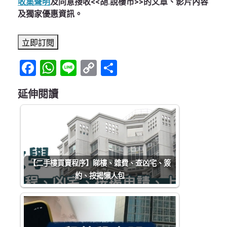
收集聲明
及同意接收<<胡.說樓市>>的文章、影片內容
及獨家優惠資訊。
Facebook
WhatsApp
Line
Copy
Share
Link
延伸閱讀
【二手樓買賣程序】睇樓、雜費、查凶宅、簽
約、按揭懶人包