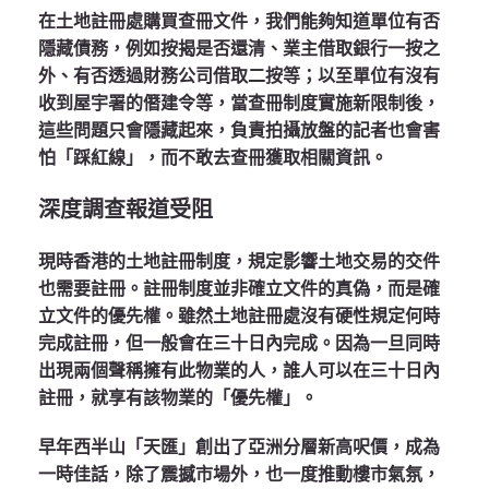
在土地註冊處購買查冊文件，我們能夠知道單位有否
隱藏債務，例如按揭是否還清、業主借取銀行一按之
外、有否透過財務公司借取二按等；以至單位有沒有
收到屋宇署的僭建令等，當查冊制度實施新限制後，
這些問題只會隱藏起來，負責拍攝放盤的記者也會害
怕「踩紅線」，而不敢去查冊獲取相關資訊。
深度調查報道受阻
現時香港的土地註冊制度，規定影響土地交易的交件
也需要註冊。註冊制度並非確立文件的真偽，而是確
立文件的優先權。雖然土地註冊處沒有硬性規定何時
完成註冊，但一般會在三十日內完成。因為一旦同時
出現兩個聲稱擁有此物業的人，誰人可以在三十日內
註冊，就享有該物業的「優先權」。
早年西半山「天匯」創出了亞洲分層新高呎價，成為
一時佳話，除了震撼市場外，也一度推動樓市氣氛，