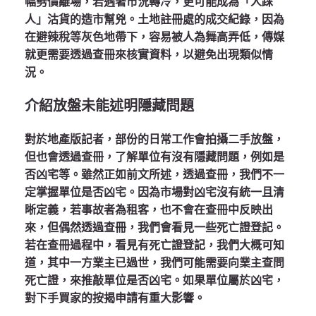
幅劈價離場，若遇著市況轉冷，更可能成為「人踩
人」沽貨的造市幫兇。土地註冊處的成交紀錄，因為
在避辣稅等灰色地帶下，容易被人為舞高弄低，傳媒
就更需要透過查冊來核實資料，以避免出現類似情
況。
介紹放盤未能述明隱藏問題
對於地產版記者，部份的日常工作會拍攝二手放盤，
但也會透過查冊，了解單位有沒有隱藏問題，例如是
否凶宅等。雖然正如前文所述，透過查冊，我們不一
定掌握單位是否凶宅。因為市場對凶宅沒有統一且清
晰定義，若事故者為租客，也不會在查冊中反映出
來，但偶然透過查冊，我們會看見一些死亡證登記。
若在查冊過程中，看見有死亡證登記，我們大概可知
道，其中一方業主已過世，我們可能需要向業主查問
死亡證，來推敲單位是否凶宅。如果單位屬於凶宅，
對下手買家的按揭申請有重大影響。