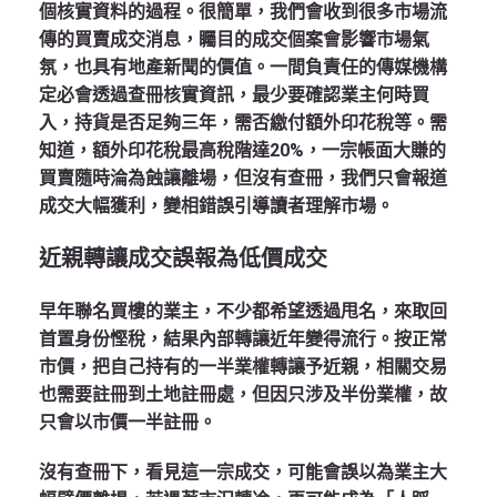
個核實資料的過程。很簡單，我們會收到很多市場流
傳的買賣成交消息，矚目的成交個案會影響市場氣
氛，也具有地產新聞的價值。一間負責任的傳媒機構
定必會透過查冊核實資訊，最少要確認業主何時買
入，持貨是否足夠三年，需否繳付額外印花稅等。需
知道，額外印花稅最高稅階達20%，一宗帳面大賺的
買賣隨時淪為蝕讓離場，但沒有查冊，我們只會報道
成交大幅獲利，變相錯誤引導讀者理解市場。
近親轉讓成交誤報為低價成交
早年聯名買樓的業主，不少都希望透過甩名，來取回
首置身份慳稅，結果內部轉讓近年變得流行。按正常
市價，把自己持有的一半業權轉讓予近親，相關交易
也需要註冊到土地註冊處，但因只涉及半份業權，故
只會以市價一半註冊。
沒有查冊下，看見這一宗成交，可能會誤以為業主大