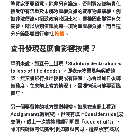
準買家更要留意。除非另有議定，否則買家並無責任
接受帶有沉重及未解除產權負擔的賣家物業業權，例
如非法僭建可招致政府收回土地，業權因此變得有欠
妥善，所以該類僭建物是一項物業產權負擔，而且這
分分鐘影響銀行審批
按揭
。
查冊發現甚麼會影響按揭？
舉例來說，如查冊上出現「Statutory declaration as
to loss of title deeds」，即表示物業是無契或缺
契，無契樓銀行批出按揭或有障礎，亦會增加日後轉
售難度。在未能上會的情況下，最壞情況可能要面臨
撻訂。
另一個要留神的地方是送契樓。如果在查冊上看到
Assignment(轉讓契)，但沒有填上Consideration(成
交價)，或上一次業權轉讓列明是「deed of gift」，
除非該轉讓有法院令(例如離婚官司、遺產承辦)或居