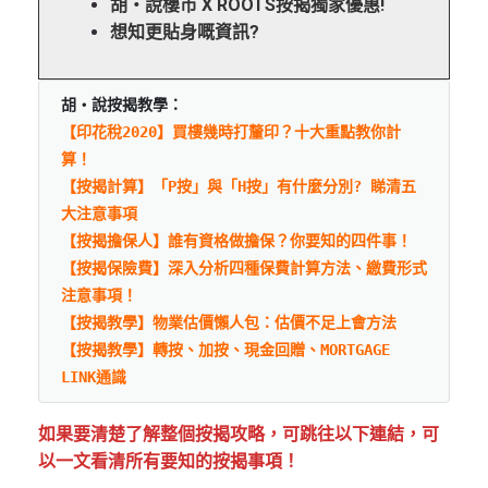
胡‧說樓市 X ROOTS按揭獨家優惠!
想知更貼身嘅資訊?
胡‧說按揭教學：
【印花稅2020】買樓幾時打釐印？十大重點教你計
算！
【按揭計算】「P按」與「H按」有什麼分別? 睇清五
大注意事項
【按揭擔保人】誰有資格做擔保？你要知的四件事！
【按揭保險費】深入分析四種保費計算方法、繳費形式
注意事項！
【按揭教學】物業估價懶人包：估價不足上會方法
【按揭教學】轉按、加按、現金回贈、MORTGAGE 
LINK通識
如果要清楚了解整個按揭攻略，可跳往以下連結，可
以一文看清所有要知的按揭事項！