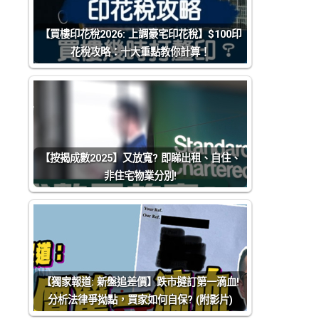
【買樓印花稅2026: 上調豪宅印花稅】$100印
花稅攻略：十大重點教你計算！
【按揭成數2025】又放寬? 即睇出租、自住、
非住宅物業分別!
【獨家報道: 新盤追差價】跌市撻訂第一滴血!
分析法律爭拗點，買家如何自保? (附影片)