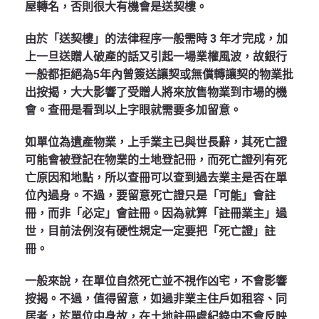
屋轉名，否則很大有機會是送契樓。
由於「送契樓」的法律程序一般需時 3 年才完成，加
上一旦送贈人破產的話又引起一場業權風波，故銀行
一般都拒絕為5年內曾簽送讓契或無償轉讓契的物業批
出按揭，大大影響了受贈人將來放售物業到市場的機
會。查冊是看到以上字眼就需要多加留意。
如單位為遺產物業，上手業主已與世長辭，其死亡證
可能會被登記在物業的土地登記冊，而死亡證列有死
亡原因和地點，所以查冊可以查到過去業主是否在單
位內過身。不過，要留意死亡證只是「可能」會註
冊，而非「必定」會註冊。因為就算「註冊業主」過
世，目前法例沒有硬性規定一定要把「死亡證」註
冊。
一般來說，在單位自然死亡並不視作凶宅，不會影響
按揭。不過，值得留意，如過非業主住戶如租容、同
居者，於單位中身故，在土地註冊處紀錄中不會反映