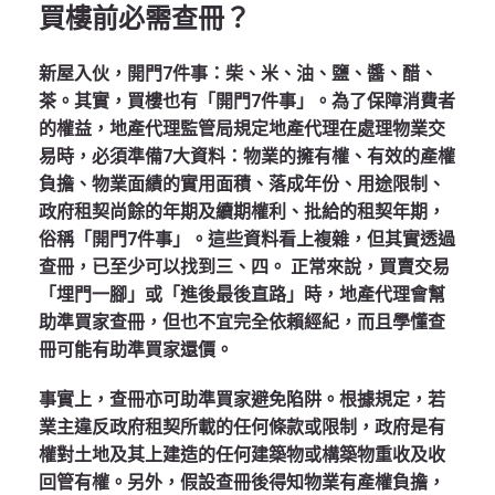
買樓前必需查冊？
新屋入伙，開門7件事：柴、米、油、鹽、醬、醋、
茶。其實，買樓也有「開門7件事」。為了保障消費者
的權益，地產代理監管局規定地產代理在處理物業交
易時，必須準備7大資料：物業的擁有權、有效的產權
負擔、物業面績的實用面積、落成年份、用途限制、
政府租契尚餘的年期及續期權利、批給的租契年期，
俗稱「開門7件事」。這些資料看上複雜，但其實透過
查冊，已至少可以找到三、四。 正常來說，買賣交易
「埋門一腳」或「進後最後直路」時，地產代理會幫
助準買家查冊，但也不宜完全依賴經紀，而且學懂查
冊可能有助準買家還價。
事實上，查冊亦可助準買家避免陷阱。根據規定，若
業主違反政府租契所載的任何條款或限制，政府是有
權對土地及其上建造的任何建築物或構築物重收及收
回管有權。另外，假設查冊後得知物業有產權負擔，