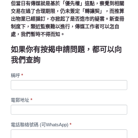
但當日有傳媒就是基於「優先權」這點，察覺到相關
交易在過了合理期限，仍未簽定「轉讓契」，而推算
出物業已經撻訂，亦掀起了是否造市的疑雲。新查冊
制度下，類近監察難以進行，傳媒工作者可以怎自
處，我們暫時不得而知。
如果你有按揭申請問題，都可以向
我們查詢
Roots
稱呼
*
聯
絡
表
電郵地址
*
格
電話聯絡號碼 (可WhatsApp)
*