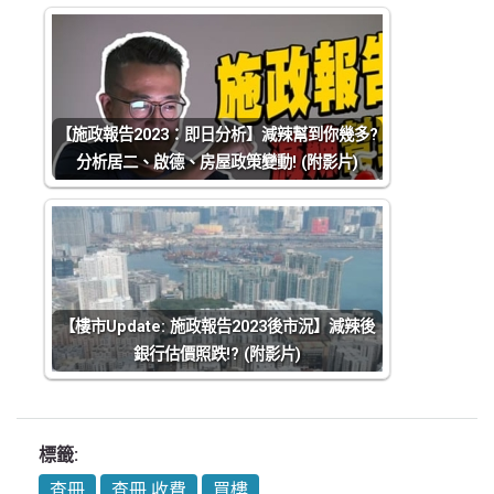
【施政報告2023：即日分析】減辣幫到你幾多?
分析居二、啟德、房屋政策變動! (附影片)
【樓市Update: 施政報告2023後市況】減辣後
銀行估價照跌!? (附影片)
標籤:
查冊
查冊 收費
買樓