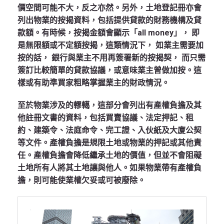
價空間可能不大，反之亦然。另外，土地登記冊亦會
列出物業的按揭資料，包括提供貸款的財務機構及貸
款額。有時候，按揭金額會顯示「all money」， 即
是無限額或不定額按揭，這類情況下， 如業主需要加
按的話， 銀行與業主不用再簽署新的按揭契， 而只需
簽訂比較簡單的貸款協議，或意味業主曾做加按。這
樣或有助準買家粗略掌握業主的財政情況。
至於物業涉及的轇轕，這部分會列出有產權負擔及其
他註冊文書的資料，包括買賣協議、法定押記、租
約、建築令、法庭命令、完工證、入伙紙及大廈公契
等文件。產權負擔是規限土地或物業的押記或其他責
任。產權負擔會降低繼承土地的價值，但並不會阻礙
土地所有人將其土地讓與他人。如果物業帶有產權負
擔，則可能使業權欠妥或可被廢除。