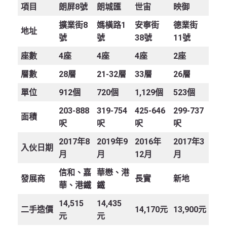
項目
朗屏8
號
朗城匯
世宙
映御
擴業街8
媽橫路1
安寧街
德業街
地址
號
號
38號
11號
座數
4座
4座
4座
2座
層數
28層
21-32層
33層
26層
單位
912個
720個
1,129個
523個
203-888
319-754
425-646
299-737
面積
呎
呎
呎
呎
2017年8
2019年9
2016年
2017年3
入伙日期
月
月
12月
月
信和、嘉
華懋、港
發展商
長實
新地
華、港鐵
鐵
14,515
14,435
二手造價
14,170元
13,900元
元
元