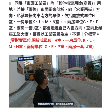
II」同屬「東頭工業區」內「其他指定用途(商貿)」用
地。若據「雨後」布局圖來剖析，向「宏業西街」方
向、也就是扭向東南方的單位，包括開放式單位H
室、一房單位K、L、M、N室、、兩房單位G、F、P
室、兩房一套J室、都會透過自己內園方向，望向此幾
座工業大廈。景觀以工業區景為主，不算十分標青。
(受影響單位:開放式單位: H室、一房單位: K、L、
M、N室、兩房單位: G、F、P室、兩房一套: J室)