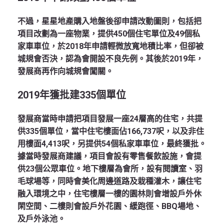
不過，星星地產購入地盤後卻申請改動圖則，包括把
項目改劃為一座物業，提供450個住宅單位及49個私
家車車位，於2018年申請輕微放寬地積比率，但卻被
城規會否決，認為會開設不良先例。其後於2019年，
發展商再作向城規會闖關。
2019
年獲批建335
個單位
發展商當時申請把項目發展一座24層高的住宅，共提
供335個單位，當中住宅樓面佔166,737呎，以及非住
用樓面4,413呎，另提供54個私家車車位，最終獲批。
據當時發展商建議，項目會設有零售餐飲設施，會提
供23個公眾車位。地下樓層為會所，設有閱讀室、羽
毛球場等，同時會美化周邊道路及栽種灌木，讓住宅
融入環境之中，住宅樓層一樓的園林則會增設戶外休
閑空間、二樓則會設戶外花園、緩跑徑、BBQ場地、
及戶外泳池。