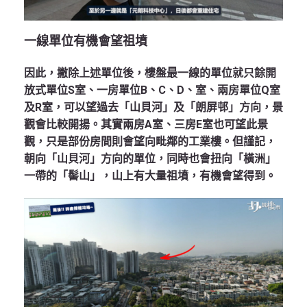
一線單位有機會望祖墳
因此，撇除上述單位後，樓盤最一線的單位就只餘開
放式單位S室、一房單位B、C、D、室、兩房單位Q室
及R室，可以望過去「山貝河」及「朗屏邨」方向，景
觀會比較開揚。其實兩房A室、三房E室也可望此景
觀，只是部份房間則會望向毗鄰的工業樓。但謹記，
朝向「山貝河」方向的單位，同時也會扭向「橫洲」
一帶的「髻山」，山上有大量祖墳，有機會望得到。