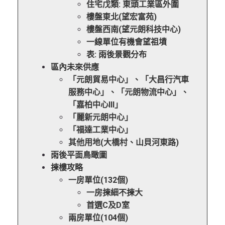
住宅戊類: 東頭工業區外圍
樓盤東北(望宏富苑)
樓盤西南(望元朗科技中心)
一線單位有機會望祖墳
表: 雨後景觀分布
區內未來供應
「元朗貿易中心」、「大昌行汽車
服務中心」、「元朗物流中心」、
「嘉柏中心III」
「麗新元朗中心」
「福達工業中心」
其他用地(大橋村、山貝河東路)
雨後平面鳥瞰圖
揀樓攻略
一房單位(132個)
一房揀細不揀大
首選C及D室
兩房單位(104個)