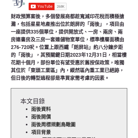
財政預算案後，多個發展商都趁寬減印花稅而積極搶
灘，包括星星地產推出位於朗屏的「雨後」，項目由
一座提供335個單位，提供開放式、一房、兩房、兩
房連書房及三房一套連儲物室單位，標準樓層面積由
276-720呎。位置上跟西鐵「朗屏站」約八分鐘步距
的「雨後」，其預關鍵日期2023年12月31日，相當樓
花期十個月，部份單位有望受惠於舊按保政策，唯獨
其位於「東頭工業區」內，縱然區內重工業已絕跡，
但日後的轉型過程卻是準買家需考慮的因素。
本文目錄
雨後資料
雨後開價
雨後周標規劃鳥瞰圖
項目背景