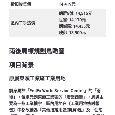
折扣後售價
14,419元
朗屏8號: 14,515元
世宙: 14,170元
區內二手造價
朗城匯: 14,435元
映御: 13,900元
雨後周標規劃鳥瞰圖
項目背景
原屬東頭工業區工業用地
前身屬於「FedEx World Service Center」的「雨
後」，位處元朗東頭工業區的「宏業西街」，周邊主
要為一些工業樓宇，區內用地在《工業用地檢討報
告》中都改劃為「其他指定用途(商貿)區」及「住宅