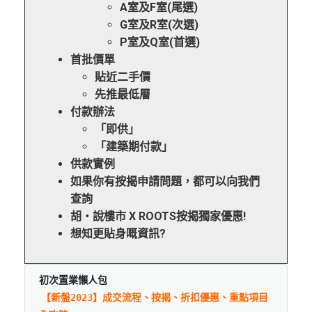
A室及F室(尾選)
G室及R室(次選)
P室及Q室(首選)
首批價單
貼近二手價
先推最低層
付款辦法
「即供」
「建築期付款」
供款實例
如果你有按揭申請問題，都可以向我們
查詢
胡‧說樓市 X ROOTS按揭獨家優惠!
想知更貼身嘅資訊?
初次置業懶人包
【新盤2023】成交流程、按揭、折扣優惠、重點項目