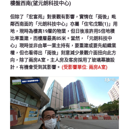
樓盤西南(
望元朗科技中心)
但除了「宏富苑」對景觀有影響，實情在「雨後」毗
鄰西南面的「元朗科技中心」亦屬「住宅戊類(1)」用
地，現時為樓高19層的物業，但日後准許用5倍地積
比率重建，而樓層最高85米。當然，「元朗科技中
心」現時並非由單一業主持有，要重建或要先組織業
權，但也看得出「雨後」刻意減少景觀介面扭向此方
向，除了兩房A室，主人房及客房採用了玻璃幕牆設
計，有機會受到其影響。
(受影響單位: 兩房A室)