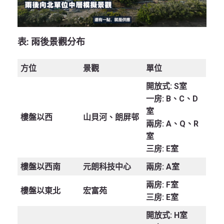
表:
雨後景觀分布
方位
景觀
單位
開放式: S室
一房: B、C、D
室
樓盤以西
山貝河、朗屏邨
兩房: A、Q、R
室
三房: E室
樓盤以西南
元朗科技中心
兩房: A室
兩房: F室
樓盤以東北
宏富苑
三房: E室
開放式: H室