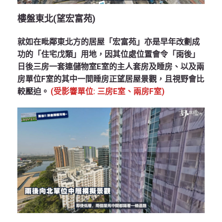
樓盤東北(
望宏富苑)
就如在毗鄰東北方的居屋「宏富苑」亦是早年改劃成
功的「住宅戊類」用地，因其位處位置會令「雨後」
日後三房一套連儲物室E室的主人套房及睡房、以及兩
房單位F室的其中一間睡房正望居屋景觀，且視野會比
較壓迫。
(受影響單位: 三房E室、兩房F室)