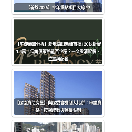
【新盤2026】今年重點項目大綜合!
【芊御價單分析】新地錦田新盤首批120伙折實
1.4萬！低總價策略能否企穩？一文看清呎價、
位置與配套
【房協資助房屋】與房委會機制大比併：申請資
格、按揭成數與轉讓限制