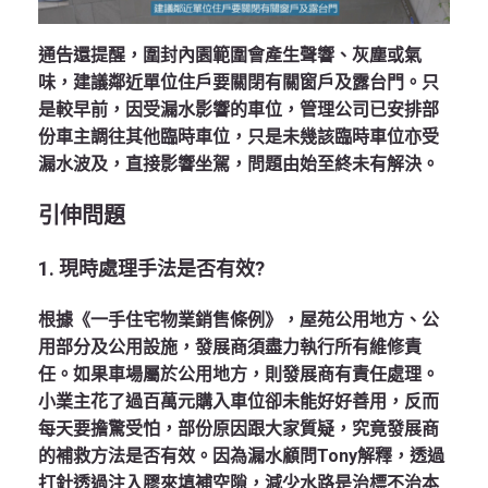
通告還提醒，圍封內園範圍會產生聲響、灰塵或氣
味，建議鄰近單位住戶要關閉有關窗戶及露台門。只
是較早前，因受漏水影響的車位，管理公司已安排部
份車主調往其他臨時車位，只是未幾該臨時車位亦受
漏水波及，直接影響坐駕，問題由始至終未有解決。
引伸問題
1. 現時處理手法是否有效?
根據《一手住宅物業銷售條例》，屋苑公用地方、公
用部分及公用設施，發展商須盡力執行所有維修責
任。如果車場屬於公用地方，則發展商有責任處理。
小業主花了過百萬元購入車位卻未能好好善用，反而
每天要擔驚受怕，部份原因跟大家質疑，究竟發展商
的補救方法是否有效。因為漏水顧問Tony解釋，透過
打針透過注入膠來填補空隙，減少水路是治標不治本