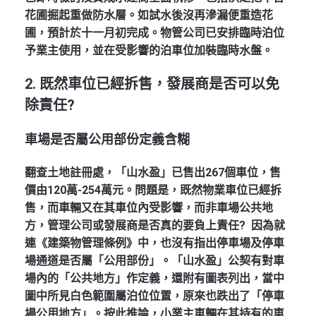
花圃掘起重做防水層。如試水後沒再滲漏便重造花
圃，預計於十一月初完成。物管公司已安排臨時泊位
予業主使用，並在受影響的泊車位加裝臨時水盤。
2. 既然車位已經拆售，發展商是否可以免
除責任?
車場是否屬公用部份定義含糊
翻查土地註冊處，「山水盈」已售出267個車位，售
價由120萬-254萬元。問題是，既然物業車位已經拆
售，而車輛又在其車位內受影響，而非車場公共地
方，管理公司或發展商是否真的要負上責任? 因為就
連《建築物管理條例》中，也沒有指出停車場及停車
場通道是否屬「公用部份」。「山水盈」公契有對車
場內的「公共地方」作定義，還附有圖表列出，當中
圖中所見白色範圍屬泊位位置，原來也跌出了「停車
場公用地方」。按此推論，小業主車輛在其持有的車