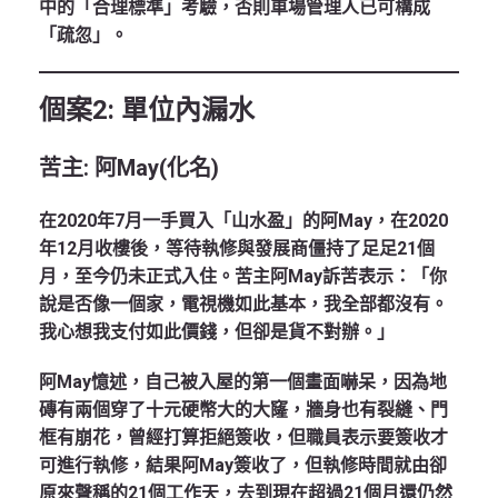
中的「合理標準」考驗，否則車場管理人已可構成
「疏忽」。
個案
2: 單位內漏水
苦主
: 阿May(化名)
在2020年7月一手買入「山水盈」的阿May，在2020
年12月收樓後，等待執修與發展商僵持了足足21個
月，至今仍未正式入住。苦主阿May訴苦表示：「你
說是否像一個家，電視機如此基本，我全部都沒有。
我心想我支付如此價錢，但卻是貨不對辦。」
阿May憶述，自己被入屋的第一個畫面嚇呆，因為地
磚有兩個穿了十元硬幣大的大窿，牆身也有裂縫、門
框有崩花，曾經打算拒絕簽收，但職員表示要簽收才
可進行執修，結果阿May簽收了，但執修時間就由卻
原來聲稱的21個工作天，去到現在超過21個月還仍然