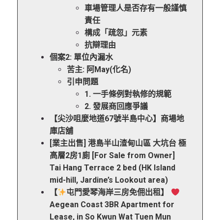
車場管理人是否存有一般謹慎
責任
構成「疏忽」元素
抗辯理由
個案2: 單位內漏水
苦主: 阿May(化名)
引申問題
1. 一手條例對執修的規範
2. 發展商回應爭議
【尖沙咀麼地道67號半島中心】商場地
庫店舖
[業主出售] 港島半山渣甸山區 大坑台 極
高層2房1廁 [For Sale from Owner]
Tai Hang Terrace 2 bed (HK Island
mid-hill, Jardine’s Lookout area)
【
屯門愛琴海岸三房免佣出租】
Aegean Coast 3BR Apartment for
Lease, in So Kwun Wat Tuen Mun