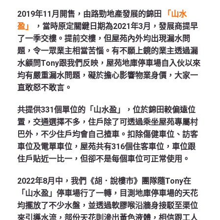
2019年11月開售，由路勁地產發展的錦田
「山水
盈」
，當時原定關鍵日期為2021年3月，發展商提早
了一季交樓。提前交樓，但屋苑內外均出現漏水問
題，令一眾業主相當苦惱。有不願上鏡的業主透過漏
水顧問Tony跟我們反映，屋苑地庫停車場自入伙以來
均有嚴重漏水問題，礙於擔心影響物業身價，大家一
直敢怒不敢言。
共提供331個單位的「山水盈」，位於錦田較偏遠位
置，交通選擇不多，住戶除了可透過乘坐屋苑專屬村
巴外，不少住戶均會自己揸車。扣除傷健車位、訪客
車位及電單車位，屋苑共有316個住客車位，車位跟
住戶貼近一比一，但卻不是每個車位可正常使用。
2022年8月中，我們《胡．說樓市》團隊隨Tony在
「山水盈」停車場行了一轉，目測地庫停車場的天花
均擺放了不少水盤，並透過軟膠喉沿牆身接駁至渠位
來引導水流，部份天花則滲出黃色液體，相信跟工人