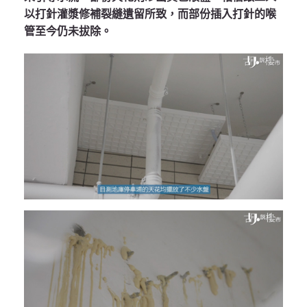
以打針灌漿修補裂縫遺留所致，而部份插入打針的喉
管至今仍未拔除。