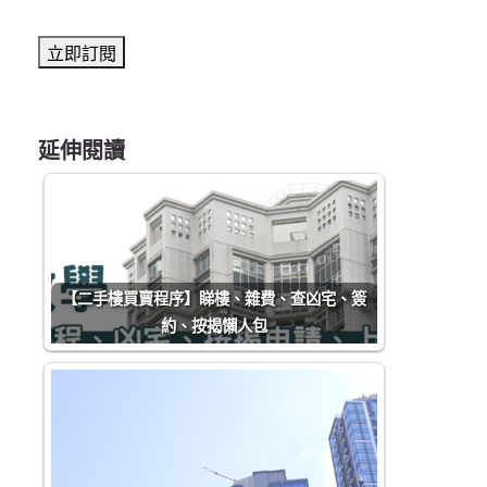
延伸閱讀
【二手樓買賣程序】睇樓、雜費、查凶宅、簽
約、按揭懶人包