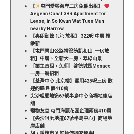
【
屯門愛琴海岸三房免佣出租】
Aegean Coast 3BR Apartment for
Lease, in So Kwun Wat Tuen Mun
nearby Harrow
【奥朗御峰 1房: 放租】 322呎 中層 樓
齡新
【屯門青山公路掃管笏凱和山: 一房放
租】中層、全新大一房、翠綠山景
［業主直租，免佣］啓德城區Monaco
一房一廳招租
【荃灣中心 北京樓】實用425呎三房 歡
迎約睇 叫價410萬
尖沙咀麼地道67號半島中心商場地庫店
舖
寵物友善 屯門海麗花園企理兩房410萬
【尖沙咀麼地道67號半島中心】商場地
庫店舖
胡‧說樓市 X 好師傅獨家優惠!