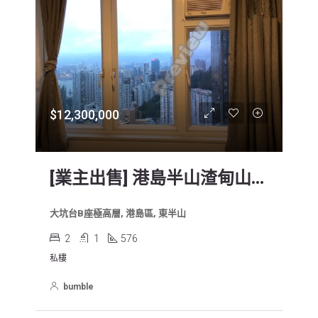
新
$12,300,000
[業主出售] 港島半山渣甸山區 大坑台 極高層2房1廁 [For Sale From Owner] Tai Hang Terrace 2 Bed (HK Island Mid-Hill, Jardine’s Lookout Area)
大坑台B座極高層, 港島區, 東半山
2
1
576
私樓
bumble