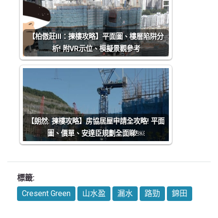
【柏傲莊III：揀樓攻略】平面圖、樓層陷阱分
析! 附VR示位、模擬景觀參考
【朗然: 揀樓攻略】房協居屋申請全攻略! 平面
圖、價單、安達臣規劃全面睇!￼
標籤:
Cresent Green
山水盈
漏水
路勁
錦田