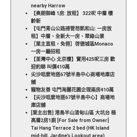
nearby Harrow
【奥朗御峰 1房: 放租】 322呎 中層 樓
齡新
【屯門青山公路掃管笏凱和山: 一房放
租】中層、全新大一房、翠綠山景
［業主直租，免佣］啓德城區Monaco
一房一廳招租
【荃灣中心 北京樓】實用425呎三房 歡
迎約睇 叫價410萬
尖沙咀麼地道67號半島中心商場地庫店
舖
寵物友善 屯門海麗花園企理兩房410萬
【尖沙咀麼地道67號半島中心】商場地
庫店舖
[業主出售] 港島半山渣甸山區 大坑台 極
高層2房1廁 [For Sale from Owner]
Tai Hang Terrace 2 bed (HK Island
mid-hill, Jardine’s Lookout area)