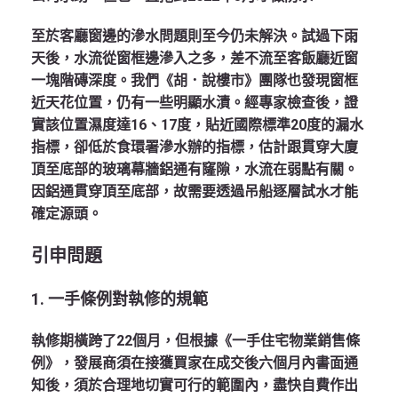
至於客廳窗邊的滲水問題則至今仍未解決。試過下雨
天後，水流從窗框邊滲入之多，差不流至客飯廳近窗
一塊階磚深度。我們《胡．說樓市》團隊也發現窗框
近天花位置，仍有一些明顯水漬。經專家檢查後，證
實該位置濕度達16、17度，貼近國際標準20度的漏水
指標，卻低於食環署滲水辦的指標，估計跟貫穿大廈
頂至底部的玻璃幕牆鋁通有窿隙，水流在弱點有關。
因鋁通貫穿頂至底部，故需要透過吊船逐層試水才能
確定源頭。
引申問題
1. 一手條例對執修的規範
執修期橫跨了22個月，但根據《一手住宅物業銷售條
例》，發展商須在接獲買家在成交後六個月內書面通
知後，須於合理地切實可行的範圍內，盡快自費作出