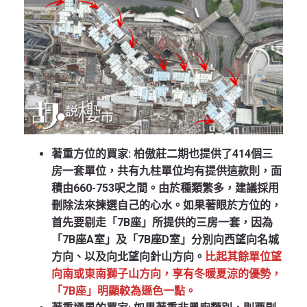
著重方位的買家:
柏傲莊二期也提供了414個三
房一套單位，共有九柱單位均有提供這款則，面
積由660-753呎之間。由於種類繁多，建議採用
刪除法來揀選自己的心水。如果著眼於方位的，
首先要剔走「7B座」所提供的三房一套，因為
「7B座A室」及「7B座D室」分別向西望向名城
方向、以及向北望向針山方向。
比起其餘單位望
向南或東南獅子山方向，享有冬暖夏涼的優勢，
「7B座」明顯較為遜色一點。