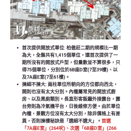
首次提供開放式單位:
柏傲莊二期的規模比一期
為大，全盤共有1,415個單位，還首次提供了一
期所沒有的開放式戶型，但量數並不算很多，只
得75個單位，分別位於6B座D室(7至39樓)、以
及7A座E室(7至61樓)。
揀細不揀大:
兩柱單位所朝向的方位都向西北，
開則也沒有太大分別。內櫳屬常見的開放式廚
房、以及黑廁類別。長直形客飯廳外接露台，露
台旁則為冷氣機平台，日後維修方便。由於單位
內櫳、景觀方位沒有太大分別，除非價格上有差
異，否則揀樓秘訣是「選細不選大」。
首選
「7A座E室」(264呎)、次選「6B座D室」(266