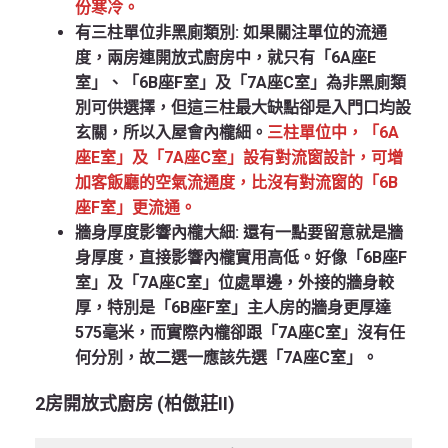
份寒冷。
有三柱單位非黑廁類別:
如果關注單位的流通
度，兩房連開放式廚房中，就只有「6A座E
室」、「6B座F室」及「7A座C室」為非黑廁類
別可供選擇，但這三柱最大缺點卻是入門口均設
玄關，所以入屋會內櫳細。
三柱單位中，「6A
座E室」及「7A座C室」設有對流窗設計，可增
加客飯廳的空氣流通度，比沒有對流窗的「6B
座F室」更流通。
牆身厚度影響內櫳大細:
還有一點要留意就是牆
身厚度，直接影響內櫳實用高低。好像「6B座F
室」及「7A座C室」位處單邊，外接的牆身較
厚，特別是「6B座F室」主人房的牆身更厚達
575毫米，而實際內櫳卻跟「7A座C室」沒有任
何分別，故二選一應該先選「7A座C室」。
2
房開放式廚房 (
柏傲莊II)