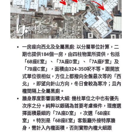
一房座向西北及全屬黑廁:
以分層單位計算，二
期也提供184個一房，由四柱物業所提供，包括
「6B座E室」、「7A座D室」、「7A座F室」及
「7B座C室」，面積由324-350呎不等。跟開放
式單位很相似，方位上都撥向全盤最次等的「西
北」，即望向針山方向，冬日會較為寒冷；且內
櫳間隔上全屬黑廁。
牆身厚度影響面積大細:
幾柱單位之中也有優先
次序之分。純粹以銀碼為首要考慮條件，理應選
擇面積最細的「7A座D室」，次選「6B座E
室」。特別是「6B座E室」客飯廳外接特厚牆
身，需計入內櫳面積，否則實際內櫳大細跟