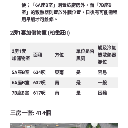
便；「6A座B室」則置於廚房外，而「7B座B
室」的散熱器則置於外牆位置，日後有可能需租
用吊船才可維修。
2
房1
套加儲物室 (
柏傲莊II)
觸及冷氣
2
房
1
套
單位是否
面積
方位
機散熱器
加儲物室
黑廁
擺位
5A
座
B
室
634呎
東南
是
容易
6A
座
B
室
632呎
南
是
一般
7B
座
B
室
617呎
南
是
困難
三房一套: 414個