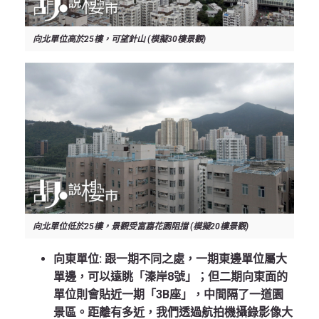
向北單位高於25樓，可望針山 (模擬30樓景觀)
向北單位低於25樓，景觀受富嘉花園阻擋 (模擬20樓景觀)
向東單位:
跟一期不同之處，一期東邊單位屬大
單邊，可以遠眺「溱岸8號」；但二期向東面的
單位則會貼近一期「3B座」，中間隔了一道園
景區。距離有多近，我們透過航拍機攝錄影像大