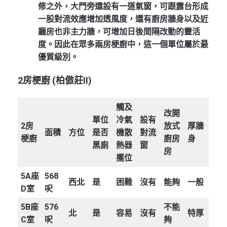
修之外，大門旁還設有一道氣窗，可跟露台形成
一股對流效應增加透風度，還有廚房牆身以及近
廳房也非主力牆，可增加日後間隔改動的靈活
度。因此在眾多兩房梗廚中，這一個單位屬於最
優質級別。
2
房梗廚 (
柏傲莊II)
觸及
改開
單位
冷氣
設有
2
房
放式
厚牆
面積
方位
是否
機散
對流
梗廚
廚房
身
黑廁
熱器
窗
房
擺位
5A
座
568
西北
是
困難
沒有
能夠
一般
D
室
呎
5B
座
576
不能
北
是
容易
沒有
特厚
C
室
呎
夠