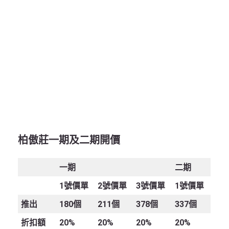
柏傲莊
一期及二期
開價
一期
二期
1
號價單
2
號價單
3
號價單
1
號價單
推出
180個
211個
378個
337個
折扣額
20%
20%
20%
20%