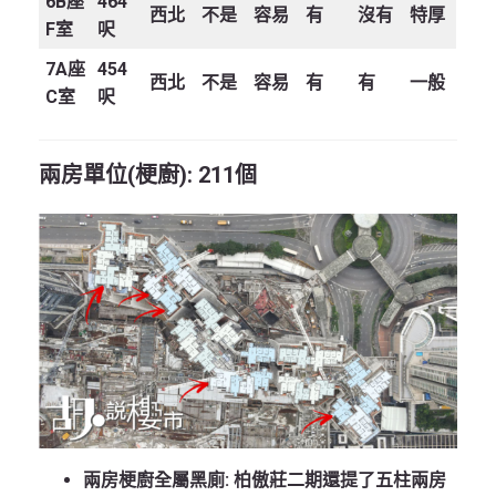
6B
座
464
西北
不是
容易
有
沒有
特厚
F
室
呎
7A
座
454
西北
不是
容易
有
有
一般
C
室
呎
兩房單位(梗廚): 211個
兩房梗廚全屬黑廁
:
柏傲莊二期還提了五柱兩房