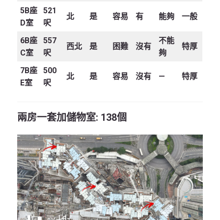
5B
座
521
北
是
容易
有
能夠
一般
D
室
呎
6B
座
557
不能
西北
是
困難
沒有
特厚
C
室
呎
夠
7B
座
500
北
是
容易
沒有
—
特厚
E
室
呎
兩房一套加儲物室: 138個