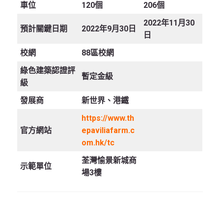
車位
120個
206個
2022年11月30
預計關鍵日期
2022年9月30日
日
校網
88區校網
綠色建築認證評
暫定金級
級
發展商
新世界、港鐵
https://www.th
官方網站
epaviliafarm.c
om.hk/tc
荃灣愉景新城商
示範單位
場3樓