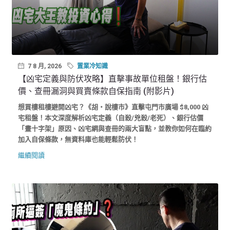
7 8 月, 2026
置業冷知識
【凶宅定義與防伏攻略】直擊事故單位租盤！銀行估
價、查冊漏洞與買賣條款自保指南 (附影片)
想買樓租樓避開凶宅？《胡‧說樓市》直擊屯門市廣場 $8,000 凶
宅租盤！本文深度解析凶宅定義（自殺/兇殺/老死）、銀行估價
「畫十字架」原因、凶宅網與查冊的兩大盲點，並教你如何在臨約
加入自保條款，無資料庫也能輕鬆防伏！
繼續閱讀