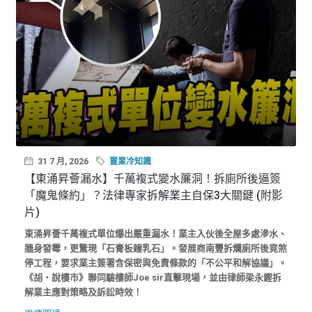
31 7 月, 2026
置業冷知識
【東涌昇薈漏水】千萬複式變水簾洞！拆廁所後逼簽
「魔鬼條約」？法律專家拆解業主自保3大關鍵 (附影
片)
東涌昇薈千萬複式單位爆出嚴重漏水！業主入伙後全屋多處滲水、
牆身發霉，更驚現「石膏板鐘乳石」。發展商南豐拆爛廁所後竟煞
停工程，要求業主簽署含保密與免責條款的「不公平和解協議」。
《胡‧說樓市》聯同驗樓師Joe sir直擊現場，並由律師梁永鏗拆
解業主應對策略及訴訟時效！