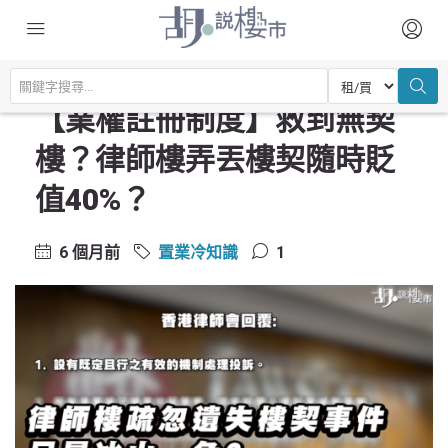
主頁
置業常識
置業冷知識
【業權註冊制度】救到無契樓？律師樓弄丟樓契隨時貶值40%？
【業權註冊制度】救到無契
樓？律師樓弄丟樓契隨時貶
值40%？
6 個月前
置業冷知識
1