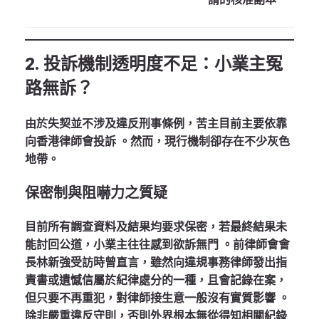
2. 投訴機制透明度不足：小業主冤
路無訴？
由於失契並不涉及違反刑事條例，苦主目前主要依靠
向香港律師會投訴
。然而，現行機制卻存在不少灰色
地帶。
保密制與阻嚇力之質疑
目前所有調查資料及結果均要求保密，若最終結果未
能討回公道，小業主往往感到欲訴無門
。前律師會會
長林新強受訪時曾直言，雖然向違規事務律師發出指
責書或遺憾信屬於紀律處分的一種，且會記錄在案，
但只要不再重犯，對律師接生意一般沒有實質影響
。
除非嚴重違反守則，否則外界根本無從得知相關紀錄