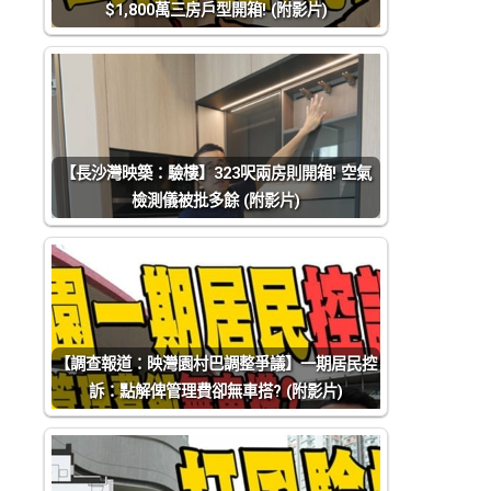
$1,800萬三房戶型開箱! (附影片)
【長沙灣映築：驗樓】323呎兩房則開箱! 空氣
檢測儀被批多餘 (附影片)
【調查報道：映灣園村巴調整爭議】一期居民控
訴：點解俾管理費卻無車搭? (附影片)