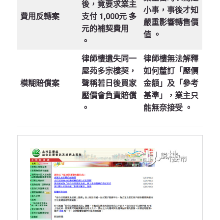
後，竟要求業主
小事，事後才知
費用反轉案
支付 1,000元 多
嚴重影響轉售價
元的補契費用
值
。
。
律師樓遺失同一
律師樓無法解釋
屋苑多宗樓契，
如何釐訂「壓價
模糊賠償案
聲稱若日後買家
金額」及「參考
壓價會負責賠償
基準」，業主只
。
能無奈接受
。