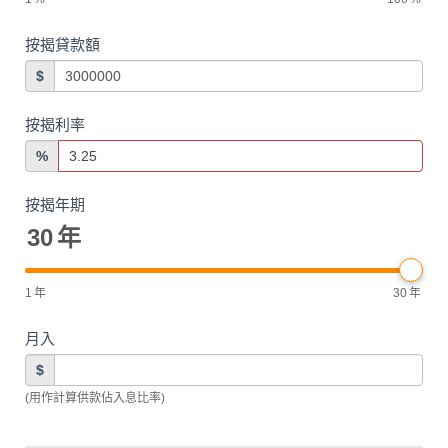
按揭貸款額
$
按揭利率
%
按揭年期
30
年
1
年
30
年
月入
$
(用作計算供款佔入息比率)