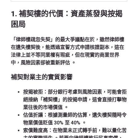
1. 補契樓的代價：資產蒸發與按揭
困局
「律師樓疏忽失契」的最大爭議點在於，雖然律師樓
在遺失樓契後，能透過宣誓方式申請核證副本，這在
法律上並不等同業權有瑕疵，但在現實的商業世界
中，風險因素卻被重新評估
。
補契對業主的實質影響
按揭被拒
：部分銀行考慮到風險因素，可能會拒
絕接納「補契樓」的按揭申請，這會直接打擊物
業往後的市場價值
。
估值折讓
：根據測量師的估算，遺失樓契隨時令
物業價值貶值 30% 至 40%
。
索償難度高
：在物業未正式轉手前，難以量化苦