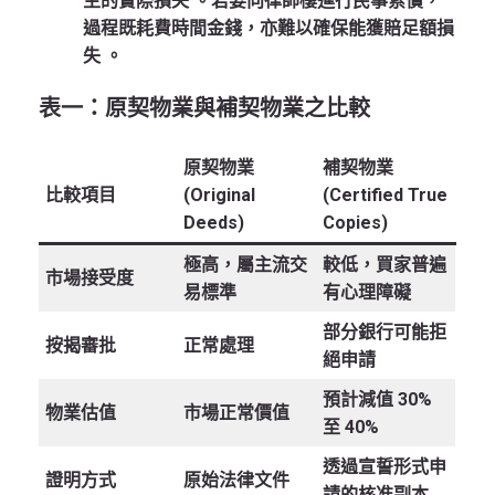
主的實際損失
。若要向律師樓進行民事索償，
過程既耗費時間金錢，亦難以確保能獲賠足額損
失
。
表一：原契物業與補契物業之比較
原契物業
補契物業
比較項目
(Original
(Certified True
Deeds)
Copies)
極高，屬主流交
較低，買家普遍
市場接受度
易標準
有心理障礙
部分銀行可能拒
按揭審批
正常處理
絕申請
預計減值 30%
物業估值
市場正常價值
至 40%
透過宣誓形式申
證明方式
原始法律文件
請的核准副本