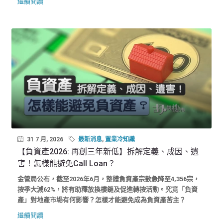
繼續閱讀
31 7 月, 2026
最新消息
,
置業冷知識
【負資產2026: 再創三年新低】拆解定義、成因、遺
害！怎樣能避免Call Loan？
金管局公布，截至2026年6月，整體負資產宗數急降至4,356宗，
按季大減62%，將有助釋放換樓鏈及促進轉按活動。究竟「負資
產」對地產市場有何影響？怎樣才能避免成為負資產苦主？
繼續閱讀