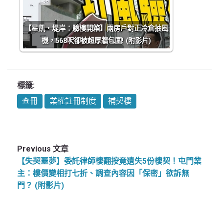
【星凱‧堤岸：驗樓開箱】兩房戶對正冷倉抽風
機，568呎卻被超厚牆包圍! (附影片)
標籤:
查冊
業權註冊制度
補契樓
Previous 文章
【失契噩夢】委託律師樓翻按竟遺失5份樓契！屯門業
主：樓價變相打七折、調查內容因「保密」欲訴無
門？ (附影片)