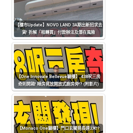
【樓市Update】NOVO LAND 3A期出新招求去
貨! 拆解「租轉買」付款辦法及潛在風險
【One Innovale Bellevue驗樓】 438呎三房
奇則開箱! 睡房竟放開放式廚房旁!? (附影片)
【Monaco One驗樓】門口玄關竟長達3米!?