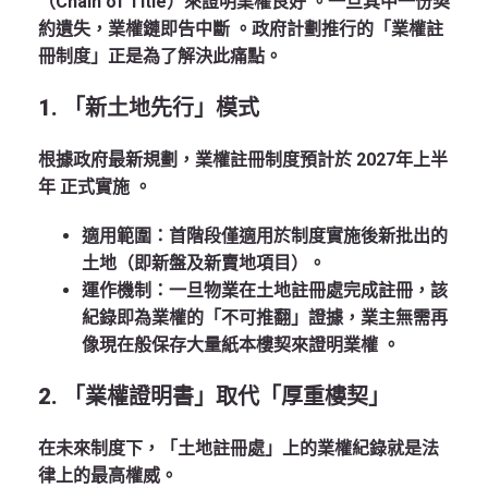
（Chain of Title）來證明業權良好 。一旦其中一份契
約遺失，業權鏈即告中斷 。政府計劃推行的「業權註
冊制度」正是為了解決此痛點。
1. 「新土地先行」模式
根據政府最新規劃，業權註冊制度預計於
2027年上半
年
正式實施
。
適用範圍
：首階段僅適用於制度實施後新批出的
土地（即新盤及新賣地項目）
。
運作機制
：一旦物業在土地註冊處完成註冊，該
紀錄即為業權的「不可推翻」證據，業主無需再
像現在般保存大量紙本樓契來證明業權
。
2. 「業權證明書」取代「厚重樓契」
在未來制度下，「土地註冊處」上的業權紀錄就是法
律上的最高權威。