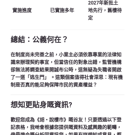
2027年新批土
實施進度
已實施多年
地先行，舊樓待
定
總結：公義何在？
在制度尚未完善之前，小業主必須依靠專業的法律知
識來辦理契約事宜，但當信任的對象出錯，監管機構
卻無法將調查結果開誠布公時，這無疑為失職者開啟
了一道「逃生門」
。這類個案值得社會深思：現有機
制是否真的能足夠保障市民的資產權益？
想知更貼身嘅資訊?
歡迎您成為《胡‧說樓市》嘅谷友！只要透過以下登
記表格，我哋會根據您提供嘅資料及感興趣的範疇，
俾最適合嘅分析同資訊您，如果有咩想知或意見，都