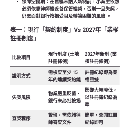
保障空窗期
：在舊樓未納入新制前，小業主依然
必須依靠律師樓妥善保管樓契，否則一旦失契，
仍需面對銀行按揭受阻及轉讓困難的風險 。
表一：現行「契約制度」vs 2027年「業權
註冊制度」
現行制度 (土地
2027年新制 (業
比較項目
註冊條例)
權註冊條例)
需檢查至少 15
註冊紀錄即為業
證明方式
年的連續契約鏈
權證據
影響大幅降低，
物業嚴重貶值、
失契風險
以註冊簿紀錄為
銀行未必批按揭
準
繁瑣，需依賴律
簡單，查閱註冊
查契程序
師審查文件
紀錄即可