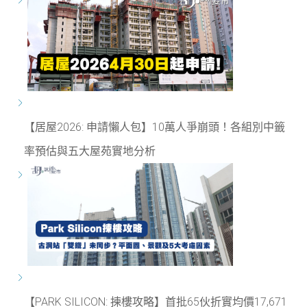
【居屋2026: 申請懶人包】10萬人爭崩頭！各組別中籤
率預估與五大屋苑實地分析
【PARK SILICON: 揀樓攻略】首批65伙折實均價17,671