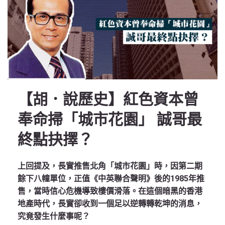
【胡．說歷史】紅色資本曾
奉命掃「城市花園」 誠哥最
終點抉擇？
上回提及，長實推售北角「城市花園」時，因第二期
餘下八幢單位，正值《中英聯合聲明》後的1985年推
售，當時信心危機導致樓價滑落。在這個暗黑的香港
地產時代，長實卻收到一個足以逆轉轉乾坤的消息，
究竟發生什麼事呢？