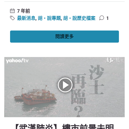
7 年前
最新消息
,
胡‧說專題
,
胡‧說歷史檔案
1
閱讀更多
【武漢肺炎】樓市前景未明