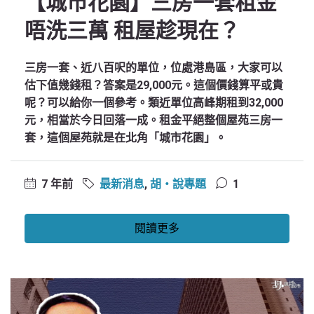
【城市花園】三房一套租金
唔洗三萬 租屋趁現在？
三房一套、近八百呎的單位，位處港島區，大家可以
估下值幾錢租？答案是29,000元。這個價錢算平或貴
呢？可以給你一個參考。類近單位高峰期租到32,000
元，相當於今日回落一成。租金平絕整個屋苑三房一
套，這個屋苑就是在北角「城市花園」。
7 年前
最新消息
,
胡‧說專題
1
閱讀更多