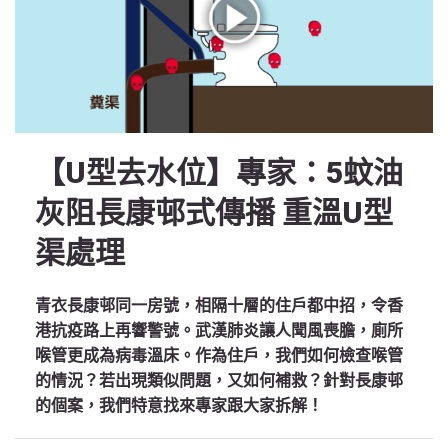
【U型去水位】專家：5蚊油
灰阻長康邨式傳播 重溫U型
渠處理
青衣長康邨同一房號，相隔十層的住戶都中招，令香
港抗疫路上再響警號。武漢肺炎讓人聞風喪膽，廁所
喉管更成為病毒溫床。作為住戶，我們如何檢查喉管
的情況？若出現類似問題，又如何補救？針對長康邨
的個案，我們特意找來專家跟大家拆解！