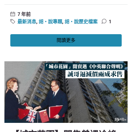
7 年前
最新消息
,
胡‧說專題
,
胡‧說歷史檔案
1
閱讀更多