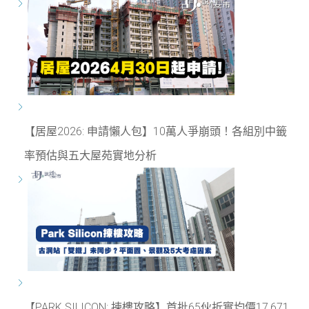
【居屋2026: 申請懶人包】10萬人爭崩頭！各組別中籤
率預估與五大屋苑實地分析
【PARK SILICON: 揀樓攻略】首批65伙折實均價17,671