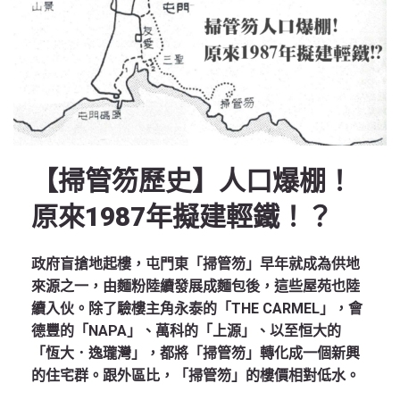
【掃管笏歷史】人口爆棚！
原來1987年擬建輕鐵！？
政府盲搶地起樓，屯門東「掃管笏」早年就成為供地
來源之一，由麵粉陸續發展成麵包後，這些屋苑也陸
續入伙。除了驗樓主角永泰的「THE CARMEL」，會
德豐的「NAPA」、萬科的「上源」、以至恒大的
「恆大．逸瓏灣」，都將「掃管笏」轉化成一個新興
的住宅群。跟外區比，「掃管笏」的樓價相對低水。