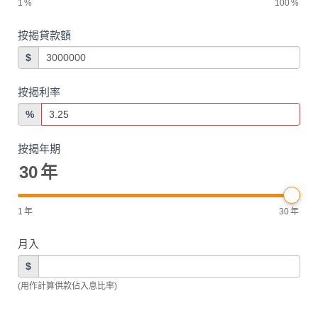
1
%
100
%
按揭貸款額
$
按揭利率
%
按揭年期
30
年
1
年
30
年
月入
$
(用作計算供款佔入息比率)