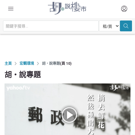
主頁
宏觀環境
胡‧說專題
(頁 10)
胡‧說專題