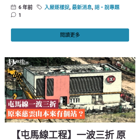
6 年前
入屋逐樣捉
,
最新消息
,
胡‧說專題
1
閱讀更多
【屯馬線工程】一波三折 原