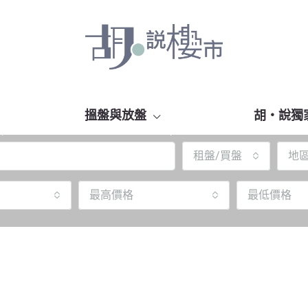
搵盤與放盤
胡‧說獨
租盤/買盤
地
最高價格
最低價格