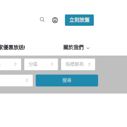
立刻放盤
家優惠放送!
關於我們
區
分區
指標屋苑
搜尋