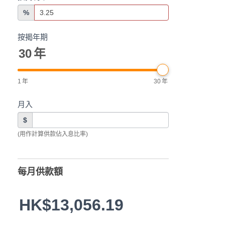
%
按揭年期
30
年
1
年
30
年
月入
$
(用作計算供款佔入息比率)
每月供款額
HK$13,056.19